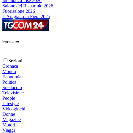
Identità Golose 2026
Salone del Risparmio 2026
Fuorisalone 2026
L'Artigiano in Fiera 2025
Seguici su
Sezioni
Cronaca
Mondo
Economia
Politica
Spettacolo
Televisione
People
Lifestyle
Videogiochi
Donne
Magazine
Motori
Viaggi