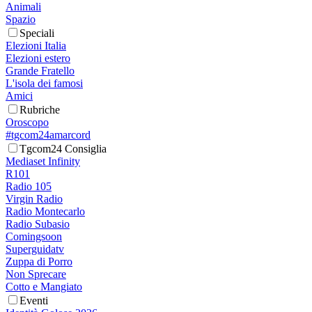
Animali
Spazio
Speciali
Elezioni Italia
Elezioni estero
Grande Fratello
L'isola dei famosi
Amici
Rubriche
Oroscopo
#tgcom24amarcord
Tgcom24 Consiglia
Mediaset Infinity
R101
Radio 105
Virgin Radio
Radio Montecarlo
Radio Subasio
Comingsoon
Superguidatv
Zuppa di Porro
Non Sprecare
Cotto e Mangiato
Eventi