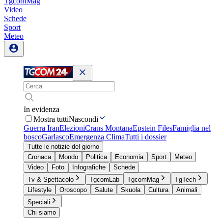
TgcomMag
Video
Schede
Sport
Meteo
In evidenza
Mostra tutti
Nascondi
Guerra Iran
Elezioni
Crans Montana
Epstein Files
Famiglia nel
bosco
Garlasco
Emergenza Clima
Tutti i dossier
Tutte le notizie del giorno
Cronaca
Mondo
Politica
Economia
Sport
Meteo
Video
Foto
Infografiche
Schede
Tv & Spettacolo
TgcomLab
TgcomMag
TgTech
Lifestyle
Oroscopo
Salute
Skuola
Cultura
Animali
Speciali
Chi siamo