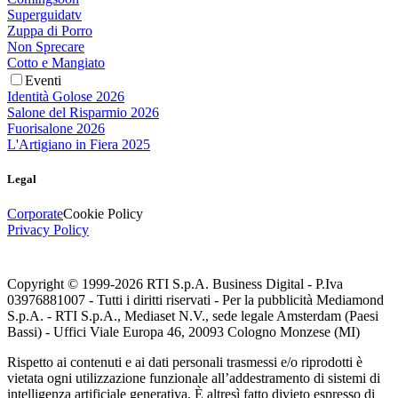
Superguidatv
Zuppa di Porro
Non Sprecare
Cotto e Mangiato
Eventi
Identità Golose 2026
Salone del Risparmio 2026
Fuorisalone 2026
L'Artigiano in Fiera 2025
Legal
Corporate
Cookie Policy
Privacy Policy
Copyright © 1999-
2026
RTI S.p.A. Business Digital - P.Iva
03976881007 - Tutti i diritti riservati - Per la pubblicità Mediamond
S.p.A. - RTI S.p.A., Mediaset N.V., sede legale Amsterdam (Paesi
Bassi) - Uffici Viale Europa 46, 20093 Cologno Monzese (MI)
Rispetto ai contenuti e ai dati personali trasmessi e/o riprodotti è
vietata ogni utilizzazione funzionale all’addestramento di sistemi di
intelligenza artificiale generativa. È altresì fatto divieto espresso di