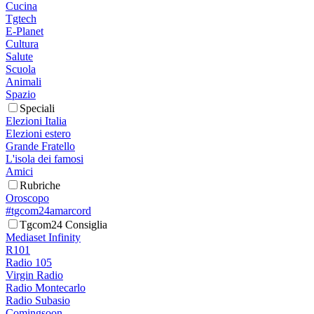
Cucina
Tgtech
E-Planet
Cultura
Salute
Scuola
Animali
Spazio
Speciali
Elezioni Italia
Elezioni estero
Grande Fratello
L'isola dei famosi
Amici
Rubriche
Oroscopo
#tgcom24amarcord
Tgcom24 Consiglia
Mediaset Infinity
R101
Radio 105
Virgin Radio
Radio Montecarlo
Radio Subasio
Comingsoon