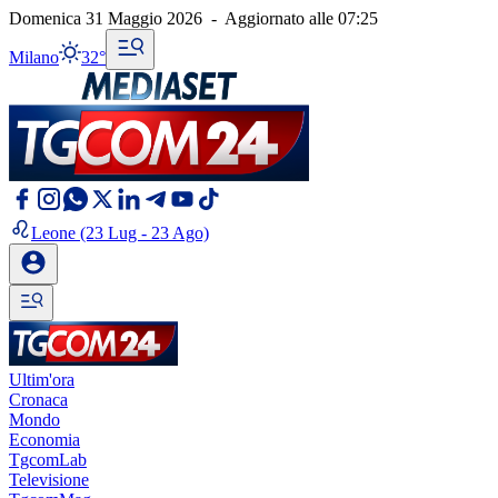
Domenica 31 Maggio 2026
-
Aggiornato alle
07:25
Milano
32°
Leone
(23 Lug - 23 Ago)
Ultim'ora
Cronaca
Mondo
Economia
TgcomLab
Televisione