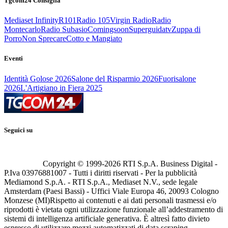
Tgcom24 Consiglia
Mediaset Infinity
R101
Radio 105
Virgin Radio
Radio
Montecarlo
Radio Subasio
Comingsoon
Superguidatv
Zuppa di
Porro
Non Sprecare
Cotto e Mangiato
Eventi
Identità Golose 2026
Salone del Risparmio 2026
Fuorisalone
2026
L'Artigiano in Fiera 2025
Seguici su
Copyright © 1999-
2026
RTI S.p.A. Business Digital -
P.Iva 03976881007 - Tutti i diritti riservati - Per la pubblicità
Mediamond S.p.A. - RTI S.p.A., Mediaset N.V., sede legale
Amsterdam (Paesi Bassi) - Uffici Viale Europa 46, 20093 Cologno
Monzese (MI)
Rispetto ai contenuti e ai dati personali trasmessi e/o
riprodotti è vietata ogni utilizzazione funzionale all’addestramento di
sistemi di intelligenza artificiale generativa. È altresì fatto divieto
espresso di utilizzare mezzi automatizzati di data scraping.