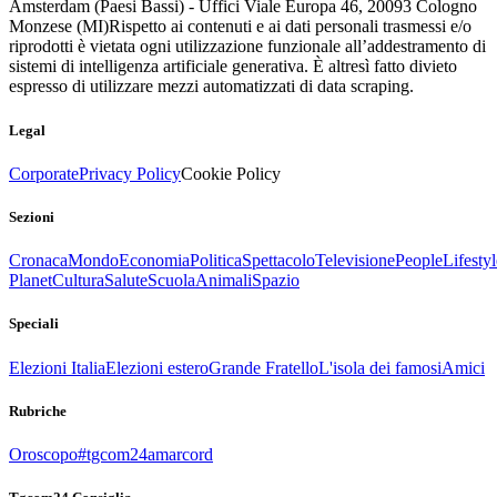
Amsterdam (Paesi Bassi) - Uffici Viale Europa 46, 20093 Cologno
Monzese (MI)
Rispetto ai contenuti e ai dati personali trasmessi e/o
riprodotti è vietata ogni utilizzazione funzionale all’addestramento di
sistemi di intelligenza artificiale generativa. È altresì fatto divieto
espresso di utilizzare mezzi automatizzati di data scraping.
Legal
Corporate
Privacy Policy
Cookie Policy
Sezioni
Cronaca
Mondo
Economia
Politica
Spettacolo
Televisione
People
Lifestyl
Planet
Cultura
Salute
Scuola
Animali
Spazio
Speciali
Elezioni Italia
Elezioni estero
Grande Fratello
L'isola dei famosi
Amici
Rubriche
Oroscopo
#tgcom24amarcord