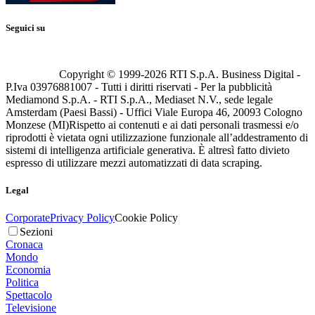
Seguici su
Copyright © 1999-
2026
RTI S.p.A. Business Digital -
P.Iva 03976881007 - Tutti i diritti riservati - Per la pubblicità
Mediamond S.p.A. - RTI S.p.A., Mediaset N.V., sede legale
Amsterdam (Paesi Bassi) - Uffici Viale Europa 46, 20093 Cologno
Monzese (MI)
Rispetto ai contenuti e ai dati personali trasmessi e/o
riprodotti è vietata ogni utilizzazione funzionale all’addestramento di
sistemi di intelligenza artificiale generativa. È altresì fatto divieto
espresso di utilizzare mezzi automatizzati di data scraping.
Legal
Corporate
Privacy Policy
Cookie Policy
Sezioni
Cronaca
Mondo
Economia
Politica
Spettacolo
Televisione