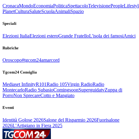
Cronaca
Mondo
Economia
Politica
Spettacolo
Televisione
People
Lifestyl
Planet
Cultura
Salute
Scuola
Animali
Spazio
Speciali
Elezioni Italia
Elezioni estero
Grande Fratello
L'isola dei famosi
Amici
Rubriche
Oroscopo
#tgcom24amarcord
Tgcom24 Consiglia
Mediaset Infinity
R101
Radio 105
Virgin Radio
Radio
Montecarlo
Radio Subasio
Comingsoon
Superguidatv
Zuppa di
Porro
Non Sprecare
Cotto e Mangiato
Eventi
Identità Golose 2026
Salone del Risparmio 2026
Fuorisalone
2026
L'Artigiano in Fiera 2025