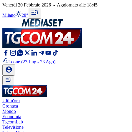
Venerdì 20 Febbraio 2026
-
Aggiornato alle
18:45
Milano
28°
Leone
(23 Lug - 23 Ago)
Ultim'ora
Cronaca
Mondo
Economia
TgcomLab
Televisione