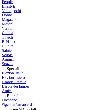
People
Lifestyle
Videogiochi
Donne
Magazine
Motori
Viaggi
Cucina
Tgtech
E-Planet
Cultura
Salute
Scuola
Animali
Spazio
Speciali
Elezioni Italia
Elezioni estero
Grande Fratello
L'isola dei famosi
Amici
Rubriche
Oroscopo
#tgcom24amarcord
Tgcom24 Consiglia