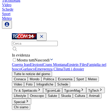
TgcomMag
Video
Schede
Sport
Meteo
In evidenza
Mostra tutti
Nascondi
Guerra Iran
Elezioni
Crans Montana
Epstein Files
Famiglia nel
bosco
Garlasco
Emergenza Clima
Tutti i dossier
Tutte le notizie del giorno
Cronaca
Mondo
Politica
Economia
Sport
Meteo
Video
Foto
Infografiche
Schede
Tv & Spettacolo
TgcomLab
TgcomMag
TgTech
Lifestyle
Oroscopo
Salute
Skuola
Cultura
Animali
Speciali
Chi siamo