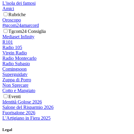
L'isola dei famosi
Amici
Rubriche
Oroscopo
#tgcom24amarcord
Tgcom24 Consiglia
Mediaset Infinity
R101
Radio 105
Virgin Radio
Radio Montecarlo
Radio Subasio
Comingsoon
Superguidatv
Zuppa di Porro
Non Sprecare
Cotto e Mangiato
Eventi
Identità Golose 2026
Salone del Risparmio 2026
Fuorisalone 2026
L'Artigiano in Fiera 2025
Legal