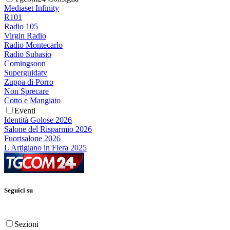
Mediaset Infinity
R101
Radio 105
Virgin Radio
Radio Montecarlo
Radio Subasio
Comingsoon
Superguidatv
Zuppa di Porro
Non Sprecare
Cotto e Mangiato
Eventi
Identità Golose 2026
Salone del Risparmio 2026
Fuorisalone 2026
L'Artigiano in Fiera 2025
Seguici su
Sezioni