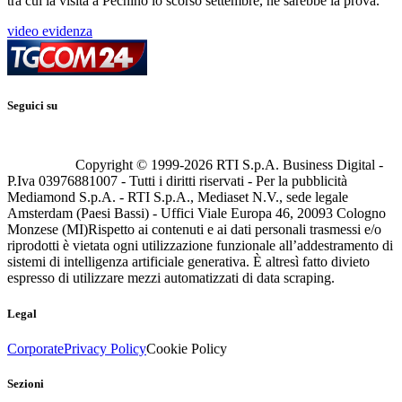
tra cui la visita a Pechino lo scorso settembre, ne sarebbe la prova.
video evidenza
Seguici su
Copyright © 1999-
2026
RTI S.p.A. Business Digital -
P.Iva 03976881007 - Tutti i diritti riservati - Per la pubblicità
Mediamond S.p.A. - RTI S.p.A., Mediaset N.V., sede legale
Amsterdam (Paesi Bassi) - Uffici Viale Europa 46, 20093 Cologno
Monzese (MI)
Rispetto ai contenuti e ai dati personali trasmessi e/o
riprodotti è vietata ogni utilizzazione funzionale all’addestramento di
sistemi di intelligenza artificiale generativa. È altresì fatto divieto
espresso di utilizzare mezzi automatizzati di data scraping.
Legal
Corporate
Privacy Policy
Cookie Policy
Sezioni