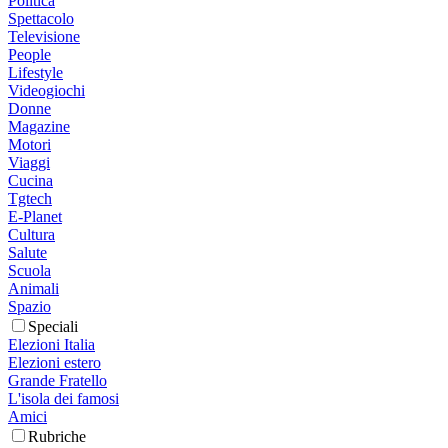
Politica
Spettacolo
Televisione
People
Lifestyle
Videogiochi
Donne
Magazine
Motori
Viaggi
Cucina
Tgtech
E-Planet
Cultura
Salute
Scuola
Animali
Spazio
Speciali
Elezioni Italia
Elezioni estero
Grande Fratello
L'isola dei famosi
Amici
Rubriche