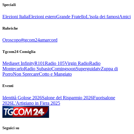
Speciali
Elezioni Italia
Elezioni estero
Grande Fratello
L'isola dei famosi
Amici
Rubriche
Oroscopo
#tgcom24amarcord
Tgcom24 Consiglia
Mediaset Infinity
R101
Radio 105
Virgin Radio
Radio
Montecarlo
Radio Subasio
Comingsoon
Superguidatv
Zuppa di
Porro
Non Sprecare
Cotto e Mangiato
Eventi
Identità Golose 2026
Salone del Risparmio 2026
Fuorisalone
2026
L'Artigiano in Fiera 2025
Seguici su