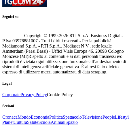
Seguici su
Copyright © 1999-
2026
RTI S.p.A. Business Digital -
P.Iva 03976881007 - Tutti i diritti riservati - Per la pubblicità
Mediamond S.p.A. - RTI S.p.A., Mediaset N.V., sede legale
Amsterdam (Paesi Bassi) - Uffici Viale Europa 46, 20093 Cologno
Monzese (MI)
Rispetto ai contenuti e ai dati personali trasmessi e/o
riprodotti è vietata ogni utilizzazione funzionale all’addestramento di
sistemi di intelligenza artificiale generativa. È altresì fatto divieto
espresso di utilizzare mezzi automatizzati di data scraping.
Legal
Corporate
Privacy Policy
Cookie Policy
Sezioni
Cronaca
Mondo
Economia
Politica
Spettacolo
Televisione
People
Lifestyl
Planet
Cultura
Salute
Scuola
Animali
Spazio