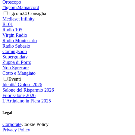
Oroscopo
#tgcom24amarcord
Tgcom24 Consiglia
Mediaset Infinity
R101
Radio 105
Virgin Radio
Radio Montecarlo
Radio Subasio
Comingsoon
Superguidatv
Zuppa di Porro
Non Sprecare
Cotto e Mangiato
Eventi
Identità Golose 2026
Salone del Risparmio 2026
Fuorisalone 2026
L'Artigiano in Fiera 2025
Legal
Corporate
Cookie Policy
Privacy Policy