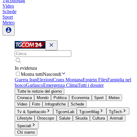
TgcomMag
Video
Schede
Sport
Meteo
In evidenza
Mostra tutti
Nascondi
Guerra Iran
Elezioni
Crans Montana
Epstein Files
Famiglia nel
bosco
Garlasco
Emergenza Clima
Tutti i dossier
Tutte le notizie del giorno
Cronaca
Mondo
Politica
Economia
Sport
Meteo
Video
Foto
Infografiche
Schede
Tv & Spettacolo
TgcomLab
TgcomMag
TgTech
Lifestyle
Oroscopo
Salute
Skuola
Cultura
Animali
Speciali
Chi siamo