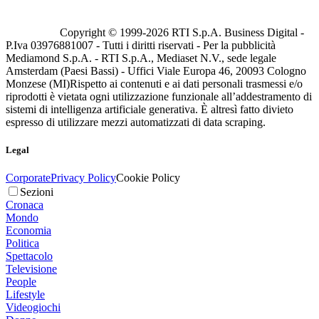
Copyright © 1999-
2026
RTI S.p.A. Business Digital -
P.Iva 03976881007 - Tutti i diritti riservati - Per la pubblicità
Mediamond S.p.A. - RTI S.p.A., Mediaset N.V., sede legale
Amsterdam (Paesi Bassi) - Uffici Viale Europa 46, 20093 Cologno
Monzese (MI)
Rispetto ai contenuti e ai dati personali trasmessi e/o
riprodotti è vietata ogni utilizzazione funzionale all’addestramento di
sistemi di intelligenza artificiale generativa. È altresì fatto divieto
espresso di utilizzare mezzi automatizzati di data scraping.
Legal
Corporate
Privacy Policy
Cookie Policy
Sezioni
Cronaca
Mondo
Economia
Politica
Spettacolo
Televisione
People
Lifestyle
Videogiochi