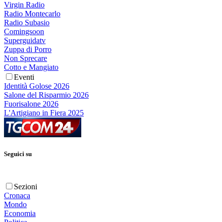
Virgin Radio
Radio Montecarlo
Radio Subasio
Comingsoon
Superguidatv
Zuppa di Porro
Non Sprecare
Cotto e Mangiato
Eventi
Identità Golose 2026
Salone del Risparmio 2026
Fuorisalone 2026
L'Artigiano in Fiera 2025
Seguici su
Sezioni
Cronaca
Mondo
Economia