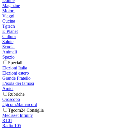
Donne
Magazine
Motori
Viaggi
Cucina
Tgtech
E-Planet
Cultura
Salute
Scuola
Animali
Spazio
Speciali
Elezioni Italia
Elezioni estero
Grande Fratello
L'isola dei famosi
Amici
Rubriche
Oroscopo
#tgcom24amarcord
Tgcom24 Consiglia
Mediaset Infinity
R101
Radio 105