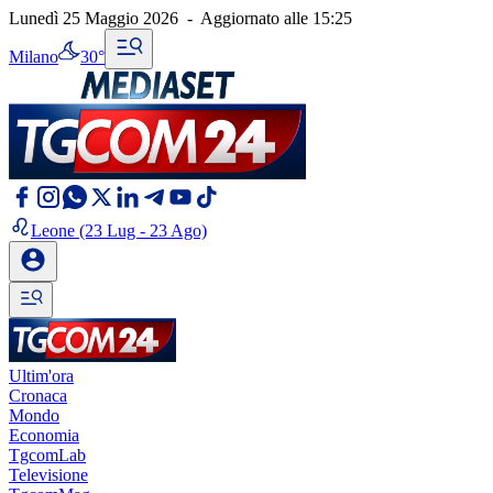
Lunedì 25 Maggio 2026
-
Aggiornato alle
15:25
Milano
30°
Leone
(23 Lug - 23 Ago)
Ultim'ora
Cronaca
Mondo
Economia
TgcomLab
Televisione