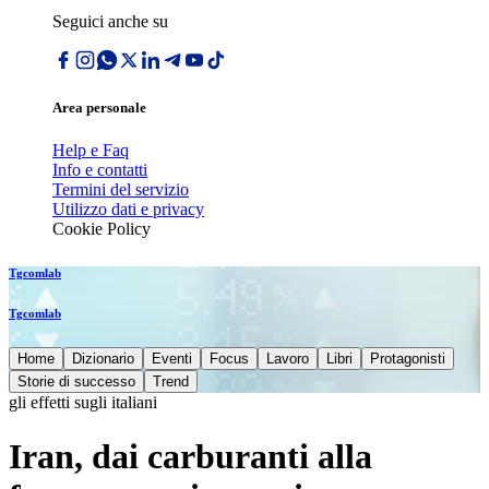
Seguici anche su
Area personale
Help e Faq
Info e contatti
Termini del servizio
Utilizzo dati e privacy
Cookie Policy
Tgcomlab
Tgcomlab
Home
Dizionario
Eventi
Focus
Lavoro
Libri
Protagonisti
Storie di successo
Trend
gli effetti sugli italiani
Iran, dai carburanti alla