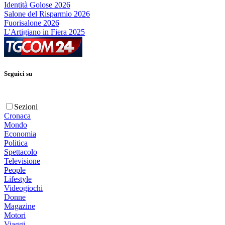
Identità Golose 2026
Salone del Risparmio 2026
Fuorisalone 2026
L'Artigiano in Fiera 2025
Seguici su
Sezioni
Cronaca
Mondo
Economia
Politica
Spettacolo
Televisione
People
Lifestyle
Videogiochi
Donne
Magazine
Motori
Viaggi