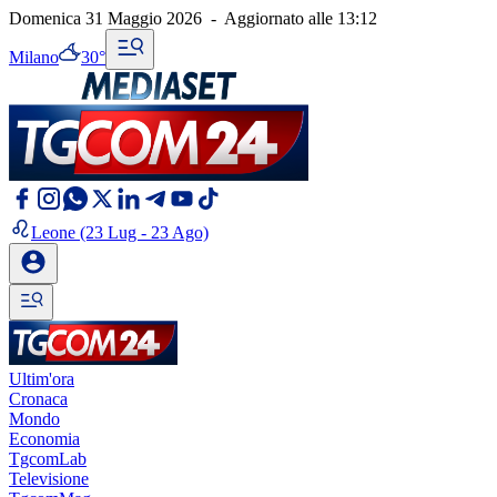
Domenica 31 Maggio 2026
-
Aggiornato alle
13:12
Milano
30°
Leone
(23 Lug - 23 Ago)
Ultim'ora
Cronaca
Mondo
Economia
TgcomLab
Televisione