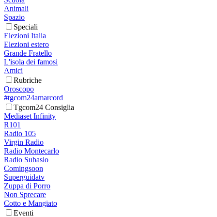
Animali
Spazio
Speciali
Elezioni Italia
Elezioni estero
Grande Fratello
L'isola dei famosi
Amici
Rubriche
Oroscopo
#tgcom24amarcord
Tgcom24 Consiglia
Mediaset Infinity
R101
Radio 105
Virgin Radio
Radio Montecarlo
Radio Subasio
Comingsoon
Superguidatv
Zuppa di Porro
Non Sprecare
Cotto e Mangiato
Eventi