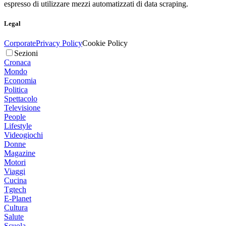
espresso di utilizzare mezzi automatizzati di data scraping.
Legal
Corporate
Privacy Policy
Cookie Policy
Sezioni
Cronaca
Mondo
Economia
Politica
Spettacolo
Televisione
People
Lifestyle
Videogiochi
Donne
Magazine
Motori
Viaggi
Cucina
Tgtech
E-Planet
Cultura
Salute
Scuola