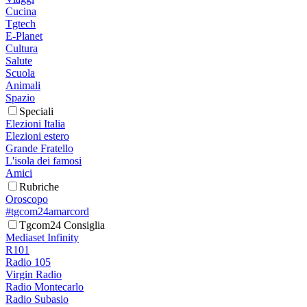
Cucina
Tgtech
E-Planet
Cultura
Salute
Scuola
Animali
Spazio
Speciali
Elezioni Italia
Elezioni estero
Grande Fratello
L'isola dei famosi
Amici
Rubriche
Oroscopo
#tgcom24amarcord
Tgcom24 Consiglia
Mediaset Infinity
R101
Radio 105
Virgin Radio
Radio Montecarlo
Radio Subasio