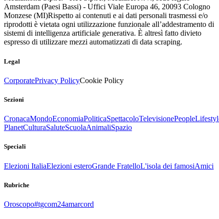
Amsterdam (Paesi Bassi) - Uffici Viale Europa 46, 20093 Cologno
Monzese (MI)
Rispetto ai contenuti e ai dati personali trasmessi e/o
riprodotti è vietata ogni utilizzazione funzionale all’addestramento di
sistemi di intelligenza artificiale generativa. È altresì fatto divieto
espresso di utilizzare mezzi automatizzati di data scraping.
Legal
Corporate
Privacy Policy
Cookie Policy
Sezioni
Cronaca
Mondo
Economia
Politica
Spettacolo
Televisione
People
Lifestyl
Planet
Cultura
Salute
Scuola
Animali
Spazio
Speciali
Elezioni Italia
Elezioni estero
Grande Fratello
L'isola dei famosi
Amici
Rubriche
Oroscopo
#tgcom24amarcord