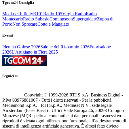
Tgcom24 Consiglia
Mediaset Infinity
R101
Radio 105
Virgin Radio
Radio
Montecarlo
Radio Subasio
Comingsoon
Superguidatv
Zuppa di
Porro
Non Sprecare
Cotto e Mangiato
Eventi
Identità Golose 2026
Salone del Risparmio 2026
Fuorisalone
2026
L'Artigiano in Fiera 2025
Seguici su
Copyright © 1999-
2026
RTI S.p.A. Business Digital -
P.Iva 03976881007 - Tutti i diritti riservati - Per la pubblicità
Mediamond S.p.A. - RTI S.p.A., Mediaset N.V., sede legale
Amsterdam (Paesi Bassi) - Uffici Viale Europa 46, 20093 Cologno
Monzese (MI)
Rispetto ai contenuti e ai dati personali trasmessi e/o
riprodotti è vietata ogni utilizzazione funzionale all’addestramento di
sistemi di intelligenza artificiale generativa. È altresì fatto divieto