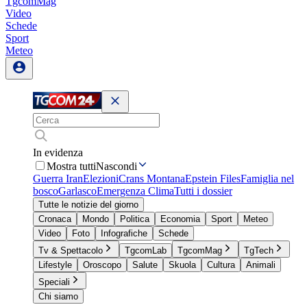
TgcomMag
Video
Schede
Sport
Meteo
In evidenza
Mostra tutti
Nascondi
Guerra Iran
Elezioni
Crans Montana
Epstein Files
Famiglia nel
bosco
Garlasco
Emergenza Clima
Tutti i dossier
Tutte le notizie del giorno
Cronaca
Mondo
Politica
Economia
Sport
Meteo
Video
Foto
Infografiche
Schede
Tv & Spettacolo
TgcomLab
TgcomMag
TgTech
Lifestyle
Oroscopo
Salute
Skuola
Cultura
Animali
Speciali
Chi siamo