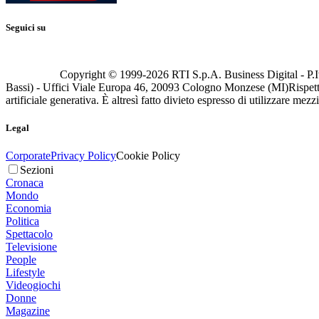
Seguici su
Copyright © 1999-
2026
RTI S.p.A. Business Digital - P.I
Bassi) - Uffici Viale Europa 46, 20093 Cologno Monzese (MI)
Rispett
artificiale generativa. È altresì fatto divieto espresso di utilizzare mez
Legal
Corporate
Privacy Policy
Cookie Policy
Sezioni
Cronaca
Mondo
Economia
Politica
Spettacolo
Televisione
People
Lifestyle
Videogiochi
Donne
Magazine