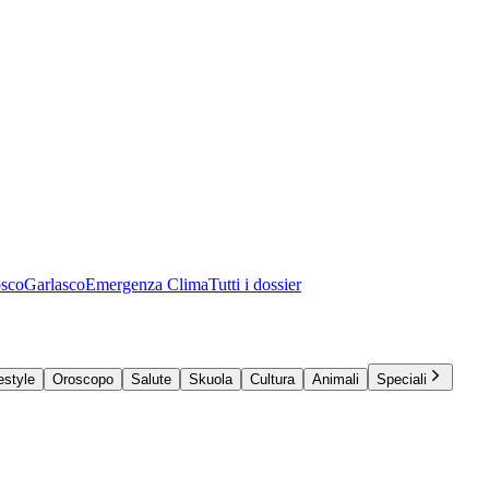
osco
Garlasco
Emergenza Clima
Tutti i dossier
estyle
Oroscopo
Salute
Skuola
Cultura
Animali
Speciali