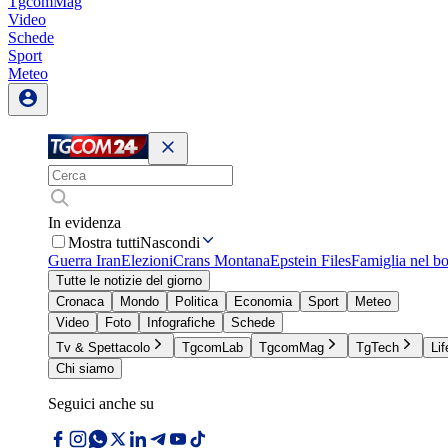
TgcomMag
Video
Schede
Sport
Meteo
In evidenza
Mostra tutti
Nascondi
Guerra Iran
Elezioni
Crans Montana
Epstein Files
Famiglia nel b
Tutte le notizie del giorno
Cronaca
Mondo
Politica
Economia
Sport
Meteo
Video
Foto
Infografiche
Schede
Tv & Spettacolo
TgcomLab
TgcomMag
TgTech
Lif
Chi siamo
Seguici anche su