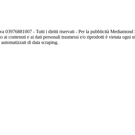
va 03976881007 - Tutti i diritti riservati - Per la pubblicità Mediamon
o ai contenuti e ai dati personali trasmessi e/o riprodotti è vietata ogni 
zi automatizzati di data scraping.