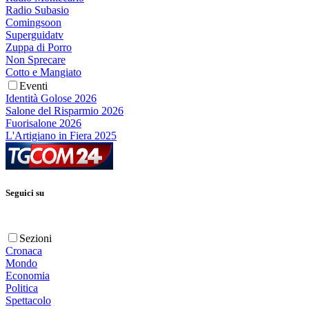
Radio Subasio
Comingsoon
Superguidatv
Zuppa di Porro
Non Sprecare
Cotto e Mangiato
Eventi
Identità Golose 2026
Salone del Risparmio 2026
Fuorisalone 2026
L'Artigiano in Fiera 2025
Seguici su
Sezioni
Cronaca
Mondo
Economia
Politica
Spettacolo