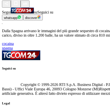
Segui
su
Seguici su
whatsapp
discover
Dalla Spagna arrivano le immagini del più grande sequestro di cocaina d
carico, diviso in oltre 1.200 balle, ha un valore stimato di circa 810 mil
cocaina
spagna
Seguici su
Copyright © 1999-
2026
RTI S.p.A. Business Digital - P.I
Bassi) - Uffici Viale Europa 46, 20093 Cologno Monzese (MI)
Rispett
artificiale generativa. È altresì fatto divieto espresso di utilizzare mez
Legal