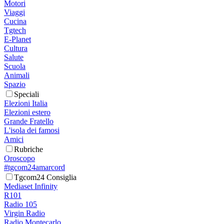
Motori
Viaggi
Cucina
Tgtech
E-Planet
Cultura
Salute
Scuola
Animali
Spazio
Speciali
Elezioni Italia
Elezioni estero
Grande Fratello
L'isola dei famosi
Amici
Rubriche
Oroscopo
#tgcom24amarcord
Tgcom24 Consiglia
Mediaset Infinity
R101
Radio 105
Virgin Radio
Radio Montecarlo