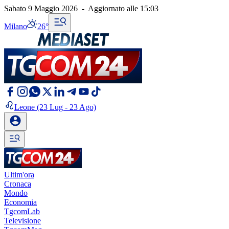
Sabato 9 Maggio 2026
-
Aggiornato alle
15:03
Milano
26°
Leone
(23 Lug - 23 Ago)
Ultim'ora
Cronaca
Mondo
Economia
TgcomLab
Televisione