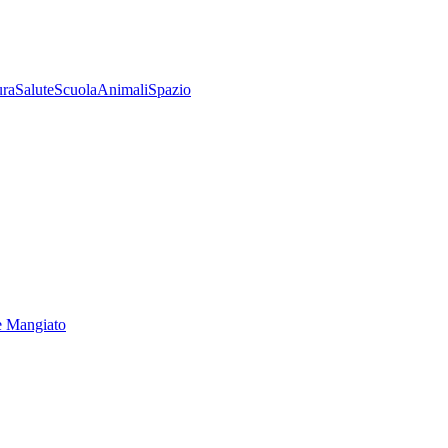
ura
Salute
Scuola
Animali
Spazio
e Mangiato