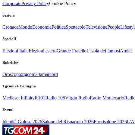
Corporate
Privacy Policy
Cookie Policy
Sezioni
Cronaca
Mondo
Economia
Politica
Spettacolo
Televisione
People
Lifestyl
Speciali
Elezioni Italia
Elezioni estero
Grande Fratello
L'isola dei famosi
Amici
Rubriche
Oroscopo
#tgcom24amarcord
Tgcom24 Consiglia
Mediaset Infinity
R101
Radio 105
Virgin Radio
Radio Montecarlo
Radio
Eventi
Identità Golose 2026
Salone del Risparmio 2026
Fuorisalone 2026
L'Ar