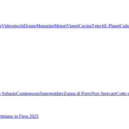
e
Videogiochi
Donne
Magazine
Motori
Viaggi
Cucina
Tgtech
E-Planet
Cult
 Subasio
Comingsoon
Superguidatv
Zuppa di Porro
Non Sprecare
Cotto 
tigiano in Fiera 2025