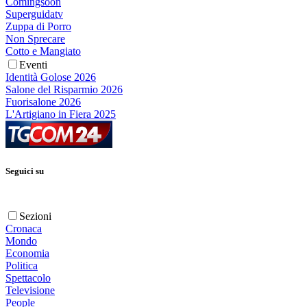
Comingsoon
Superguidatv
Zuppa di Porro
Non Sprecare
Cotto e Mangiato
Eventi
Identità Golose 2026
Salone del Risparmio 2026
Fuorisalone 2026
L'Artigiano in Fiera 2025
Seguici su
Sezioni
Cronaca
Mondo
Economia
Politica
Spettacolo
Televisione
People