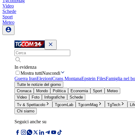
TgcomMag
Video
Schede
Sport
Meteo
In evidenza
Mostra tutti
Nascondi
Guerra Iran
Elezioni
Crans Montana
Epstein Files
Famiglia nel b
Tutte le notizie del giorno
Cronaca
Mondo
Politica
Economia
Sport
Meteo
Video
Foto
Infografiche
Schede
Tv & Spettacolo
TgcomLab
TgcomMag
TgTech
Lif
Chi siamo
Seguici anche su