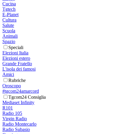
Cucina
Tgtech
E-Planet
Cultura
Salute
Scuola
Animali
Spazio
Speciali
Elezioni Italia
Elezioni estero
Grande Fratello
L'isola dei famosi
Amici
Rubriche
Oroscopo
#tgcom24amarcord
Tgcom24 Consiglia
Mediaset Infinity
R101
Radio 105
Virgin Radio
Radio Montecarlo
Radio Subasio