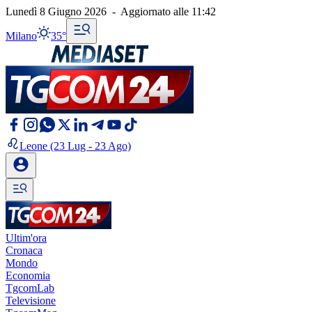
Lunedì 8 Giugno 2026
-
Aggiornato alle
11:42
Milano
35°
Leone
(23 Lug - 23 Ago)
Ultim'ora
Cronaca
Mondo
Economia
TgcomLab
Televisione