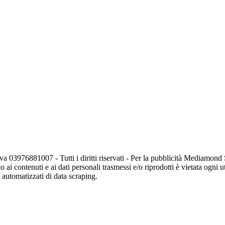
va 03976881007 - Tutti i diritti riservati - Per la pubblicità Mediamon
o ai contenuti e ai dati personali trasmessi e/o riprodotti è vietata ogni 
zi automatizzati di data scraping.