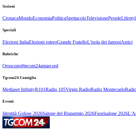
Sezioni
Cronaca
Mondo
Economia
Politica
Spettacolo
Televisione
People
Lifestyl
Speciali
Elezioni Italia
Elezioni estero
Grande Fratello
L'isola dei famosi
Amici
Rubriche
Oroscopo
#tgcom24amarcord
Tgcom24 Consiglia
Mediaset Infinity
R101
Radio 105
Virgin Radio
Radio Montecarlo
Radio
Eventi
Identità Golose 2026
Salone del Risparmio 2026
Fuorisalone 2026
L'Ar