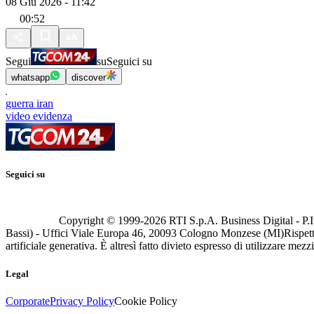
08 Giu 2026 - 11:42
00:52
Segui
su
Seguici su
whatsapp
discover
guerra iran
video evidenza
Seguici su
Copyright © 1999-
2026
RTI S.p.A. Business Digital - P.I
Bassi) - Uffici Viale Europa 46, 20093 Cologno Monzese (MI)
Rispett
artificiale generativa. È altresì fatto divieto espresso di utilizzare mez
Legal
Corporate
Privacy Policy
Cookie Policy