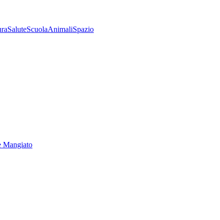
ura
Salute
Scuola
Animali
Spazio
e Mangiato