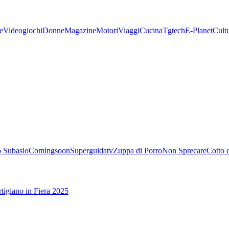
e
Videogiochi
Donne
Magazine
Motori
Viaggi
Cucina
Tgtech
E-Planet
Cult
 Subasio
Comingsoon
Superguidatv
Zuppa di Porro
Non Sprecare
Cotto 
tigiano in Fiera 2025