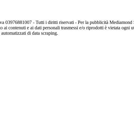
va 03976881007 - Tutti i diritti riservati - Per la pubblicità Mediamon
o ai contenuti e ai dati personali trasmessi e/o riprodotti è vietata ogni 
zi automatizzati di data scraping.