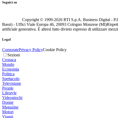
Seguici su
Copyright © 1999-
2026
RTI S.p.A. Business Digital - P.I
Bassi) - Uffici Viale Europa 46, 20093 Cologno Monzese (MI)
Rispett
artificiale generativa. È altresì fatto divieto espresso di utilizzare mez
Legal
Corporate
Privacy Policy
Cookie Policy
Sezioni
Cronaca
Mondo
Economia
Politica
Spettacolo
Televisione
People
Lifestyle
Videogiochi
Donne
Magazine
Motori
Viaggi