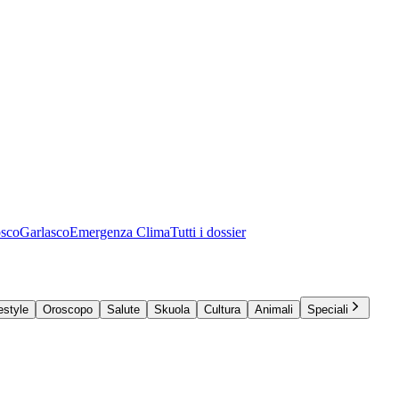
osco
Garlasco
Emergenza Clima
Tutti i dossier
estyle
Oroscopo
Salute
Skuola
Cultura
Animali
Speciali