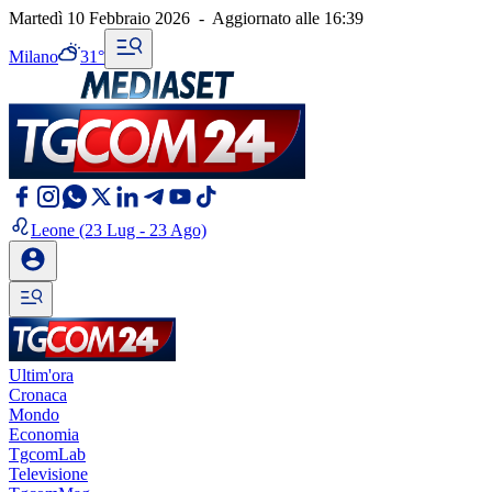
Martedì 10 Febbraio 2026
-
Aggiornato alle
16:39
Milano
31°
Leone
(23 Lug - 23 Ago)
Ultim'ora
Cronaca
Mondo
Economia
TgcomLab
Televisione