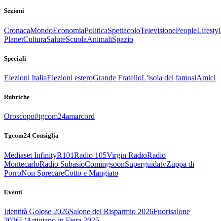
Sezioni
Cronaca
Mondo
Economia
Politica
Spettacolo
Televisione
People
Lifestyl
Planet
Cultura
Salute
Scuola
Animali
Spazio
Speciali
Elezioni Italia
Elezioni estero
Grande Fratello
L'isola dei famosi
Amici
Rubriche
Oroscopo
#tgcom24amarcord
Tgcom24 Consiglia
Mediaset Infinity
R101
Radio 105
Virgin Radio
Radio
Montecarlo
Radio Subasio
Comingsoon
Superguidatv
Zuppa di
Porro
Non Sprecare
Cotto e Mangiato
Eventi
Identità Golose 2026
Salone del Risparmio 2026
Fuorisalone
2026
L'Artigiano in Fiera 2025