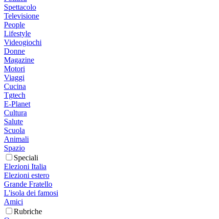
Spettacolo
Televisione
People
Lifestyle
Videogiochi
Donne
Magazine
Motori
Viaggi
Cucina
Tgtech
E-Planet
Cultura
Salute
Scuola
Animali
Spazio
Speciali
Elezioni Italia
Elezioni estero
Grande Fratello
L'isola dei famosi
Amici
Rubriche