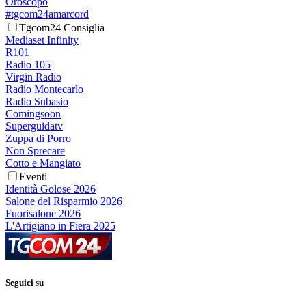
Oroscopo
#tgcom24amarcord
Tgcom24 Consiglia
Mediaset Infinity
R101
Radio 105
Virgin Radio
Radio Montecarlo
Radio Subasio
Comingsoon
Superguidatv
Zuppa di Porro
Non Sprecare
Cotto e Mangiato
Eventi
Identità Golose 2026
Salone del Risparmio 2026
Fuorisalone 2026
L'Artigiano in Fiera 2025
Seguici su