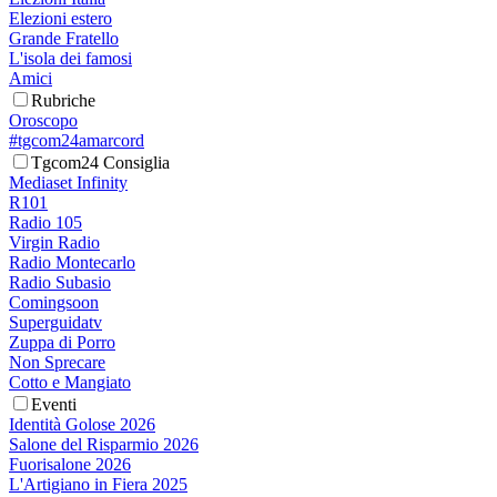
Elezioni estero
Grande Fratello
L'isola dei famosi
Amici
Rubriche
Oroscopo
#tgcom24amarcord
Tgcom24 Consiglia
Mediaset Infinity
R101
Radio 105
Virgin Radio
Radio Montecarlo
Radio Subasio
Comingsoon
Superguidatv
Zuppa di Porro
Non Sprecare
Cotto e Mangiato
Eventi
Identità Golose 2026
Salone del Risparmio 2026
Fuorisalone 2026
L'Artigiano in Fiera 2025