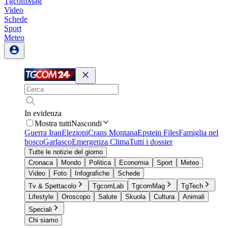
TgcomMag
Video
Schede
Sport
Meteo
In evidenza
Mostra tutti
Nascondi
Guerra Iran
Elezioni
Crans Montana
Epstein Files
Famiglia nel
bosco
Garlasco
Emergenza Clima
Tutti i dossier
Tutte le notizie del giorno
Cronaca
Mondo
Politica
Economia
Sport
Meteo
Video
Foto
Infografiche
Schede
Tv & Spettacolo
TgcomLab
TgcomMag
TgTech
Lifestyle
Oroscopo
Salute
Skuola
Cultura
Animali
Speciali
Chi siamo