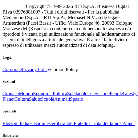
Copyright © 1999-
2026
RTI S.p.A. Business Digital -
P.Iva 03976881007 - Tutti i diritti riservati - Per la pubblicità
Mediamond S.p.A. - RTI S.p.A., Mediaset N.V., sede legale
Amsterdam (Paesi Bassi) - Uffici Viale Europa 46, 20093 Cologno
Monzese (MI)
Rispetto ai contenuti e ai dati personali trasmessi e/o
riprodotti è vietata ogni utilizzazione funzionale all’addestramento di
sistemi di intelligenza artificiale generativa. È altresì fatto divieto
espresso di utilizzare mezzi automatizzati di data scraping.
Legal
Corporate
Privacy Policy
Cookie Policy
Sezioni
Cronaca
Mondo
Economia
Politica
Spettacolo
Televisione
People
Lifestyl
Planet
Cultura
Salute
Scuola
Animali
Spazio
Speciali
Elezioni Italia
Elezioni estero
Grande Fratello
L'isola dei famosi
Amici
Rubriche