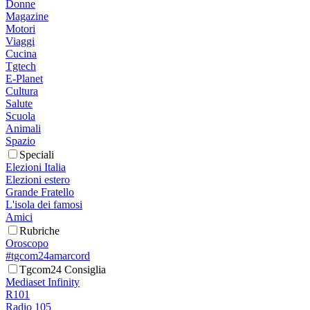
Donne
Magazine
Motori
Viaggi
Cucina
Tgtech
E-Planet
Cultura
Salute
Scuola
Animali
Spazio
Speciali
Elezioni Italia
Elezioni estero
Grande Fratello
L'isola dei famosi
Amici
Rubriche
Oroscopo
#tgcom24amarcord
Tgcom24 Consiglia
Mediaset Infinity
R101
Radio 105