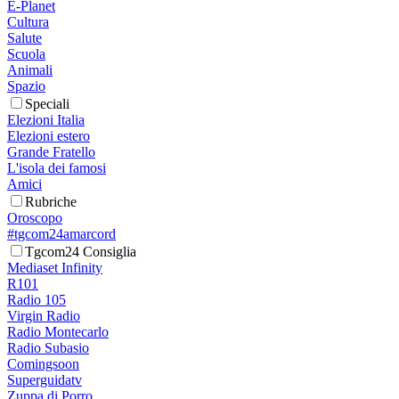
E-Planet
Cultura
Salute
Scuola
Animali
Spazio
Speciali
Elezioni Italia
Elezioni estero
Grande Fratello
L'isola dei famosi
Amici
Rubriche
Oroscopo
#tgcom24amarcord
Tgcom24 Consiglia
Mediaset Infinity
R101
Radio 105
Virgin Radio
Radio Montecarlo
Radio Subasio
Comingsoon
Superguidatv
Zuppa di Porro