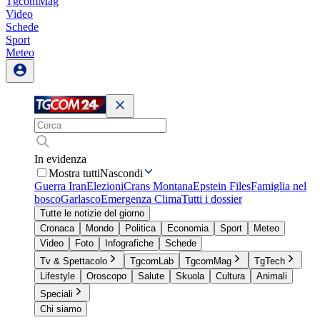
TgcomMag
Video
Schede
Sport
Meteo
In evidenza
Mostra tutti
Nascondi
Guerra Iran
Elezioni
Crans Montana
Epstein Files
Famiglia nel
bosco
Garlasco
Emergenza Clima
Tutti i dossier
Tutte le notizie del giorno
Cronaca
Mondo
Politica
Economia
Sport
Meteo
Video
Foto
Infografiche
Schede
Tv & Spettacolo
TgcomLab
TgcomMag
TgTech
Lifestyle
Oroscopo
Salute
Skuola
Cultura
Animali
Speciali
Chi siamo