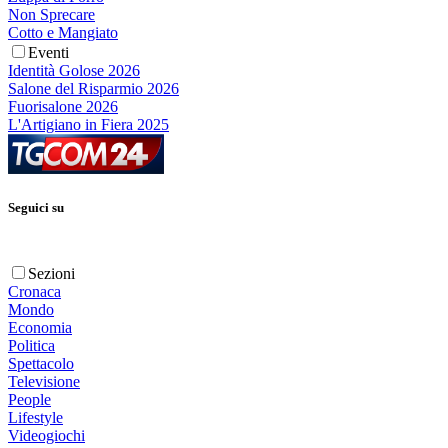
Non Sprecare
Cotto e Mangiato
Eventi
Identità Golose 2026
Salone del Risparmio 2026
Fuorisalone 2026
L'Artigiano in Fiera 2025
Seguici su
Sezioni
Cronaca
Mondo
Economia
Politica
Spettacolo
Televisione
People
Lifestyle
Videogiochi