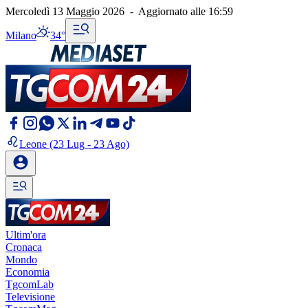
Mercoledì 13 Maggio 2026
-
Aggiornato alle
16:59
Milano
34°
Leone
(23 Lug - 23 Ago)
Ultim'ora
Cronaca
Mondo
Economia
TgcomLab
Televisione