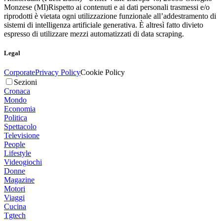
Monzese (MI)
Rispetto ai contenuti e ai dati personali trasmessi e/o
riprodotti è vietata ogni utilizzazione funzionale all’addestramento di
sistemi di intelligenza artificiale generativa. È altresì fatto divieto
espresso di utilizzare mezzi automatizzati di data scraping.
Legal
Corporate
Privacy Policy
Cookie Policy
Sezioni
Cronaca
Mondo
Economia
Politica
Spettacolo
Televisione
People
Lifestyle
Videogiochi
Donne
Magazine
Motori
Viaggi
Cucina
Tgtech