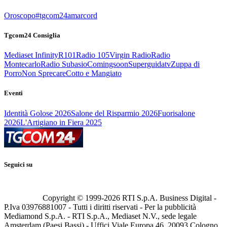
Oroscopo
#tgcom24amarcord
Tgcom24 Consiglia
Mediaset Infinity
R101
Radio 105
Virgin Radio
Radio
Montecarlo
Radio Subasio
Comingsoon
Superguidatv
Zuppa di
Porro
Non Sprecare
Cotto e Mangiato
Eventi
Identità Golose 2026
Salone del Risparmio 2026
Fuorisalone
2026
L'Artigiano in Fiera 2025
Seguici su
Copyright © 1999-
2026
RTI S.p.A. Business Digital -
P.Iva 03976881007 - Tutti i diritti riservati - Per la pubblicità
Mediamond S.p.A. - RTI S.p.A., Mediaset N.V., sede legale
Amsterdam (Paesi Bassi) - Uffici Viale Europa 46, 20093 Cologno