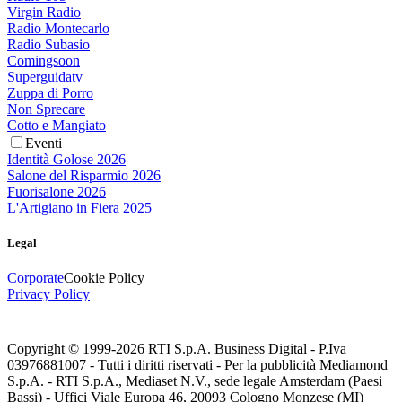
Virgin Radio
Radio Montecarlo
Radio Subasio
Comingsoon
Superguidatv
Zuppa di Porro
Non Sprecare
Cotto e Mangiato
Eventi
Identità Golose 2026
Salone del Risparmio 2026
Fuorisalone 2026
L'Artigiano in Fiera 2025
Legal
Corporate
Cookie Policy
Privacy Policy
Copyright © 1999-
2026
RTI S.p.A. Business Digital - P.Iva
03976881007 - Tutti i diritti riservati - Per la pubblicità Mediamond
S.p.A. - RTI S.p.A., Mediaset N.V., sede legale Amsterdam (Paesi
Bassi) - Uffici Viale Europa 46, 20093 Cologno Monzese (MI)