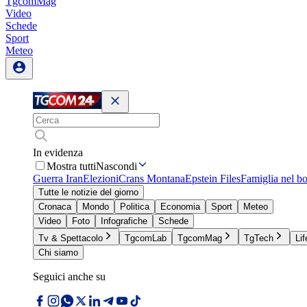
TgcomMag
Video
Schede
Sport
Meteo
In evidenza
Mostra tutti
Nascondi
Guerra Iran
Elezioni
Crans Montana
Epstein Files
Famiglia nel b
Tutte le notizie del giorno
Cronaca
Mondo
Politica
Economia
Sport
Meteo
Video
Foto
Infografiche
Schede
Tv & Spettacolo
TgcomLab
TgcomMag
TgTech
Lif
Chi siamo
Seguici anche su