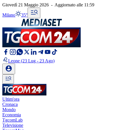
Giovedì 21 Maggio 2026
-
Aggiornato alle
11:59
Milano
35°
Leone
(23 Lug - 23 Ago)
Ultim'ora
Cronaca
Mondo
Economia
TgcomLab
Televisione