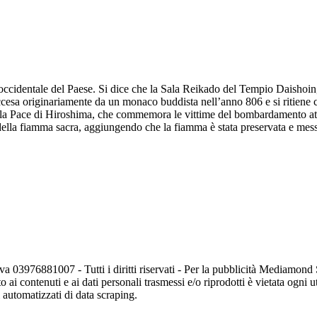
occidentale del Paese. Si dice che la Sala Reikado del Tempio Daishoin,
cesa originariamente da un monaco buddista nell’anno 806 e si ritiene c
lla Pace di Hiroshima, che commemora le vittime del bombardamento atom
ella fiamma sacra, aggiungendo che la fiamma è stata preservata e mess
va 03976881007 - Tutti i diritti riservati - Per la pubblicità Mediamon
o ai contenuti e ai dati personali trasmessi e/o riprodotti è vietata ogni 
zi automatizzati di data scraping.