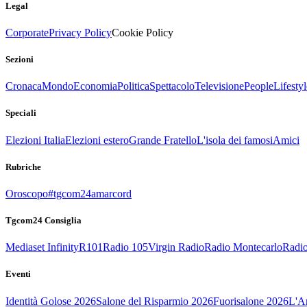
Legal
Corporate
Privacy Policy
Cookie Policy
Sezioni
Cronaca
Mondo
Economia
Politica
Spettacolo
Televisione
People
Lifestyl
Speciali
Elezioni Italia
Elezioni estero
Grande Fratello
L'isola dei famosi
Amici
Rubriche
Oroscopo
#tgcom24amarcord
Tgcom24 Consiglia
Mediaset Infinity
R101
Radio 105
Virgin Radio
Radio Montecarlo
Radio
Eventi
Identità Golose 2026
Salone del Risparmio 2026
Fuorisalone 2026
L'Ar