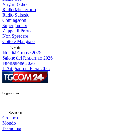
Virgin Radio
Radio Montecarlo
Radio Subasio
Comingsoon
Superguidatv
Zuppa di Porro
Non Sprecare
Cotto e Mangiato
Eventi
Identità Golose 2026
Salone del Risparmio 2026
Fuorisalone 2026
L'Artigiano in Fiera 2025
Seguici su
Sezioni
Cronaca
Mondo
Economia