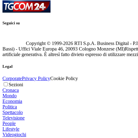
Seguici su
Copyright © 1999-
2026
RTI S.p.A. Business Digital - P.I
Bassi) - Uffici Viale Europa 46, 20093 Cologno Monzese (MI)
Rispett
artificiale generativa. È altresì fatto divieto espresso di utilizzare mez
Legal
Corporate
Privacy Policy
Cookie Policy
Sezioni
Cronaca
Mondo
Economia
Politica
Spettacolo
Televisione
People
Lifestyle
Videogiochi