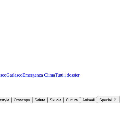
osco
Garlasco
Emergenza Clima
Tutti i dossier
estyle
Oroscopo
Salute
Skuola
Cultura
Animali
Speciali