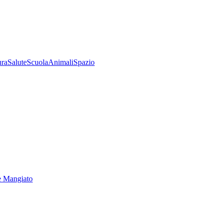
ura
Salute
Scuola
Animali
Spazio
e Mangiato