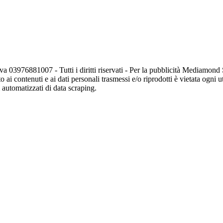
va 03976881007 - Tutti i diritti riservati - Per la pubblicità Mediamon
o ai contenuti e ai dati personali trasmessi e/o riprodotti è vietata ogni 
zi automatizzati di data scraping.