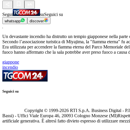
Segui
su
Seguici su
whatsapp
discover
Un devastante incendio ha distrutto un tempio giapponese nella parte 
Secondo l’associazione turistica di Miyajima, la "fiamma eterna" fu ac
Era utilizzata per accendere la fiamma eterna del Parco Memoriale de
fuoco hanno affermato che la sala potrebbe aver preso fuoco a causa d
giappone
incendio
Seguici su
Copyright © 1999-
2026
RTI S.p.A. Business Digital - P.I
Bassi) - Uffici Viale Europa 46, 20093 Cologno Monzese (MI)
Rispett
artificiale generativa. È altresì fatto divieto espresso di utilizzare mez