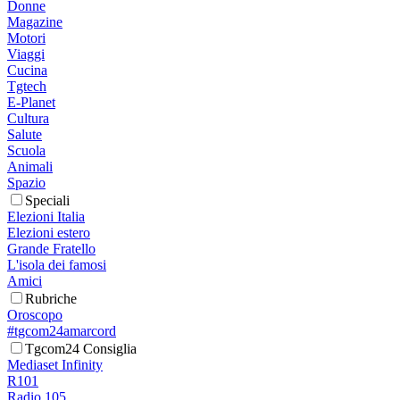
Donne
Magazine
Motori
Viaggi
Cucina
Tgtech
E-Planet
Cultura
Salute
Scuola
Animali
Spazio
Speciali
Elezioni Italia
Elezioni estero
Grande Fratello
L'isola dei famosi
Amici
Rubriche
Oroscopo
#tgcom24amarcord
Tgcom24 Consiglia
Mediaset Infinity
R101
Radio 105