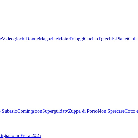
e
Videogiochi
Donne
Magazine
Motori
Viaggi
Cucina
Tgtech
E-Planet
Cult
 Subasio
Comingsoon
Superguidatv
Zuppa di Porro
Non Sprecare
Cotto 
tigiano in Fiera 2025