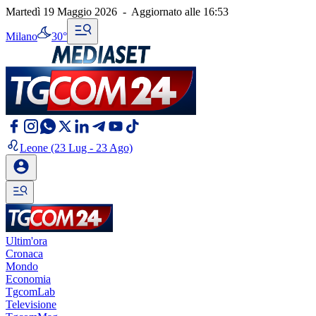
Martedì 19 Maggio 2026
-
Aggiornato alle
16:53
Milano
30°
Leone
(23 Lug - 23 Ago)
Ultim'ora
Cronaca
Mondo
Economia
TgcomLab
Televisione