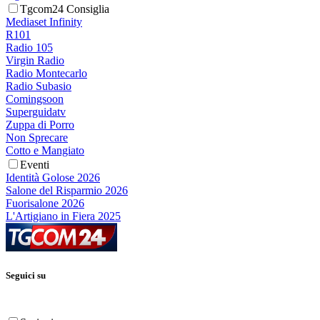
Tgcom24 Consiglia
Mediaset Infinity
R101
Radio 105
Virgin Radio
Radio Montecarlo
Radio Subasio
Comingsoon
Superguidatv
Zuppa di Porro
Non Sprecare
Cotto e Mangiato
Eventi
Identità Golose 2026
Salone del Risparmio 2026
Fuorisalone 2026
L'Artigiano in Fiera 2025
Seguici su