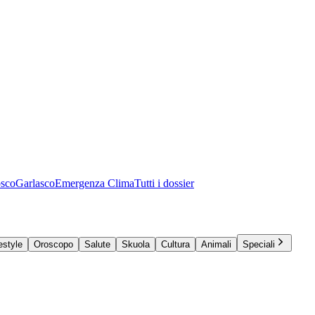
osco
Garlasco
Emergenza Clima
Tutti i dossier
estyle
Oroscopo
Salute
Skuola
Cultura
Animali
Speciali