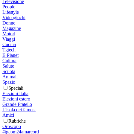
Televisione
People
Lifestyle
Videogiochi
Donne
Magazine
Motori
Viaggi
Cucina
Tgtech
E-Planet
Cultura
Salute
Scuola
Animali
Spazio
Speciali
Elezioni Italia
Elezioni estero
Grande Fratello
L'isola dei famosi
Amici
Rubriche
Oroscopo
#tgcom24amarcord