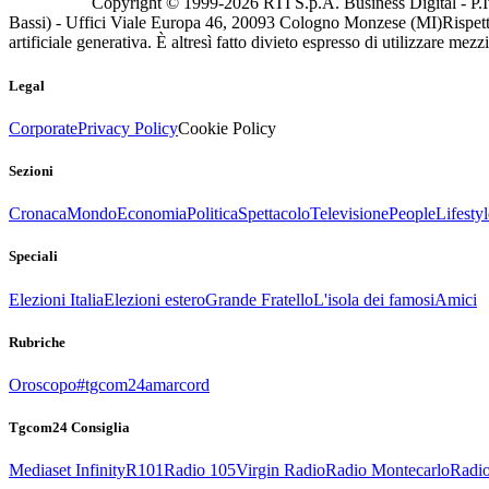
Copyright © 1999-
2026
RTI S.p.A. Business Digital - P.I
Bassi) - Uffici Viale Europa 46, 20093 Cologno Monzese (MI)
Rispett
artificiale generativa. È altresì fatto divieto espresso di utilizzare mez
Legal
Corporate
Privacy Policy
Cookie Policy
Sezioni
Cronaca
Mondo
Economia
Politica
Spettacolo
Televisione
People
Lifestyl
Speciali
Elezioni Italia
Elezioni estero
Grande Fratello
L'isola dei famosi
Amici
Rubriche
Oroscopo
#tgcom24amarcord
Tgcom24 Consiglia
Mediaset Infinity
R101
Radio 105
Virgin Radio
Radio Montecarlo
Radio