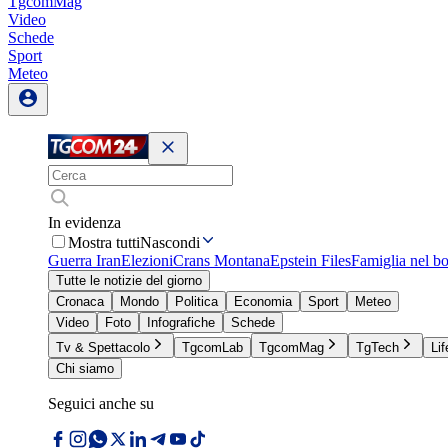
TgcomMag
Video
Schede
Sport
Meteo
In evidenza
Mostra tutti
Nascondi
Guerra Iran
Elezioni
Crans Montana
Epstein Files
Famiglia nel b
Tutte le notizie del giorno
Cronaca
Mondo
Politica
Economia
Sport
Meteo
Video
Foto
Infografiche
Schede
Tv & Spettacolo
TgcomLab
TgcomMag
TgTech
Lif
Chi siamo
Seguici anche su