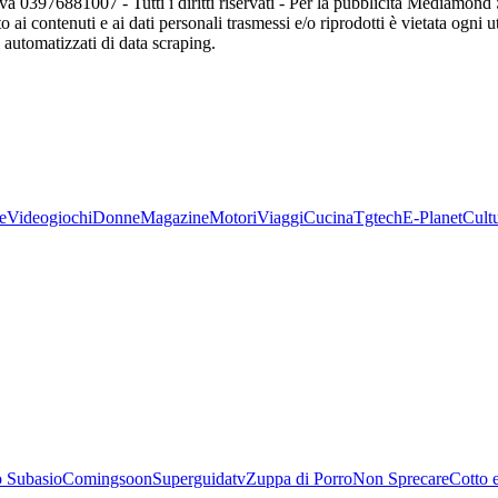
va 03976881007 - Tutti i diritti riservati - Per la pubblicità Mediamon
o ai contenuti e ai dati personali trasmessi e/o riprodotti è vietata ogni 
zi automatizzati di data scraping.
e
Videogiochi
Donne
Magazine
Motori
Viaggi
Cucina
Tgtech
E-Planet
Cult
 Subasio
Comingsoon
Superguidatv
Zuppa di Porro
Non Sprecare
Cotto 