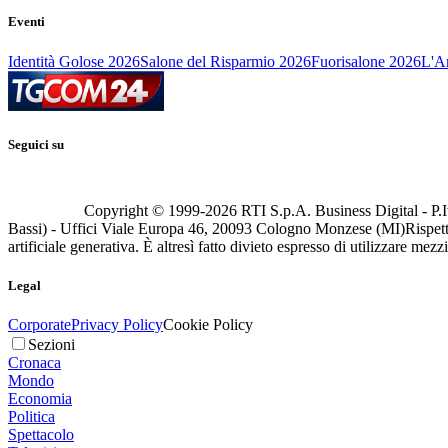
Eventi
Identità Golose 2026
Salone del Risparmio 2026
Fuorisalone 2026
L'Ar
Seguici su
Copyright © 1999-
2026
RTI S.p.A. Business Digital - P.I
Bassi) - Uffici Viale Europa 46, 20093 Cologno Monzese (MI)
Rispett
artificiale generativa. È altresì fatto divieto espresso di utilizzare mez
Legal
Corporate
Privacy Policy
Cookie Policy
Sezioni
Cronaca
Mondo
Economia
Politica
Spettacolo