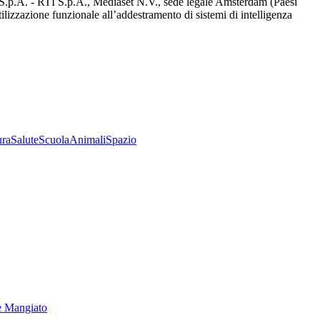
d S.p.A. - RTI S.p.A., Mediaset N.V., sede legale Amsterdam (Paesi
utilizzazione funzionale all’addestramento di sistemi di intelligenza
ura
Salute
Scuola
Animali
Spazio
e Mangiato