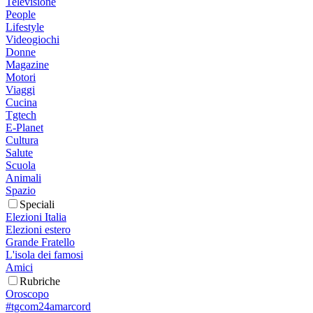
Televisione
People
Lifestyle
Videogiochi
Donne
Magazine
Motori
Viaggi
Cucina
Tgtech
E-Planet
Cultura
Salute
Scuola
Animali
Spazio
Speciali
Elezioni Italia
Elezioni estero
Grande Fratello
L'isola dei famosi
Amici
Rubriche
Oroscopo
#tgcom24amarcord