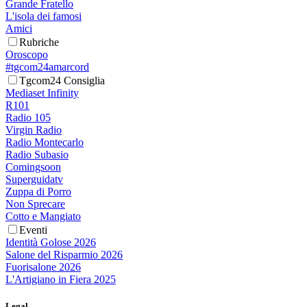
Grande Fratello
L'isola dei famosi
Amici
Rubriche
Oroscopo
#tgcom24amarcord
Tgcom24 Consiglia
Mediaset Infinity
R101
Radio 105
Virgin Radio
Radio Montecarlo
Radio Subasio
Comingsoon
Superguidatv
Zuppa di Porro
Non Sprecare
Cotto e Mangiato
Eventi
Identità Golose 2026
Salone del Risparmio 2026
Fuorisalone 2026
L'Artigiano in Fiera 2025
Legal