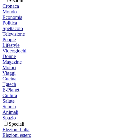
Sezioni
Cronaca
Mondo
Economia
Politica
Spettacolo
Televisione
People
Lifestyle
Videogiochi
Donne
Magazine
Motori
Viaggi
Cucina
Tgtech
E-Planet
Cultura
Salute
Scuola
Animali
Spazio
Speciali
Elezioni Italia
Elezioni estero