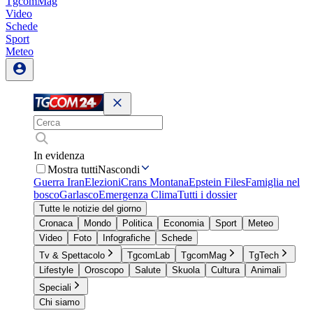
TgcomMag
Video
Schede
Sport
Meteo
In evidenza
Mostra tutti
Nascondi
Guerra Iran
Elezioni
Crans Montana
Epstein Files
Famiglia nel
bosco
Garlasco
Emergenza Clima
Tutti i dossier
Tutte le notizie del giorno
Cronaca
Mondo
Politica
Economia
Sport
Meteo
Video
Foto
Infografiche
Schede
Tv & Spettacolo
TgcomLab
TgcomMag
TgTech
Lifestyle
Oroscopo
Salute
Skuola
Cultura
Animali
Speciali
Chi siamo