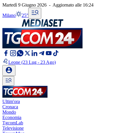
Martedì 9 Giugno 2026
-
Aggiornato alle
16:24
Milano
25°
Leone
(23 Lug - 23 Ago)
Ultim'ora
Cronaca
Mondo
Economia
TgcomLab
Televisione