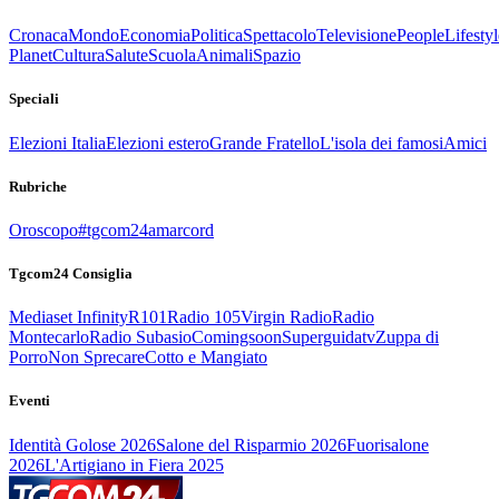
Cronaca
Mondo
Economia
Politica
Spettacolo
Televisione
People
Lifestyl
Planet
Cultura
Salute
Scuola
Animali
Spazio
Speciali
Elezioni Italia
Elezioni estero
Grande Fratello
L'isola dei famosi
Amici
Rubriche
Oroscopo
#tgcom24amarcord
Tgcom24 Consiglia
Mediaset Infinity
R101
Radio 105
Virgin Radio
Radio
Montecarlo
Radio Subasio
Comingsoon
Superguidatv
Zuppa di
Porro
Non Sprecare
Cotto e Mangiato
Eventi
Identità Golose 2026
Salone del Risparmio 2026
Fuorisalone
2026
L'Artigiano in Fiera 2025