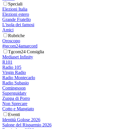
Speciali
Elezioni Italia
Elezioni estero
Grande Fratello
L'isola dei famosi
Amici
Rubriche
Oroscopo
#tgcom24amarcord
Tgcom24 Consiglia
Mediaset Infinity
R101
Radio 105
Virgin Radio
Radio Montecarlo
Radio Subasio
Comingsoon
Superguidatv
Zuppa di Porro
Non Sprecare
Cotto e Mangiato
Eventi
Identità Golose 2026
Salone del Risparmio 2026