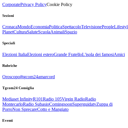
Corporate
Privacy Policy
Cookie Policy
Sezioni
Cronaca
Mondo
Economia
Politica
Spettacolo
Televisione
People
Lifestyl
Planet
Cultura
Salute
Scuola
Animali
Spazio
Speciali
Elezioni Italia
Elezioni estero
Grande Fratello
L'isola dei famosi
Amici
Rubriche
Oroscopo
#tgcom24amarcord
Tgcom24 Consiglia
Mediaset Infinity
R101
Radio 105
Virgin Radio
Radio
Montecarlo
Radio Subasio
Comingsoon
Superguidatv
Zuppa di
Porro
Non Sprecare
Cotto e Mangiato
Eventi