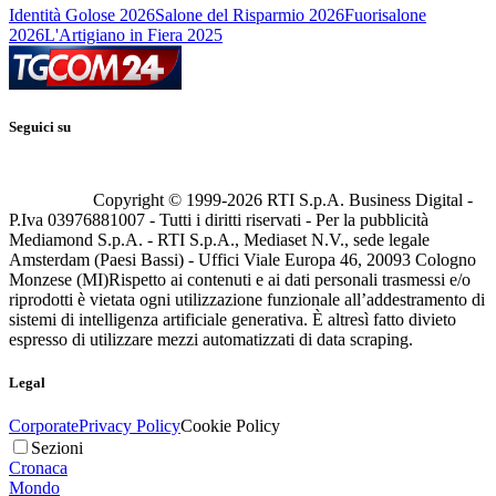
Identità Golose 2026
Salone del Risparmio 2026
Fuorisalone
2026
L'Artigiano in Fiera 2025
Seguici su
Copyright © 1999-
2026
RTI S.p.A. Business Digital -
P.Iva 03976881007 - Tutti i diritti riservati - Per la pubblicità
Mediamond S.p.A. - RTI S.p.A., Mediaset N.V., sede legale
Amsterdam (Paesi Bassi) - Uffici Viale Europa 46, 20093 Cologno
Monzese (MI)
Rispetto ai contenuti e ai dati personali trasmessi e/o
riprodotti è vietata ogni utilizzazione funzionale all’addestramento di
sistemi di intelligenza artificiale generativa. È altresì fatto divieto
espresso di utilizzare mezzi automatizzati di data scraping.
Legal
Corporate
Privacy Policy
Cookie Policy
Sezioni
Cronaca
Mondo