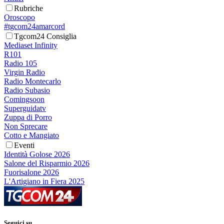
Rubriche
Oroscopo
#tgcom24amarcord
Tgcom24 Consiglia
Mediaset Infinity
R101
Radio 105
Virgin Radio
Radio Montecarlo
Radio Subasio
Comingsoon
Superguidatv
Zuppa di Porro
Non Sprecare
Cotto e Mangiato
Eventi
Identità Golose 2026
Salone del Risparmio 2026
Fuorisalone 2026
L'Artigiano in Fiera 2025
Seguici su