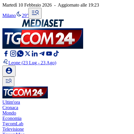
Martedì 10 Febbraio 2026
-
Aggiornato alle
19:23
Milano
29°
Leone
(23 Lug - 23 Ago)
Ultim'ora
Cronaca
Mondo
Economia
TgcomLab
Televisione