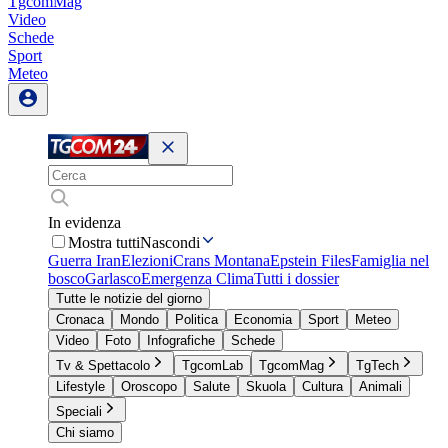
TgcomMag
Video
Schede
Sport
Meteo
In evidenza
Mostra tutti
Nascondi
Guerra Iran
Elezioni
Crans Montana
Epstein Files
Famiglia nel
bosco
Garlasco
Emergenza Clima
Tutti i dossier
Tutte le notizie del giorno
Cronaca
Mondo
Politica
Economia
Sport
Meteo
Video
Foto
Infografiche
Schede
Tv & Spettacolo
TgcomLab
TgcomMag
TgTech
Lifestyle
Oroscopo
Salute
Skuola
Cultura
Animali
Speciali
Chi siamo