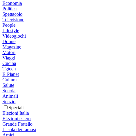
Economia
Politica
Spettacolo
Televisione
People
Lifestyle
Videogiochi
Donne
Magazine
Motori
Viaggi
Cucina
Tgtech
E-Planet
Cultura
Salute
Scuola
Animali
Spazio
Speciali
Elezioni Italia
Elezioni estero
Grande Fratello
L'isola dei famosi
Amici