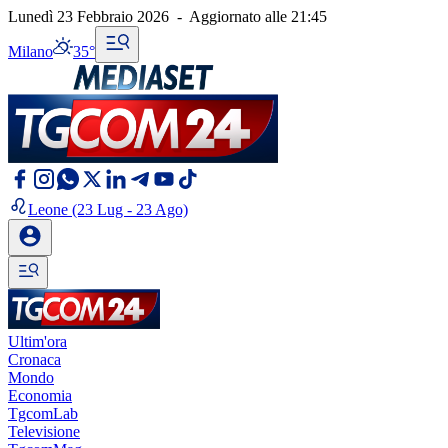
Lunedì 23 Febbraio 2026
-
Aggiornato alle
21:45
Milano
35°
Leone
(23 Lug - 23 Ago)
Ultim'ora
Cronaca
Mondo
Economia
TgcomLab
Televisione