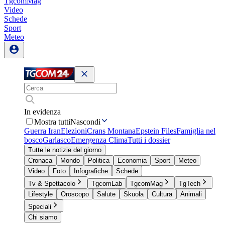
TgcomMag
Video
Schede
Sport
Meteo
In evidenza
Mostra tutti
Nascondi
Guerra Iran
Elezioni
Crans Montana
Epstein Files
Famiglia nel
bosco
Garlasco
Emergenza Clima
Tutti i dossier
Tutte le notizie del giorno
Cronaca
Mondo
Politica
Economia
Sport
Meteo
Video
Foto
Infografiche
Schede
Tv & Spettacolo
TgcomLab
TgcomMag
TgTech
Lifestyle
Oroscopo
Salute
Skuola
Cultura
Animali
Speciali
Chi siamo