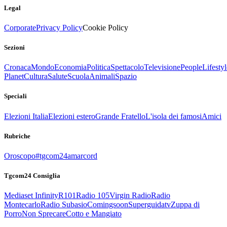
Legal
Corporate
Privacy Policy
Cookie Policy
Sezioni
Cronaca
Mondo
Economia
Politica
Spettacolo
Televisione
People
Lifestyl
Planet
Cultura
Salute
Scuola
Animali
Spazio
Speciali
Elezioni Italia
Elezioni estero
Grande Fratello
L'isola dei famosi
Amici
Rubriche
Oroscopo
#tgcom24amarcord
Tgcom24 Consiglia
Mediaset Infinity
R101
Radio 105
Virgin Radio
Radio
Montecarlo
Radio Subasio
Comingsoon
Superguidatv
Zuppa di
Porro
Non Sprecare
Cotto e Mangiato