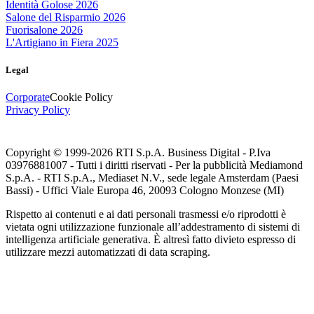
Identità Golose 2026
Salone del Risparmio 2026
Fuorisalone 2026
L'Artigiano in Fiera 2025
Legal
Corporate
Cookie Policy
Privacy Policy
Copyright © 1999-
2026
RTI S.p.A. Business Digital - P.Iva
03976881007 - Tutti i diritti riservati - Per la pubblicità Mediamond
S.p.A. - RTI S.p.A., Mediaset N.V., sede legale Amsterdam (Paesi
Bassi) - Uffici Viale Europa 46, 20093 Cologno Monzese (MI)
Rispetto ai contenuti e ai dati personali trasmessi e/o riprodotti è
vietata ogni utilizzazione funzionale all’addestramento di sistemi di
intelligenza artificiale generativa. È altresì fatto divieto espresso di
utilizzare mezzi automatizzati di data scraping.