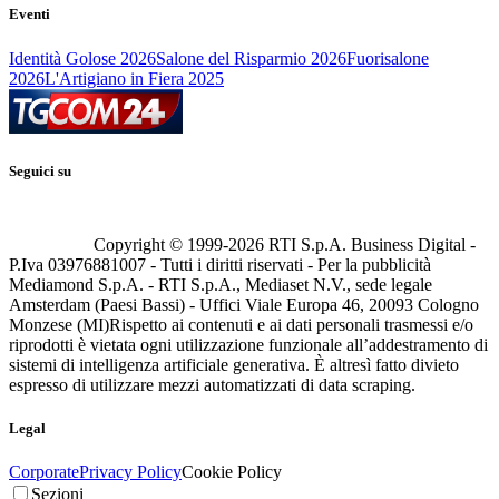
Eventi
Identità Golose 2026
Salone del Risparmio 2026
Fuorisalone
2026
L'Artigiano in Fiera 2025
Seguici su
Copyright © 1999-
2026
RTI S.p.A. Business Digital -
P.Iva 03976881007 - Tutti i diritti riservati - Per la pubblicità
Mediamond S.p.A. - RTI S.p.A., Mediaset N.V., sede legale
Amsterdam (Paesi Bassi) - Uffici Viale Europa 46, 20093 Cologno
Monzese (MI)
Rispetto ai contenuti e ai dati personali trasmessi e/o
riprodotti è vietata ogni utilizzazione funzionale all’addestramento di
sistemi di intelligenza artificiale generativa. È altresì fatto divieto
espresso di utilizzare mezzi automatizzati di data scraping.
Legal
Corporate
Privacy Policy
Cookie Policy
Sezioni