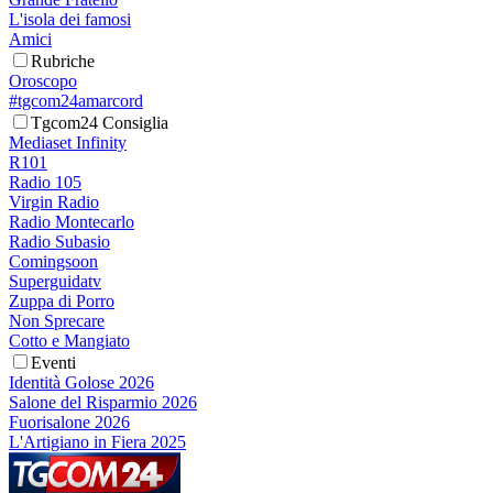
L'isola dei famosi
Amici
Rubriche
Oroscopo
#tgcom24amarcord
Tgcom24 Consiglia
Mediaset Infinity
R101
Radio 105
Virgin Radio
Radio Montecarlo
Radio Subasio
Comingsoon
Superguidatv
Zuppa di Porro
Non Sprecare
Cotto e Mangiato
Eventi
Identità Golose 2026
Salone del Risparmio 2026
Fuorisalone 2026
L'Artigiano in Fiera 2025