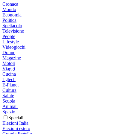
Cronaca
Mondo
Economia
Politica
Spettacolo
Televisione
People
Lifestyle
Videogiochi
Donne
Magazine
Motori
Viaggi
Cucina
Tgtech
E-Planet
Cultura
Salute
Scuola
Animali
Spazio
Speciali
Elezioni Italia
Elezioni estero
Grande Fratello