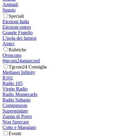
Animali
Spazio
Speciali
Elezioni Italia
Elezioni estero
Grande Fratello
L'isola dei famosi
Amici
Rubriche
Oroscopo
#tgcom24amarcord
Tgcom24 Consiglia
Mediaset Infinity
R101
Radio 105
Virgin Radio
Radio Montecarlo
Radio Subasio
Comingsoon
Superguidatv
Zuppa di Porro
Non Sprecare
Cotto e Mangiato
Eventi