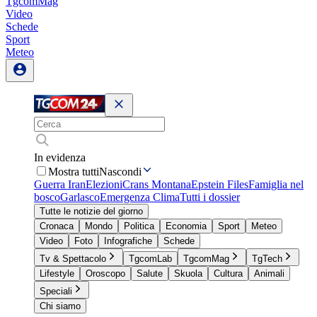
TgcomMag
Video
Schede
Sport
Meteo
In evidenza
Mostra tutti
Nascondi
Guerra Iran
Elezioni
Crans Montana
Epstein Files
Famiglia nel
bosco
Garlasco
Emergenza Clima
Tutti i dossier
Tutte le notizie del giorno
Cronaca
Mondo
Politica
Economia
Sport
Meteo
Video
Foto
Infografiche
Schede
Tv & Spettacolo
TgcomLab
TgcomMag
TgTech
Lifestyle
Oroscopo
Salute
Skuola
Cultura
Animali
Speciali
Chi siamo