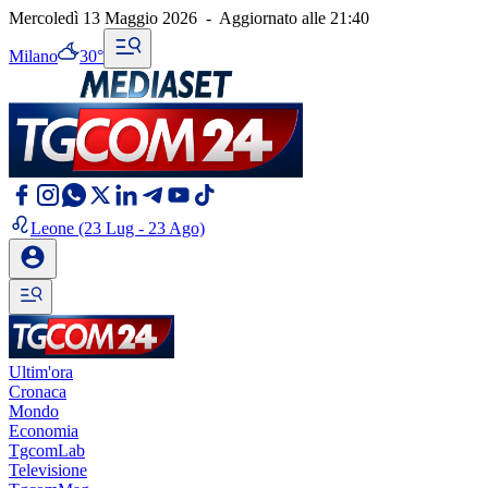
Mercoledì 13 Maggio 2026
-
Aggiornato alle
21:40
Milano
30°
Leone
(23 Lug - 23 Ago)
Ultim'ora
Cronaca
Mondo
Economia
TgcomLab
Televisione