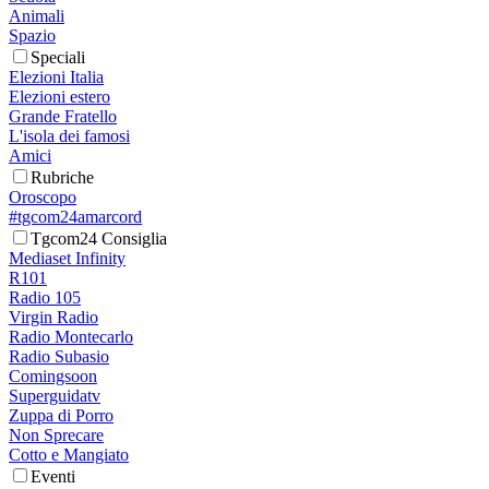
Animali
Spazio
Speciali
Elezioni Italia
Elezioni estero
Grande Fratello
L'isola dei famosi
Amici
Rubriche
Oroscopo
#tgcom24amarcord
Tgcom24 Consiglia
Mediaset Infinity
R101
Radio 105
Virgin Radio
Radio Montecarlo
Radio Subasio
Comingsoon
Superguidatv
Zuppa di Porro
Non Sprecare
Cotto e Mangiato
Eventi