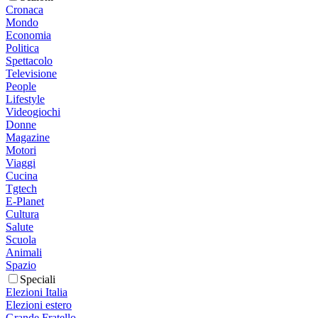
Cronaca
Mondo
Economia
Politica
Spettacolo
Televisione
People
Lifestyle
Videogiochi
Donne
Magazine
Motori
Viaggi
Cucina
Tgtech
E-Planet
Cultura
Salute
Scuola
Animali
Spazio
Speciali
Elezioni Italia
Elezioni estero
Grande Fratello