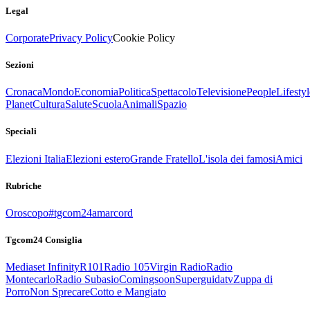
Legal
Corporate
Privacy Policy
Cookie Policy
Sezioni
Cronaca
Mondo
Economia
Politica
Spettacolo
Televisione
People
Lifestyl
Planet
Cultura
Salute
Scuola
Animali
Spazio
Speciali
Elezioni Italia
Elezioni estero
Grande Fratello
L'isola dei famosi
Amici
Rubriche
Oroscopo
#tgcom24amarcord
Tgcom24 Consiglia
Mediaset Infinity
R101
Radio 105
Virgin Radio
Radio
Montecarlo
Radio Subasio
Comingsoon
Superguidatv
Zuppa di
Porro
Non Sprecare
Cotto e Mangiato