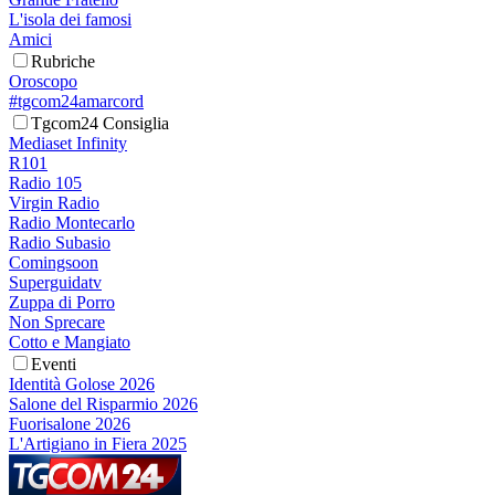
L'isola dei famosi
Amici
Rubriche
Oroscopo
#tgcom24amarcord
Tgcom24 Consiglia
Mediaset Infinity
R101
Radio 105
Virgin Radio
Radio Montecarlo
Radio Subasio
Comingsoon
Superguidatv
Zuppa di Porro
Non Sprecare
Cotto e Mangiato
Eventi
Identità Golose 2026
Salone del Risparmio 2026
Fuorisalone 2026
L'Artigiano in Fiera 2025