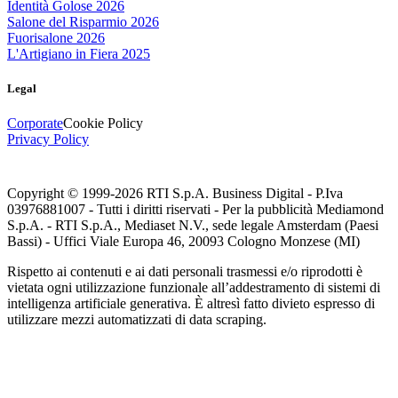
Identità Golose 2026
Salone del Risparmio 2026
Fuorisalone 2026
L'Artigiano in Fiera 2025
Legal
Corporate
Cookie Policy
Privacy Policy
Copyright © 1999-
2026
RTI S.p.A. Business Digital - P.Iva
03976881007 - Tutti i diritti riservati - Per la pubblicità Mediamond
S.p.A. - RTI S.p.A., Mediaset N.V., sede legale Amsterdam (Paesi
Bassi) - Uffici Viale Europa 46, 20093 Cologno Monzese (MI)
Rispetto ai contenuti e ai dati personali trasmessi e/o riprodotti è
vietata ogni utilizzazione funzionale all’addestramento di sistemi di
intelligenza artificiale generativa. È altresì fatto divieto espresso di
utilizzare mezzi automatizzati di data scraping.