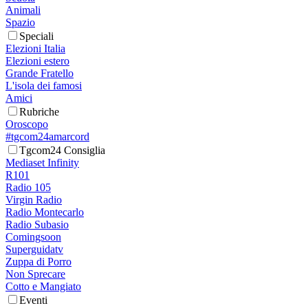
Animali
Spazio
Speciali
Elezioni Italia
Elezioni estero
Grande Fratello
L'isola dei famosi
Amici
Rubriche
Oroscopo
#tgcom24amarcord
Tgcom24 Consiglia
Mediaset Infinity
R101
Radio 105
Virgin Radio
Radio Montecarlo
Radio Subasio
Comingsoon
Superguidatv
Zuppa di Porro
Non Sprecare
Cotto e Mangiato
Eventi