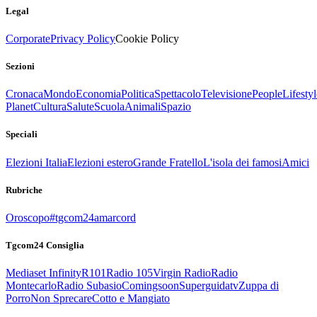
Legal
Corporate
Privacy Policy
Cookie Policy
Sezioni
Cronaca
Mondo
Economia
Politica
Spettacolo
Televisione
People
Lifestyl
Planet
Cultura
Salute
Scuola
Animali
Spazio
Speciali
Elezioni Italia
Elezioni estero
Grande Fratello
L'isola dei famosi
Amici
Rubriche
Oroscopo
#tgcom24amarcord
Tgcom24 Consiglia
Mediaset Infinity
R101
Radio 105
Virgin Radio
Radio
Montecarlo
Radio Subasio
Comingsoon
Superguidatv
Zuppa di
Porro
Non Sprecare
Cotto e Mangiato