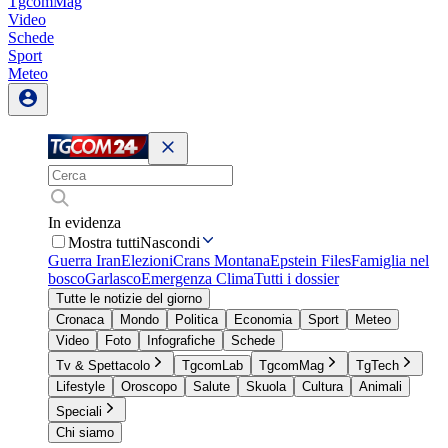
TgcomMag
Video
Schede
Sport
Meteo
In evidenza
Mostra tutti
Nascondi
Guerra Iran
Elezioni
Crans Montana
Epstein Files
Famiglia nel
bosco
Garlasco
Emergenza Clima
Tutti i dossier
Tutte le notizie del giorno
Cronaca
Mondo
Politica
Economia
Sport
Meteo
Video
Foto
Infografiche
Schede
Tv & Spettacolo
TgcomLab
TgcomMag
TgTech
Lifestyle
Oroscopo
Salute
Skuola
Cultura
Animali
Speciali
Chi siamo