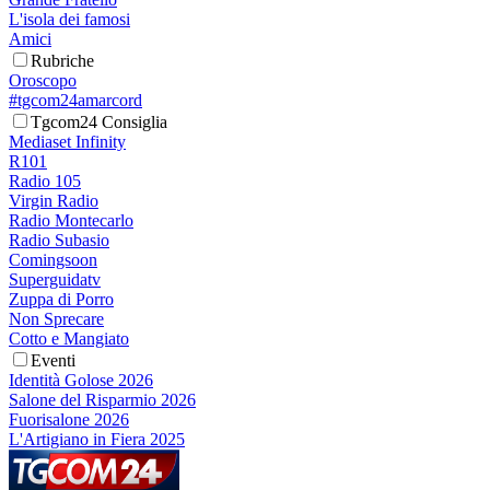
L'isola dei famosi
Amici
Rubriche
Oroscopo
#tgcom24amarcord
Tgcom24 Consiglia
Mediaset Infinity
R101
Radio 105
Virgin Radio
Radio Montecarlo
Radio Subasio
Comingsoon
Superguidatv
Zuppa di Porro
Non Sprecare
Cotto e Mangiato
Eventi
Identità Golose 2026
Salone del Risparmio 2026
Fuorisalone 2026
L'Artigiano in Fiera 2025