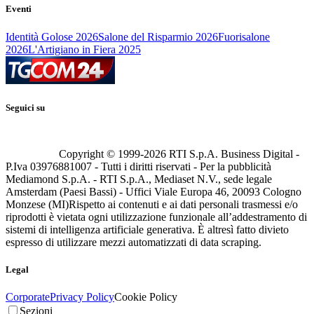
Eventi
Identità Golose 2026
Salone del Risparmio 2026
Fuorisalone
2026
L'Artigiano in Fiera 2025
Seguici su
Copyright © 1999-
2026
RTI S.p.A. Business Digital -
P.Iva 03976881007 - Tutti i diritti riservati - Per la pubblicità
Mediamond S.p.A. - RTI S.p.A., Mediaset N.V., sede legale
Amsterdam (Paesi Bassi) - Uffici Viale Europa 46, 20093 Cologno
Monzese (MI)
Rispetto ai contenuti e ai dati personali trasmessi e/o
riprodotti è vietata ogni utilizzazione funzionale all’addestramento di
sistemi di intelligenza artificiale generativa. È altresì fatto divieto
espresso di utilizzare mezzi automatizzati di data scraping.
Legal
Corporate
Privacy Policy
Cookie Policy
Sezioni