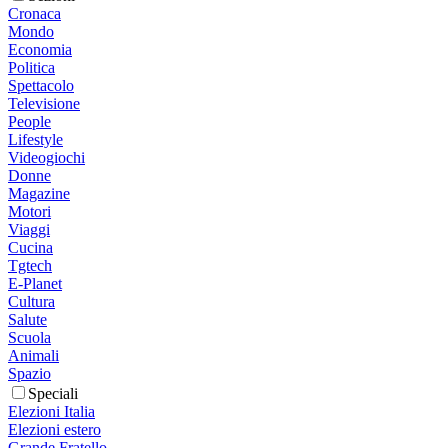
Cronaca
Mondo
Economia
Politica
Spettacolo
Televisione
People
Lifestyle
Videogiochi
Donne
Magazine
Motori
Viaggi
Cucina
Tgtech
E-Planet
Cultura
Salute
Scuola
Animali
Spazio
Speciali
Elezioni Italia
Elezioni estero
Grande Fratello