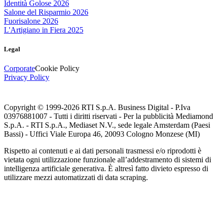
Identità Golose 2026
Salone del Risparmio 2026
Fuorisalone 2026
L'Artigiano in Fiera 2025
Legal
Corporate
Cookie Policy
Privacy Policy
Copyright © 1999-
2026
RTI S.p.A. Business Digital - P.Iva
03976881007 - Tutti i diritti riservati - Per la pubblicità Mediamond
S.p.A. - RTI S.p.A., Mediaset N.V., sede legale Amsterdam (Paesi
Bassi) - Uffici Viale Europa 46, 20093 Cologno Monzese (MI)
Rispetto ai contenuti e ai dati personali trasmessi e/o riprodotti è
vietata ogni utilizzazione funzionale all’addestramento di sistemi di
intelligenza artificiale generativa. È altresì fatto divieto espresso di
utilizzare mezzi automatizzati di data scraping.