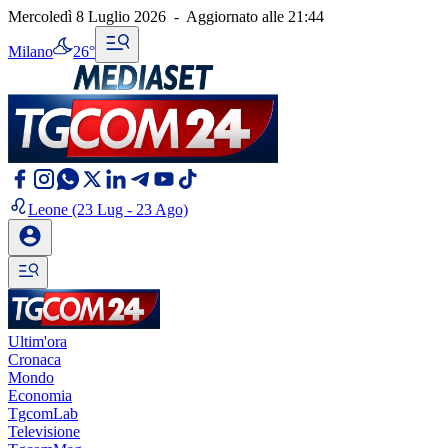
Mercoledì 8 Luglio 2026
-
Aggiornato alle
21:44
Milano
26°
Leone
(23 Lug - 23 Ago)
Ultim'ora
Cronaca
Mondo
Economia
TgcomLab
Televisione