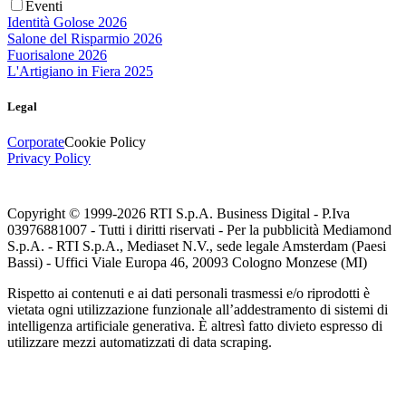
Eventi
Identità Golose 2026
Salone del Risparmio 2026
Fuorisalone 2026
L'Artigiano in Fiera 2025
Legal
Corporate
Cookie Policy
Privacy Policy
Copyright © 1999-
2026
RTI S.p.A. Business Digital - P.Iva
03976881007 - Tutti i diritti riservati - Per la pubblicità Mediamond
S.p.A. - RTI S.p.A., Mediaset N.V., sede legale Amsterdam (Paesi
Bassi) - Uffici Viale Europa 46, 20093 Cologno Monzese (MI)
Rispetto ai contenuti e ai dati personali trasmessi e/o riprodotti è
vietata ogni utilizzazione funzionale all’addestramento di sistemi di
intelligenza artificiale generativa. È altresì fatto divieto espresso di
utilizzare mezzi automatizzati di data scraping.