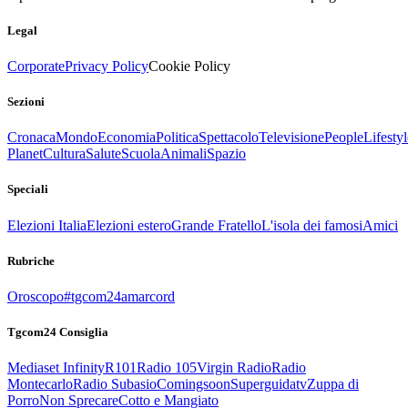
Legal
Corporate
Privacy Policy
Cookie Policy
Sezioni
Cronaca
Mondo
Economia
Politica
Spettacolo
Televisione
People
Lifestyl
Planet
Cultura
Salute
Scuola
Animali
Spazio
Speciali
Elezioni Italia
Elezioni estero
Grande Fratello
L'isola dei famosi
Amici
Rubriche
Oroscopo
#tgcom24amarcord
Tgcom24 Consiglia
Mediaset Infinity
R101
Radio 105
Virgin Radio
Radio
Montecarlo
Radio Subasio
Comingsoon
Superguidatv
Zuppa di
Porro
Non Sprecare
Cotto e Mangiato