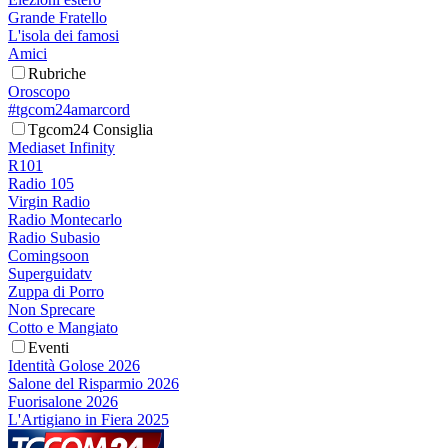
Grande Fratello
L'isola dei famosi
Amici
Rubriche
Oroscopo
#tgcom24amarcord
Tgcom24 Consiglia
Mediaset Infinity
R101
Radio 105
Virgin Radio
Radio Montecarlo
Radio Subasio
Comingsoon
Superguidatv
Zuppa di Porro
Non Sprecare
Cotto e Mangiato
Eventi
Identità Golose 2026
Salone del Risparmio 2026
Fuorisalone 2026
L'Artigiano in Fiera 2025