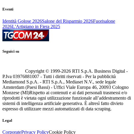
Eventi
Identità Golose 2026
Salone del Risparmio 2026
Fuorisalone
2026
L'Artigiano in Fiera 2025
Seguici su
Copyright © 1999-
2026
RTI S.p.A. Business Digital -
P.Iva 03976881007 - Tutti i diritti riservati - Per la pubblicità
Mediamond S.p.A. - RTI S.p.A., Mediaset N.V., sede legale
Amsterdam (Paesi Bassi) - Uffici Viale Europa 46, 20093 Cologno
Monzese (MI)
Rispetto ai contenuti e ai dati personali trasmessi e/o
riprodotti è vietata ogni utilizzazione funzionale all’addestramento di
sistemi di intelligenza artificiale generativa. È altresì fatto divieto
espresso di utilizzare mezzi automatizzati di data scraping.
Legal
Corporate
Privacy Policy
Cookie Policy