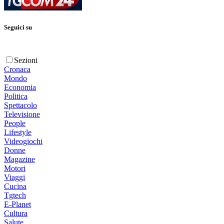
Seguici su
Sezioni
Cronaca
Mondo
Economia
Politica
Spettacolo
Televisione
People
Lifestyle
Videogiochi
Donne
Magazine
Motori
Viaggi
Cucina
Tgtech
E-Planet
Cultura
Salute