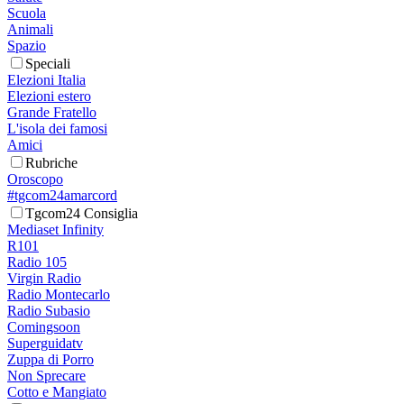
Scuola
Animali
Spazio
Speciali
Elezioni Italia
Elezioni estero
Grande Fratello
L'isola dei famosi
Amici
Rubriche
Oroscopo
#tgcom24amarcord
Tgcom24 Consiglia
Mediaset Infinity
R101
Radio 105
Virgin Radio
Radio Montecarlo
Radio Subasio
Comingsoon
Superguidatv
Zuppa di Porro
Non Sprecare
Cotto e Mangiato