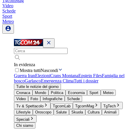
TgcomMag
Video
Schede
Sport
Meteo
In evidenza
Mostra tutti
Nascondi
Guerra Iran
Elezioni
Crans Montana
Epstein Files
Famiglia nel
bosco
Garlasco
Emergenza Clima
Tutti i dossier
Tutte le notizie del giorno
Cronaca
Mondo
Politica
Economia
Sport
Meteo
Video
Foto
Infografiche
Schede
Tv & Spettacolo
TgcomLab
TgcomMag
TgTech
Lifestyle
Oroscopo
Salute
Skuola
Cultura
Animali
Speciali
Chi siamo