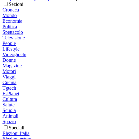
Sezioni
Cronaca
Mondo
Economia
Politica
Spettacolo
Televisione
People
Lifestyle
Videogiochi
Donne
Magazine
Motori
Viaggi
Cucina
Tgtech
E-Planet
Cultura
Salute
Scuola
Animali
Spazio
Speciali
Elezioni Italia
Elezioni estero