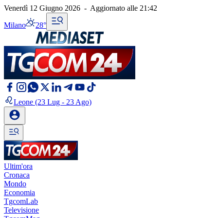
Venerdì 12 Giugno 2026
-
Aggiornato alle
21:42
Milano
28°
Leone
(23 Lug - 23 Ago)
Ultim'ora
Cronaca
Mondo
Economia
TgcomLab
Televisione