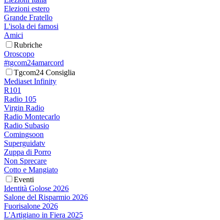
Elezioni estero
Grande Fratello
L'isola dei famosi
Amici
Rubriche
Oroscopo
#tgcom24amarcord
Tgcom24 Consiglia
Mediaset Infinity
R101
Radio 105
Virgin Radio
Radio Montecarlo
Radio Subasio
Comingsoon
Superguidatv
Zuppa di Porro
Non Sprecare
Cotto e Mangiato
Eventi
Identità Golose 2026
Salone del Risparmio 2026
Fuorisalone 2026
L'Artigiano in Fiera 2025