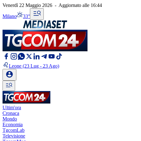
Venerdì 22 Maggio 2026
-
Aggiornato alle
16:44
Milano
33°
Leone
(23 Lug - 23 Ago)
Ultim'ora
Cronaca
Mondo
Economia
TgcomLab
Televisione