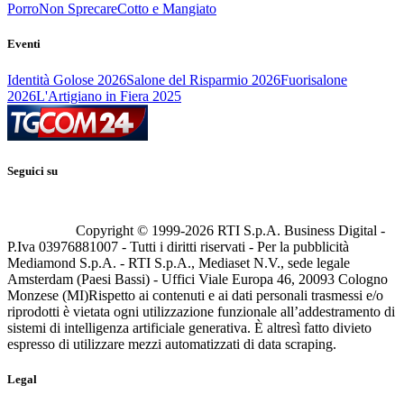
Porro
Non Sprecare
Cotto e Mangiato
Eventi
Identità Golose 2026
Salone del Risparmio 2026
Fuorisalone
2026
L'Artigiano in Fiera 2025
Seguici su
Copyright © 1999-
2026
RTI S.p.A. Business Digital -
P.Iva 03976881007 - Tutti i diritti riservati - Per la pubblicità
Mediamond S.p.A. - RTI S.p.A., Mediaset N.V., sede legale
Amsterdam (Paesi Bassi) - Uffici Viale Europa 46, 20093 Cologno
Monzese (MI)
Rispetto ai contenuti e ai dati personali trasmessi e/o
riprodotti è vietata ogni utilizzazione funzionale all’addestramento di
sistemi di intelligenza artificiale generativa. È altresì fatto divieto
espresso di utilizzare mezzi automatizzati di data scraping.
Legal