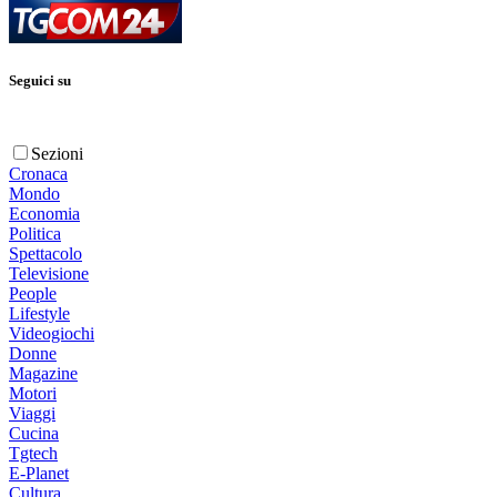
Seguici su
Sezioni
Cronaca
Mondo
Economia
Politica
Spettacolo
Televisione
People
Lifestyle
Videogiochi
Donne
Magazine
Motori
Viaggi
Cucina
Tgtech
E-Planet
Cultura