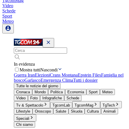
TgcomMag
Video
Schede
Sport
Meteo
In evidenza
Mostra tutti
Nascondi
Guerra Iran
Elezioni
Crans Montana
Epstein Files
Famiglia nel
bosco
Garlasco
Emergenza Clima
Tutti i dossier
Tutte le notizie del giorno
Cronaca
Mondo
Politica
Economia
Sport
Meteo
Video
Foto
Infografiche
Schede
Tv & Spettacolo
TgcomLab
TgcomMag
TgTech
Lifestyle
Oroscopo
Salute
Skuola
Cultura
Animali
Speciali
Chi siamo