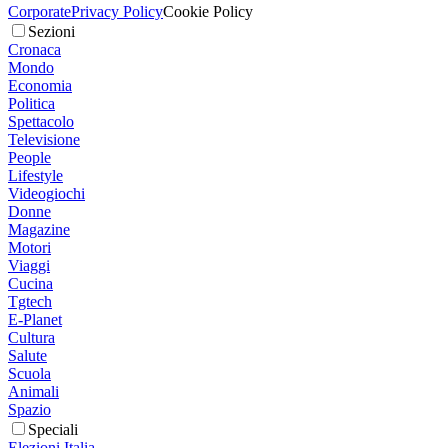
Corporate
Privacy Policy
Cookie Policy
Sezioni
Cronaca
Mondo
Economia
Politica
Spettacolo
Televisione
People
Lifestyle
Videogiochi
Donne
Magazine
Motori
Viaggi
Cucina
Tgtech
E-Planet
Cultura
Salute
Scuola
Animali
Spazio
Speciali
Elezioni Italia