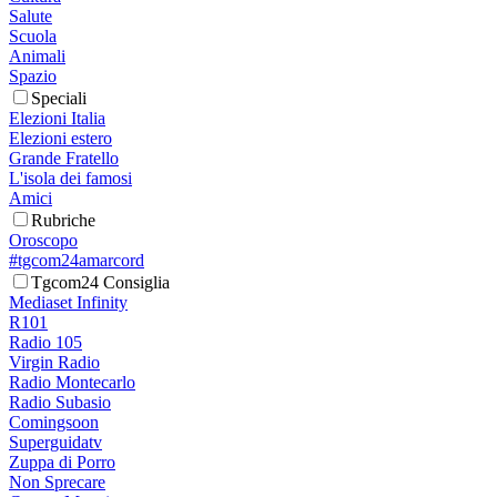
Salute
Scuola
Animali
Spazio
Speciali
Elezioni Italia
Elezioni estero
Grande Fratello
L'isola dei famosi
Amici
Rubriche
Oroscopo
#tgcom24amarcord
Tgcom24 Consiglia
Mediaset Infinity
R101
Radio 105
Virgin Radio
Radio Montecarlo
Radio Subasio
Comingsoon
Superguidatv
Zuppa di Porro
Non Sprecare