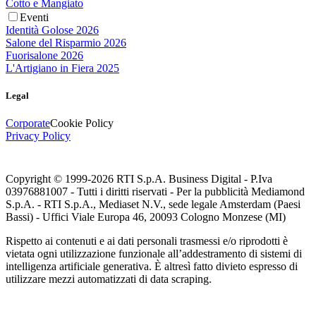
Cotto e Mangiato
Eventi
Identità Golose 2026
Salone del Risparmio 2026
Fuorisalone 2026
L'Artigiano in Fiera 2025
Legal
Corporate
Cookie Policy
Privacy Policy
Copyright © 1999-
2026
RTI S.p.A. Business Digital - P.Iva
03976881007 - Tutti i diritti riservati - Per la pubblicità Mediamond
S.p.A. - RTI S.p.A., Mediaset N.V., sede legale Amsterdam (Paesi
Bassi) - Uffici Viale Europa 46, 20093 Cologno Monzese (MI)
Rispetto ai contenuti e ai dati personali trasmessi e/o riprodotti è
vietata ogni utilizzazione funzionale all’addestramento di sistemi di
intelligenza artificiale generativa. È altresì fatto divieto espresso di
utilizzare mezzi automatizzati di data scraping.