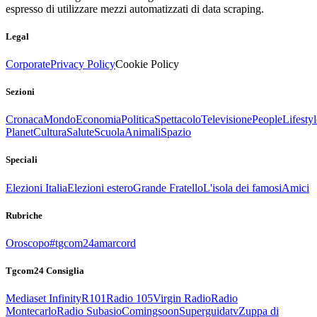
espresso di utilizzare mezzi automatizzati di data scraping.
Legal
Corporate
Privacy Policy
Cookie Policy
Sezioni
Cronaca
Mondo
Economia
Politica
Spettacolo
Televisione
People
Lifestyl
Planet
Cultura
Salute
Scuola
Animali
Spazio
Speciali
Elezioni Italia
Elezioni estero
Grande Fratello
L'isola dei famosi
Amici
Rubriche
Oroscopo
#tgcom24amarcord
Tgcom24 Consiglia
Mediaset Infinity
R101
Radio 105
Virgin Radio
Radio
Montecarlo
Radio Subasio
Comingsoon
Superguidatv
Zuppa di