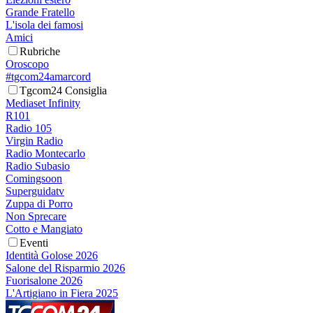
Grande Fratello
L'isola dei famosi
Amici
Rubriche
Oroscopo
#tgcom24amarcord
Tgcom24 Consiglia
Mediaset Infinity
R101
Radio 105
Virgin Radio
Radio Montecarlo
Radio Subasio
Comingsoon
Superguidatv
Zuppa di Porro
Non Sprecare
Cotto e Mangiato
Eventi
Identità Golose 2026
Salone del Risparmio 2026
Fuorisalone 2026
L'Artigiano in Fiera 2025