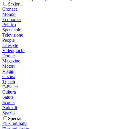
Sezioni
Cronaca
Mondo
Economia
Politica
Spettacolo
Televisione
People
Lifestyle
Videogiochi
Donne
Magazine
Motori
Viaggi
Cucina
Tgtech
E-Planet
Cultura
Salute
Scuola
Animali
Spazio
Speciali
Elezioni Italia
Elezioni estero