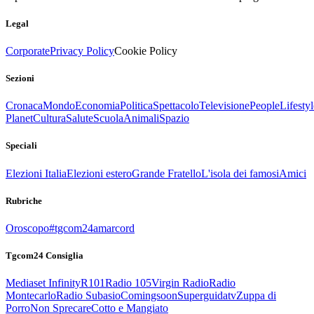
Legal
Corporate
Privacy Policy
Cookie Policy
Sezioni
Cronaca
Mondo
Economia
Politica
Spettacolo
Televisione
People
Lifestyl
Planet
Cultura
Salute
Scuola
Animali
Spazio
Speciali
Elezioni Italia
Elezioni estero
Grande Fratello
L'isola dei famosi
Amici
Rubriche
Oroscopo
#tgcom24amarcord
Tgcom24 Consiglia
Mediaset Infinity
R101
Radio 105
Virgin Radio
Radio
Montecarlo
Radio Subasio
Comingsoon
Superguidatv
Zuppa di
Porro
Non Sprecare
Cotto e Mangiato