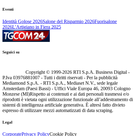
Eventi
Identità Golose 2026
Salone del Risparmio 2026
Fuorisalone
2026
L'Artigiano in Fiera 2025
Seguici su
Copyright © 1999-
2026
RTI S.p.A. Business Digital -
P.Iva 03976881007 - Tutti i diritti riservati - Per la pubblicità
Mediamond S.p.A. - RTI S.p.A., Mediaset N.V., sede legale
Amsterdam (Paesi Bassi) - Uffici Viale Europa 46, 20093 Cologno
Monzese (MI)
Rispetto ai contenuti e ai dati personali trasmessi e/o
riprodotti è vietata ogni utilizzazione funzionale all’addestramento di
sistemi di intelligenza artificiale generativa. È altresì fatto divieto
espresso di utilizzare mezzi automatizzati di data scraping.
Legal
Corporate
Privacy Policy
Cookie Policy