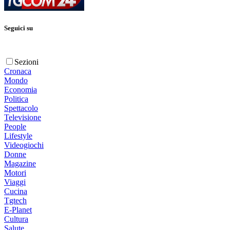
Seguici su
Sezioni
Cronaca
Mondo
Economia
Politica
Spettacolo
Televisione
People
Lifestyle
Videogiochi
Donne
Magazine
Motori
Viaggi
Cucina
Tgtech
E-Planet
Cultura
Salute