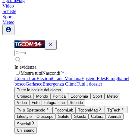
TgcomMag
Video
Schede
Sport
Meteo
In evidenza
Mostra tutti
Nascondi
Guerra Iran
Elezioni
Crans Montana
Epstein Files
Famiglia nel
bosco
Garlasco
Emergenza Clima
Tutti i dossier
Tutte le notizie del giorno
Cronaca
Mondo
Politica
Economia
Sport
Meteo
Video
Foto
Infografiche
Schede
Tv & Spettacolo
TgcomLab
TgcomMag
TgTech
Lifestyle
Oroscopo
Salute
Skuola
Cultura
Animali
Speciali
Chi siamo