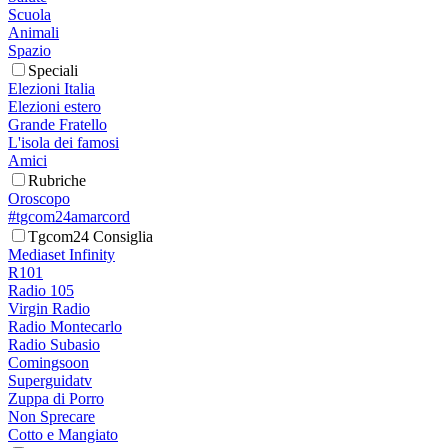
Scuola
Animali
Spazio
Speciali
Elezioni Italia
Elezioni estero
Grande Fratello
L'isola dei famosi
Amici
Rubriche
Oroscopo
#tgcom24amarcord
Tgcom24 Consiglia
Mediaset Infinity
R101
Radio 105
Virgin Radio
Radio Montecarlo
Radio Subasio
Comingsoon
Superguidatv
Zuppa di Porro
Non Sprecare
Cotto e Mangiato