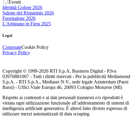
Eventi
Identità Golose 2026
Salone del Risparmio 2026
Fuorisalone 2026
L'Artigiano in Fiera 2025
Legal
Corporate
Cookie Policy
Privacy Policy
Copyright © 1999-
2026
RTI S.p.A. Business Digital - P.Iva
03976881007 - Tutti i diritti riservati - Per la pubblicità Mediamond
S.p.A. - RTI S.p.A., Mediaset N.V., sede legale Amsterdam (Paesi
Bassi) - Uffici Viale Europa 46, 20093 Cologno Monzese (MI)
Rispetto ai contenuti e ai dati personali trasmessi e/o riprodotti è
vietata ogni utilizzazione funzionale all’addestramento di sistemi di
intelligenza artificiale generativa. È altresì fatto divieto espresso di
utilizzare mezzi automatizzati di data scraping.