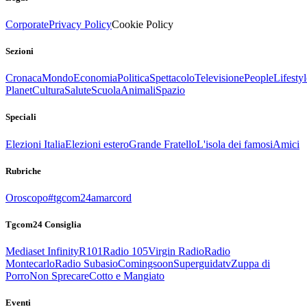
Corporate
Privacy Policy
Cookie Policy
Sezioni
Cronaca
Mondo
Economia
Politica
Spettacolo
Televisione
People
Lifestyl
Planet
Cultura
Salute
Scuola
Animali
Spazio
Speciali
Elezioni Italia
Elezioni estero
Grande Fratello
L'isola dei famosi
Amici
Rubriche
Oroscopo
#tgcom24amarcord
Tgcom24 Consiglia
Mediaset Infinity
R101
Radio 105
Virgin Radio
Radio
Montecarlo
Radio Subasio
Comingsoon
Superguidatv
Zuppa di
Porro
Non Sprecare
Cotto e Mangiato
Eventi