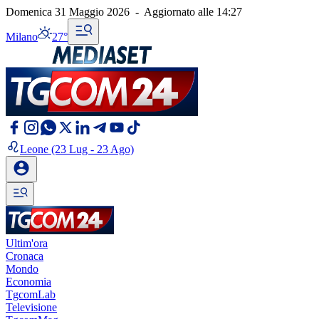
Domenica 31 Maggio 2026
-
Aggiornato alle
14:27
Milano
27°
Leone
(23 Lug - 23 Ago)
Ultim'ora
Cronaca
Mondo
Economia
TgcomLab
Televisione