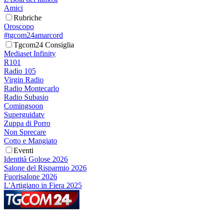
Amici
Rubriche
Oroscopo
#tgcom24amarcord
Tgcom24 Consiglia
Mediaset Infinity
R101
Radio 105
Virgin Radio
Radio Montecarlo
Radio Subasio
Comingsoon
Superguidatv
Zuppa di Porro
Non Sprecare
Cotto e Mangiato
Eventi
Identità Golose 2026
Salone del Risparmio 2026
Fuorisalone 2026
L'Artigiano in Fiera 2025