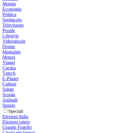
Mondo
Economia
Politica
Spettacolo
Televisione
People
Lifestyle
Videogiochi
Donne
Magazine
Motori
Viaggi
Cucina
Tgtech
E-Planet
Cultura
Salute
Scuola
Animali
Spazio
Speciali
Elezioni Italia
Elezioni estero
Grande Fratello
L'isola dei famosi