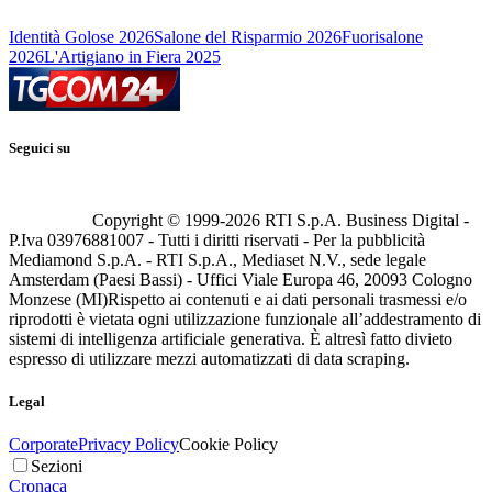
Identità Golose 2026
Salone del Risparmio 2026
Fuorisalone
2026
L'Artigiano in Fiera 2025
Seguici su
Copyright © 1999-
2026
RTI S.p.A. Business Digital -
P.Iva 03976881007 - Tutti i diritti riservati - Per la pubblicità
Mediamond S.p.A. - RTI S.p.A., Mediaset N.V., sede legale
Amsterdam (Paesi Bassi) - Uffici Viale Europa 46, 20093 Cologno
Monzese (MI)
Rispetto ai contenuti e ai dati personali trasmessi e/o
riprodotti è vietata ogni utilizzazione funzionale all’addestramento di
sistemi di intelligenza artificiale generativa. È altresì fatto divieto
espresso di utilizzare mezzi automatizzati di data scraping.
Legal
Corporate
Privacy Policy
Cookie Policy
Sezioni
Cronaca