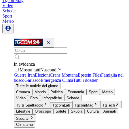
TgcomMag
Video
Schede
Sport
Meteo
In evidenza
Mostra tutti
Nascondi
Guerra Iran
Elezioni
Crans Montana
Epstein Files
Famiglia nel
bosco
Garlasco
Emergenza Clima
Tutti i dossier
Tutte le notizie del giorno
Cronaca
Mondo
Politica
Economia
Sport
Meteo
Video
Foto
Infografiche
Schede
Tv & Spettacolo
TgcomLab
TgcomMag
TgTech
Lifestyle
Oroscopo
Salute
Skuola
Cultura
Animali
Speciali
Chi siamo