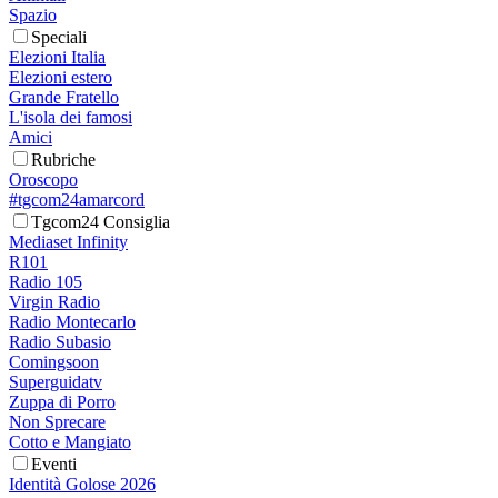
Spazio
Speciali
Elezioni Italia
Elezioni estero
Grande Fratello
L'isola dei famosi
Amici
Rubriche
Oroscopo
#tgcom24amarcord
Tgcom24 Consiglia
Mediaset Infinity
R101
Radio 105
Virgin Radio
Radio Montecarlo
Radio Subasio
Comingsoon
Superguidatv
Zuppa di Porro
Non Sprecare
Cotto e Mangiato
Eventi
Identità Golose 2026