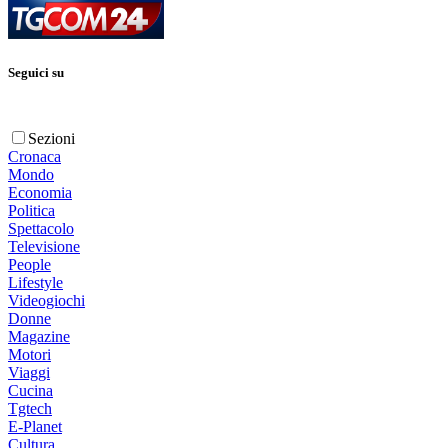
Seguici su
Sezioni
Cronaca
Mondo
Economia
Politica
Spettacolo
Televisione
People
Lifestyle
Videogiochi
Donne
Magazine
Motori
Viaggi
Cucina
Tgtech
E-Planet
Cultura