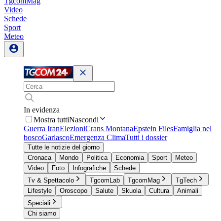
TgcomMag
Video
Schede
Sport
Meteo
In evidenza
Mostra tutti
Nascondi
Guerra Iran
Elezioni
Crans Montana
Epstein Files
Famiglia nel
bosco
Garlasco
Emergenza Clima
Tutti i dossier
Tutte le notizie del giorno
Cronaca
Mondo
Politica
Economia
Sport
Meteo
Video
Foto
Infografiche
Schede
Tv & Spettacolo
TgcomLab
TgcomMag
TgTech
Lifestyle
Oroscopo
Salute
Skuola
Cultura
Animali
Speciali
Chi siamo