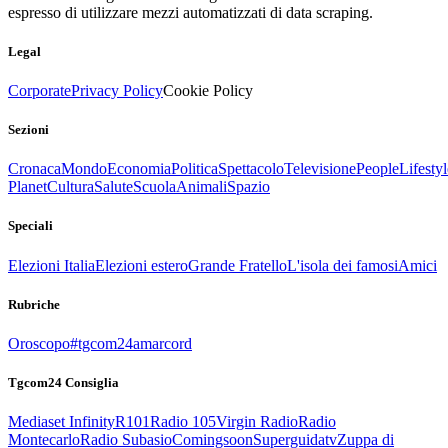
espresso di utilizzare mezzi automatizzati di data scraping.
Legal
Corporate
Privacy Policy
Cookie Policy
Sezioni
Cronaca
Mondo
Economia
Politica
Spettacolo
Televisione
People
Lifestyl
Planet
Cultura
Salute
Scuola
Animali
Spazio
Speciali
Elezioni Italia
Elezioni estero
Grande Fratello
L'isola dei famosi
Amici
Rubriche
Oroscopo
#tgcom24amarcord
Tgcom24 Consiglia
Mediaset Infinity
R101
Radio 105
Virgin Radio
Radio
Montecarlo
Radio Subasio
Comingsoon
Superguidatv
Zuppa di