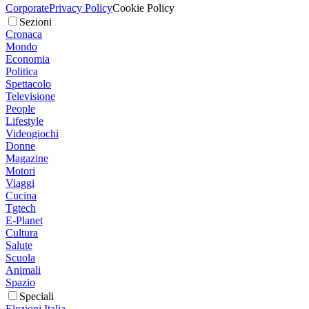
Corporate
Privacy Policy
Cookie Policy
Sezioni
Cronaca
Mondo
Economia
Politica
Spettacolo
Televisione
People
Lifestyle
Videogiochi
Donne
Magazine
Motori
Viaggi
Cucina
Tgtech
E-Planet
Cultura
Salute
Scuola
Animali
Spazio
Speciali
Elezioni Italia