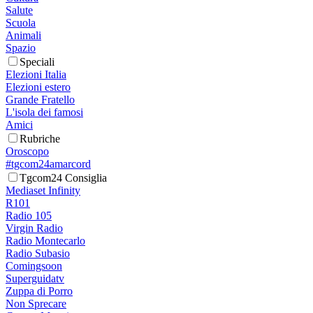
Salute
Scuola
Animali
Spazio
Speciali
Elezioni Italia
Elezioni estero
Grande Fratello
L'isola dei famosi
Amici
Rubriche
Oroscopo
#tgcom24amarcord
Tgcom24 Consiglia
Mediaset Infinity
R101
Radio 105
Virgin Radio
Radio Montecarlo
Radio Subasio
Comingsoon
Superguidatv
Zuppa di Porro
Non Sprecare