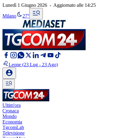
Lunedì 1 Giugno 2026
-
Aggiornato alle
14:25
Milano
27°
Leone
(23 Lug - 23 Ago)
Ultim'ora
Cronaca
Mondo
Economia
TgcomLab
Televisione