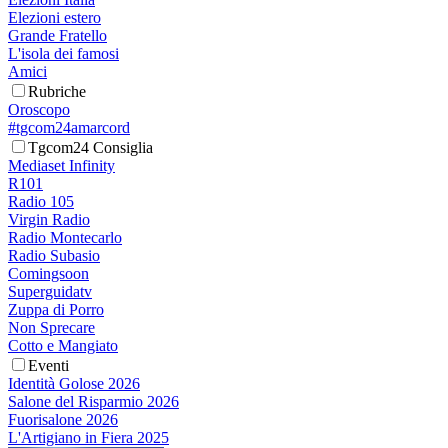
Elezioni estero
Grande Fratello
L'isola dei famosi
Amici
Rubriche
Oroscopo
#tgcom24amarcord
Tgcom24 Consiglia
Mediaset Infinity
R101
Radio 105
Virgin Radio
Radio Montecarlo
Radio Subasio
Comingsoon
Superguidatv
Zuppa di Porro
Non Sprecare
Cotto e Mangiato
Eventi
Identità Golose 2026
Salone del Risparmio 2026
Fuorisalone 2026
L'Artigiano in Fiera 2025