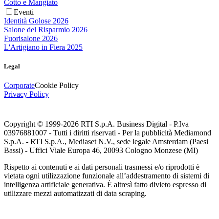
Cotto e Mangiato
Eventi
Identità Golose 2026
Salone del Risparmio 2026
Fuorisalone 2026
L'Artigiano in Fiera 2025
Legal
Corporate
Cookie Policy
Privacy Policy
Copyright © 1999-
2026
RTI S.p.A. Business Digital - P.Iva
03976881007 - Tutti i diritti riservati - Per la pubblicità Mediamond
S.p.A. - RTI S.p.A., Mediaset N.V., sede legale Amsterdam (Paesi
Bassi) - Uffici Viale Europa 46, 20093 Cologno Monzese (MI)
Rispetto ai contenuti e ai dati personali trasmessi e/o riprodotti è
vietata ogni utilizzazione funzionale all’addestramento di sistemi di
intelligenza artificiale generativa. È altresì fatto divieto espresso di
utilizzare mezzi automatizzati di data scraping.