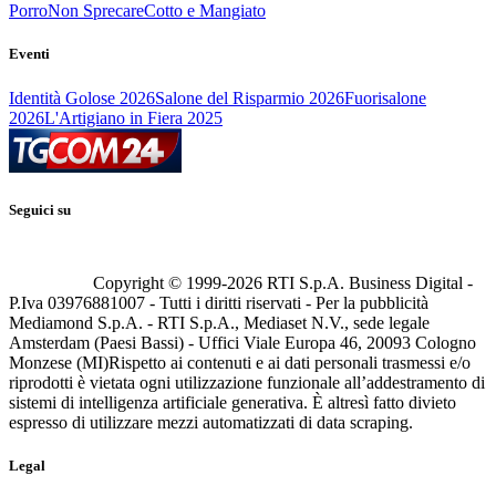
Porro
Non Sprecare
Cotto e Mangiato
Eventi
Identità Golose 2026
Salone del Risparmio 2026
Fuorisalone
2026
L'Artigiano in Fiera 2025
Seguici su
Copyright © 1999-
2026
RTI S.p.A. Business Digital -
P.Iva 03976881007 - Tutti i diritti riservati - Per la pubblicità
Mediamond S.p.A. - RTI S.p.A., Mediaset N.V., sede legale
Amsterdam (Paesi Bassi) - Uffici Viale Europa 46, 20093 Cologno
Monzese (MI)
Rispetto ai contenuti e ai dati personali trasmessi e/o
riprodotti è vietata ogni utilizzazione funzionale all’addestramento di
sistemi di intelligenza artificiale generativa. È altresì fatto divieto
espresso di utilizzare mezzi automatizzati di data scraping.
Legal