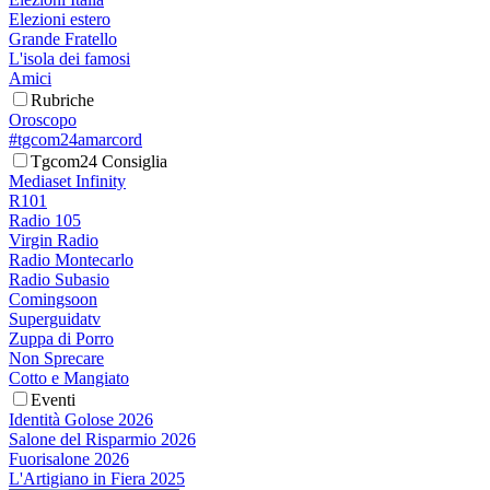
Elezioni estero
Grande Fratello
L'isola dei famosi
Amici
Rubriche
Oroscopo
#tgcom24amarcord
Tgcom24 Consiglia
Mediaset Infinity
R101
Radio 105
Virgin Radio
Radio Montecarlo
Radio Subasio
Comingsoon
Superguidatv
Zuppa di Porro
Non Sprecare
Cotto e Mangiato
Eventi
Identità Golose 2026
Salone del Risparmio 2026
Fuorisalone 2026
L'Artigiano in Fiera 2025