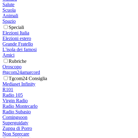
Salute
Scuola
Animali
Spazio
Speciali
Elezioni Italia
Elezioni estero
Grande Fratello
L'isola dei famosi
Amici
Rubriche
Oroscopo
#tgcom24amarcord
Tgcom24 Consiglia
Mediaset Infinity
R101
Radio 105
Virgin Radio
Radio Montecarlo
Radio Subasio
Comingsoon
Superguidatv
Zuppa di Porro
Non Sprecare