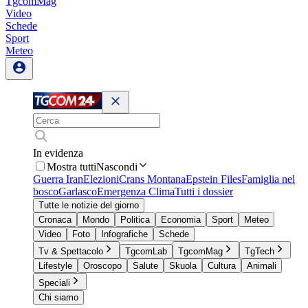
TgcomMag
Video
Schede
Sport
Meteo
In evidenza
Mostra tutti
Nascondi
Guerra Iran
Elezioni
Crans Montana
Epstein Files
Famiglia nel
bosco
Garlasco
Emergenza Clima
Tutti i dossier
Tutte le notizie del giorno
Cronaca
Mondo
Politica
Economia
Sport
Meteo
Video
Foto
Infografiche
Schede
Tv & Spettacolo
TgcomLab
TgcomMag
TgTech
Lifestyle
Oroscopo
Salute
Skuola
Cultura
Animali
Speciali
Chi siamo