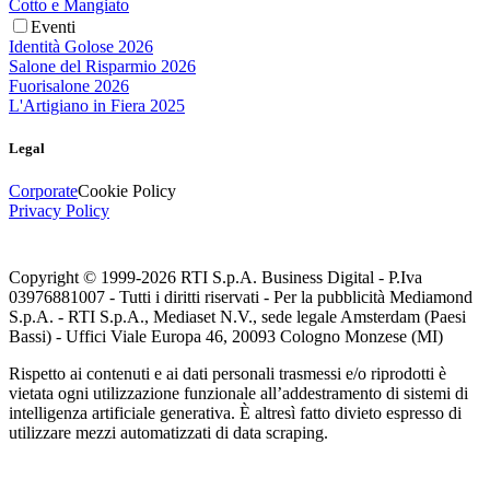
Cotto e Mangiato
Eventi
Identità Golose 2026
Salone del Risparmio 2026
Fuorisalone 2026
L'Artigiano in Fiera 2025
Legal
Corporate
Cookie Policy
Privacy Policy
Copyright © 1999-
2026
RTI S.p.A. Business Digital - P.Iva
03976881007 - Tutti i diritti riservati - Per la pubblicità Mediamond
S.p.A. - RTI S.p.A., Mediaset N.V., sede legale Amsterdam (Paesi
Bassi) - Uffici Viale Europa 46, 20093 Cologno Monzese (MI)
Rispetto ai contenuti e ai dati personali trasmessi e/o riprodotti è
vietata ogni utilizzazione funzionale all’addestramento di sistemi di
intelligenza artificiale generativa. È altresì fatto divieto espresso di
utilizzare mezzi automatizzati di data scraping.