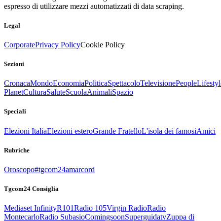
espresso di utilizzare mezzi automatizzati di data scraping.
Legal
Corporate
Privacy Policy
Cookie Policy
Sezioni
Cronaca
Mondo
Economia
Politica
Spettacolo
Televisione
People
Lifestyl
Planet
Cultura
Salute
Scuola
Animali
Spazio
Speciali
Elezioni Italia
Elezioni estero
Grande Fratello
L'isola dei famosi
Amici
Rubriche
Oroscopo
#tgcom24amarcord
Tgcom24 Consiglia
Mediaset Infinity
R101
Radio 105
Virgin Radio
Radio
Montecarlo
Radio Subasio
Comingsoon
Superguidatv
Zuppa di