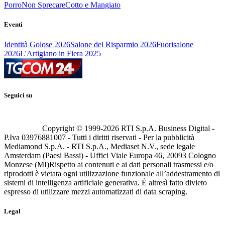
Porro
Non Sprecare
Cotto e Mangiato
Eventi
Identità Golose 2026
Salone del Risparmio 2026
Fuorisalone
2026
L'Artigiano in Fiera 2025
Seguici su
Copyright © 1999-
2026
RTI S.p.A. Business Digital -
P.Iva 03976881007 - Tutti i diritti riservati - Per la pubblicità
Mediamond S.p.A. - RTI S.p.A., Mediaset N.V., sede legale
Amsterdam (Paesi Bassi) - Uffici Viale Europa 46, 20093 Cologno
Monzese (MI)
Rispetto ai contenuti e ai dati personali trasmessi e/o
riprodotti è vietata ogni utilizzazione funzionale all’addestramento di
sistemi di intelligenza artificiale generativa. È altresì fatto divieto
espresso di utilizzare mezzi automatizzati di data scraping.
Legal