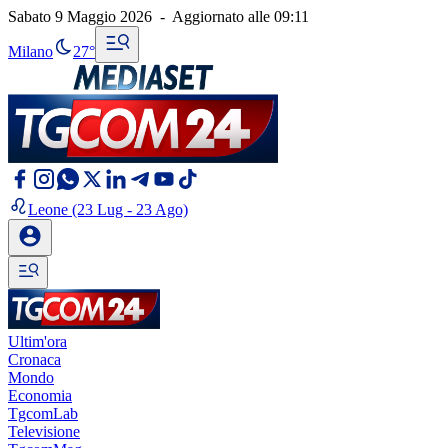
Sabato 9 Maggio 2026
-
Aggiornato alle
09:11
Milano
27°
Leone
(23 Lug - 23 Ago)
Ultim'ora
Cronaca
Mondo
Economia
TgcomLab
Televisione