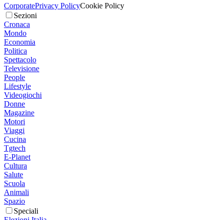
Corporate
Privacy Policy
Cookie Policy
Sezioni
Cronaca
Mondo
Economia
Politica
Spettacolo
Televisione
People
Lifestyle
Videogiochi
Donne
Magazine
Motori
Viaggi
Cucina
Tgtech
E-Planet
Cultura
Salute
Scuola
Animali
Spazio
Speciali
Elezioni Italia