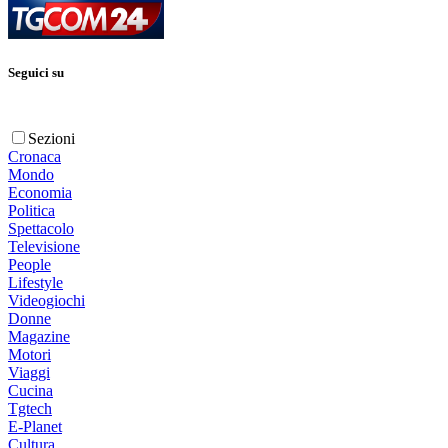
Seguici su
Sezioni
Cronaca
Mondo
Economia
Politica
Spettacolo
Televisione
People
Lifestyle
Videogiochi
Donne
Magazine
Motori
Viaggi
Cucina
Tgtech
E-Planet
Cultura