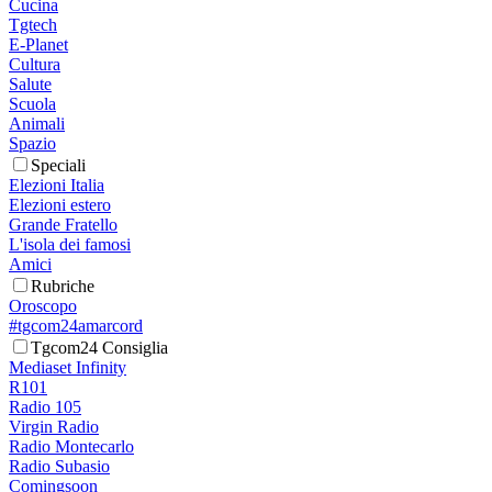
Cucina
Tgtech
E-Planet
Cultura
Salute
Scuola
Animali
Spazio
Speciali
Elezioni Italia
Elezioni estero
Grande Fratello
L'isola dei famosi
Amici
Rubriche
Oroscopo
#tgcom24amarcord
Tgcom24 Consiglia
Mediaset Infinity
R101
Radio 105
Virgin Radio
Radio Montecarlo
Radio Subasio
Comingsoon