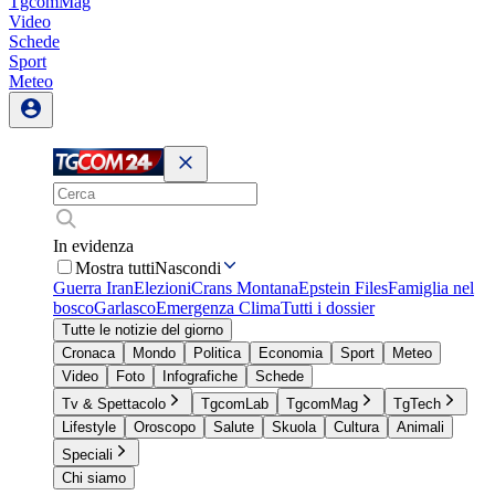
TgcomMag
Video
Schede
Sport
Meteo
In evidenza
Mostra tutti
Nascondi
Guerra Iran
Elezioni
Crans Montana
Epstein Files
Famiglia nel
bosco
Garlasco
Emergenza Clima
Tutti i dossier
Tutte le notizie del giorno
Cronaca
Mondo
Politica
Economia
Sport
Meteo
Video
Foto
Infografiche
Schede
Tv & Spettacolo
TgcomLab
TgcomMag
TgTech
Lifestyle
Oroscopo
Salute
Skuola
Cultura
Animali
Speciali
Chi siamo