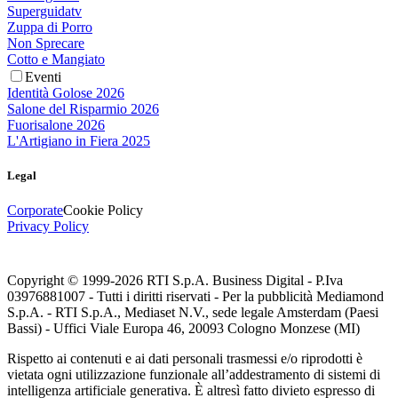
Superguidatv
Zuppa di Porro
Non Sprecare
Cotto e Mangiato
Eventi
Identità Golose 2026
Salone del Risparmio 2026
Fuorisalone 2026
L'Artigiano in Fiera 2025
Legal
Corporate
Cookie Policy
Privacy Policy
Copyright © 1999-
2026
RTI S.p.A. Business Digital - P.Iva
03976881007 - Tutti i diritti riservati - Per la pubblicità Mediamond
S.p.A. - RTI S.p.A., Mediaset N.V., sede legale Amsterdam (Paesi
Bassi) - Uffici Viale Europa 46, 20093 Cologno Monzese (MI)
Rispetto ai contenuti e ai dati personali trasmessi e/o riprodotti è
vietata ogni utilizzazione funzionale all’addestramento di sistemi di
intelligenza artificiale generativa. È altresì fatto divieto espresso di