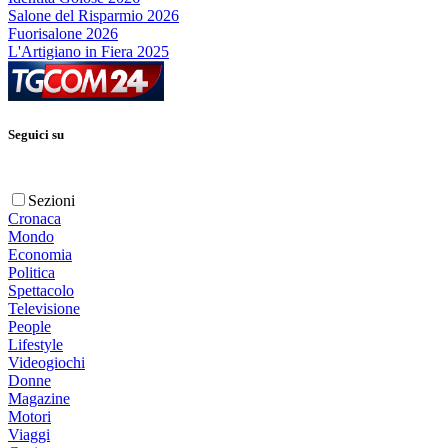
Salone del Risparmio 2026
Fuorisalone 2026
L'Artigiano in Fiera 2025
Seguici su
Sezioni
Cronaca
Mondo
Economia
Politica
Spettacolo
Televisione
People
Lifestyle
Videogiochi
Donne
Magazine
Motori
Viaggi