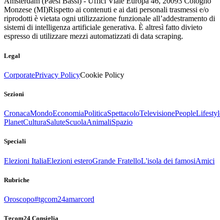
Amsterdam (Paesi Bassi) - Uffici Viale Europa 46, 20093 Cologno
Monzese (MI)
Rispetto ai contenuti e ai dati personali trasmessi e/o
riprodotti è vietata ogni utilizzazione funzionale all’addestramento di
sistemi di intelligenza artificiale generativa. È altresì fatto divieto
espresso di utilizzare mezzi automatizzati di data scraping.
Legal
Corporate
Privacy Policy
Cookie Policy
Sezioni
Cronaca
Mondo
Economia
Politica
Spettacolo
Televisione
People
Lifestyl
Planet
Cultura
Salute
Scuola
Animali
Spazio
Speciali
Elezioni Italia
Elezioni estero
Grande Fratello
L'isola dei famosi
Amici
Rubriche
Oroscopo
#tgcom24amarcord
Tgcom24 Consiglia