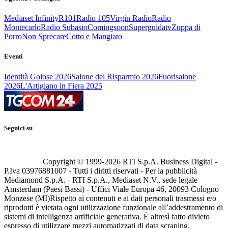
Mediaset Infinity
R101
Radio 105
Virgin Radio
Radio
Montecarlo
Radio Subasio
Comingsoon
Superguidatv
Zuppa di
Porro
Non Sprecare
Cotto e Mangiato
Eventi
Identità Golose 2026
Salone del Risparmio 2026
Fuorisalone
2026
L'Artigiano in Fiera 2025
Seguici su
Copyright © 1999-
2026
RTI S.p.A. Business Digital -
P.Iva 03976881007 - Tutti i diritti riservati - Per la pubblicità
Mediamond S.p.A. - RTI S.p.A., Mediaset N.V., sede legale
Amsterdam (Paesi Bassi) - Uffici Viale Europa 46, 20093 Cologno
Monzese (MI)
Rispetto ai contenuti e ai dati personali trasmessi e/o
riprodotti è vietata ogni utilizzazione funzionale all’addestramento di
sistemi di intelligenza artificiale generativa. È altresì fatto divieto
espresso di utilizzare mezzi automatizzati di data scraping.