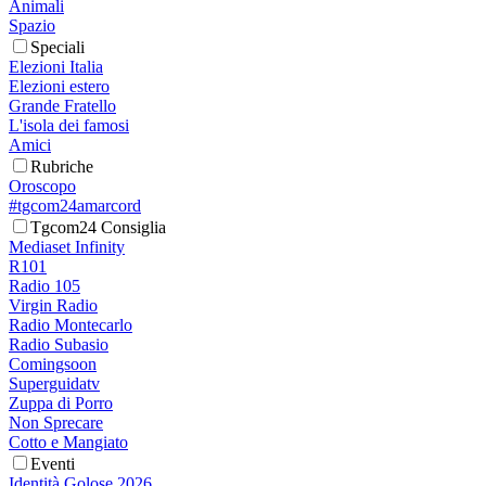
Animali
Spazio
Speciali
Elezioni Italia
Elezioni estero
Grande Fratello
L'isola dei famosi
Amici
Rubriche
Oroscopo
#tgcom24amarcord
Tgcom24 Consiglia
Mediaset Infinity
R101
Radio 105
Virgin Radio
Radio Montecarlo
Radio Subasio
Comingsoon
Superguidatv
Zuppa di Porro
Non Sprecare
Cotto e Mangiato
Eventi
Identità Golose 2026