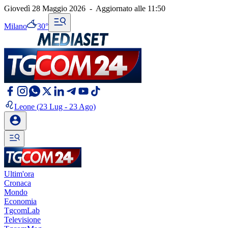
Giovedì 28 Maggio 2026
-
Aggiornato alle
11:50
Milano
30°
Leone
(23 Lug - 23 Ago)
Ultim'ora
Cronaca
Mondo
Economia
TgcomLab
Televisione