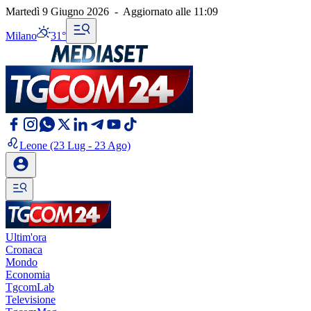
Martedì 9 Giugno 2026
-
Aggiornato alle
11:09
Milano
31°
Leone
(23 Lug - 23 Ago)
Ultim'ora
Cronaca
Mondo
Economia
TgcomLab
Televisione