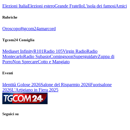
Elezioni Italia
Elezioni estero
Grande Fratello
L'isola dei famosi
Amici
Rubriche
Oroscopo
#tgcom24amarcord
Tgcom24 Consiglia
Mediaset Infinity
R101
Radio 105
Virgin Radio
Radio
Montecarlo
Radio Subasio
Comingsoon
Superguidatv
Zuppa di
Porro
Non Sprecare
Cotto e Mangiato
Eventi
Identità Golose 2026
Salone del Risparmio 2026
Fuorisalone
2026
L'Artigiano in Fiera 2025
Seguici su