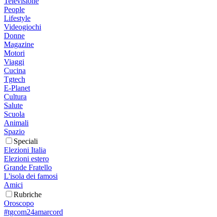
Televisione
People
Lifestyle
Videogiochi
Donne
Magazine
Motori
Viaggi
Cucina
Tgtech
E-Planet
Cultura
Salute
Scuola
Animali
Spazio
Speciali
Elezioni Italia
Elezioni estero
Grande Fratello
L'isola dei famosi
Amici
Rubriche
Oroscopo
#tgcom24amarcord