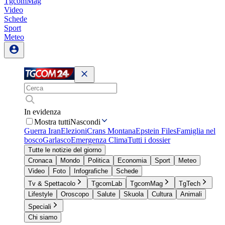
TgcomMag
Video
Schede
Sport
Meteo
In evidenza
Mostra tutti
Nascondi
Guerra Iran
Elezioni
Crans Montana
Epstein Files
Famiglia nel
bosco
Garlasco
Emergenza Clima
Tutti i dossier
Tutte le notizie del giorno
Cronaca
Mondo
Politica
Economia
Sport
Meteo
Video
Foto
Infografiche
Schede
Tv & Spettacolo
TgcomLab
TgcomMag
TgTech
Lifestyle
Oroscopo
Salute
Skuola
Cultura
Animali
Speciali
Chi siamo