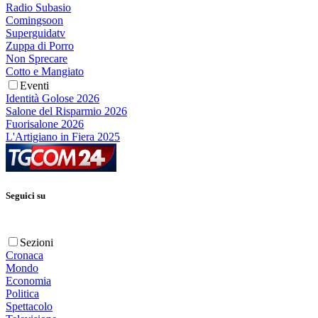
Radio Subasio
Comingsoon
Superguidatv
Zuppa di Porro
Non Sprecare
Cotto e Mangiato
Eventi
Identità Golose 2026
Salone del Risparmio 2026
Fuorisalone 2026
L'Artigiano in Fiera 2025
Seguici su
Sezioni
Cronaca
Mondo
Economia
Politica
Spettacolo