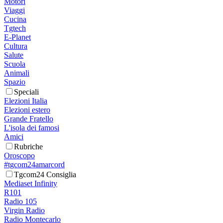
Motori
Viaggi
Cucina
Tgtech
E-Planet
Cultura
Salute
Scuola
Animali
Spazio
Speciali
Elezioni Italia
Elezioni estero
Grande Fratello
L'isola dei famosi
Amici
Rubriche
Oroscopo
#tgcom24amarcord
Tgcom24 Consiglia
Mediaset Infinity
R101
Radio 105
Virgin Radio
Radio Montecarlo