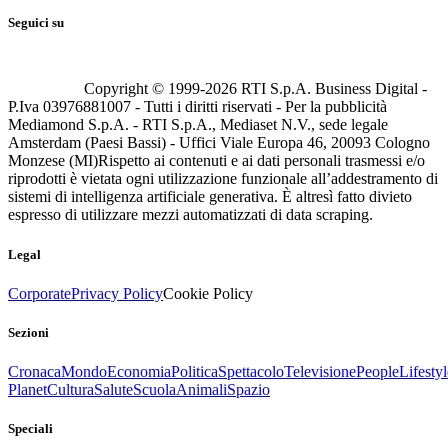
Seguici su
Copyright © 1999-
2026
RTI S.p.A. Business Digital -
P.Iva 03976881007 - Tutti i diritti riservati - Per la pubblicità
Mediamond S.p.A. - RTI S.p.A., Mediaset N.V., sede legale
Amsterdam (Paesi Bassi) - Uffici Viale Europa 46, 20093 Cologno
Monzese (MI)
Rispetto ai contenuti e ai dati personali trasmessi e/o
riprodotti è vietata ogni utilizzazione funzionale all’addestramento di
sistemi di intelligenza artificiale generativa. È altresì fatto divieto
espresso di utilizzare mezzi automatizzati di data scraping.
Legal
Corporate
Privacy Policy
Cookie Policy
Sezioni
Cronaca
Mondo
Economia
Politica
Spettacolo
Televisione
People
Lifestyl
Planet
Cultura
Salute
Scuola
Animali
Spazio
Speciali