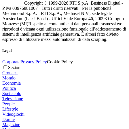
Copyright © 1999-
2026
RTI S.p.A. Business Digital -
P.Iva 03976881007 - Tutti i diritti riservati - Per la pubblicità
Mediamond S.p.A. - RTI S.p.A., Mediaset N.V., sede legale
Amsterdam (Paesi Bassi) - Uffici Viale Europa 46, 20093 Cologno
Monzese (MI)
Rispetto ai contenuti e ai dati personali trasmessi e/o
riprodotti è vietata ogni utilizzazione funzionale all’addestramento di
sistemi di intelligenza artificiale generativa. È altresì fatto divieto
espresso di utilizzare mezzi automatizzati di data scraping.
Legal
Corporate
Privacy Policy
Cookie Policy
Sezioni
Cronaca
Mondo
Economia
Politica
Spettacolo
Televisione
People
Lifestyle
Videogiochi
Donne
Magazine