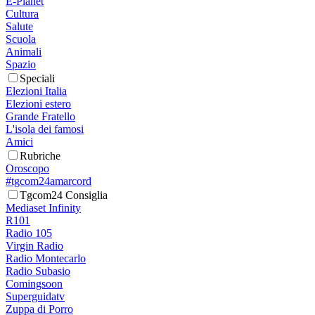
E-Planet
Cultura
Salute
Scuola
Animali
Spazio
Speciali
Elezioni Italia
Elezioni estero
Grande Fratello
L'isola dei famosi
Amici
Rubriche
Oroscopo
#tgcom24amarcord
Tgcom24 Consiglia
Mediaset Infinity
R101
Radio 105
Virgin Radio
Radio Montecarlo
Radio Subasio
Comingsoon
Superguidatv
Zuppa di Porro