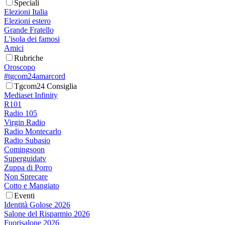
Speciali
Elezioni Italia
Elezioni estero
Grande Fratello
L'isola dei famosi
Amici
Rubriche
Oroscopo
#tgcom24amarcord
Tgcom24 Consiglia
Mediaset Infinity
R101
Radio 105
Virgin Radio
Radio Montecarlo
Radio Subasio
Comingsoon
Superguidatv
Zuppa di Porro
Non Sprecare
Cotto e Mangiato
Eventi
Identità Golose 2026
Salone del Risparmio 2026
Fuorisalone 2026