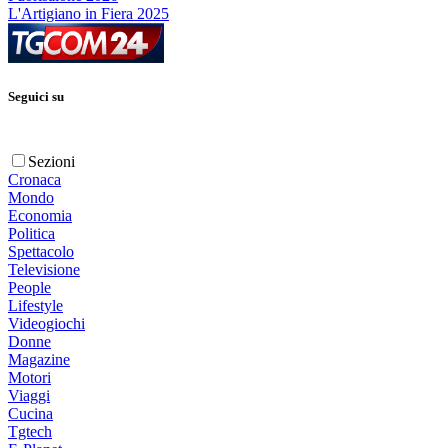
L'Artigiano in Fiera 2025
Seguici su
Sezioni
Cronaca
Mondo
Economia
Politica
Spettacolo
Televisione
People
Lifestyle
Videogiochi
Donne
Magazine
Motori
Viaggi
Cucina
Tgtech