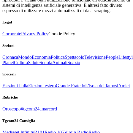
sistemi di intelligenza artificiale generativa. È altresì fatto divieto
espresso di utilizzare mezzi automatizzati di data scraping.
Legal
Corporate
Privacy Policy
Cookie Policy
Sezioni
Cronaca
Mondo
Economia
Politica
Spettacolo
Televisione
People
Lifestyl
Planet
Cultura
Salute
Scuola
Animali
Spazio
Speciali
Elezioni Italia
Elezioni estero
Grande Fratello
L'isola dei famosi
Amici
Rubriche
Oroscopo
#tgcom24amarcord
Tgcom24 Consiglia
Mediaset Infinity
R101
Radio 105
Virgin Radio
Radio