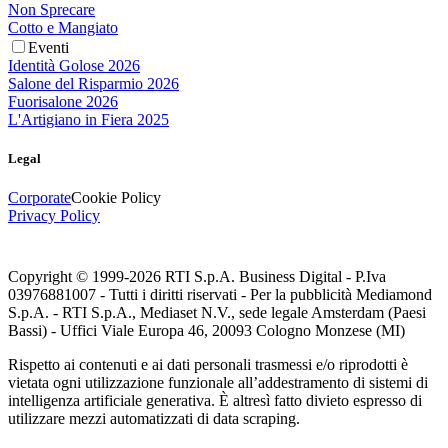
Non Sprecare
Cotto e Mangiato
Eventi
Identità Golose 2026
Salone del Risparmio 2026
Fuorisalone 2026
L'Artigiano in Fiera 2025
Legal
Corporate
Cookie Policy
Privacy Policy
Copyright © 1999-
2026
RTI S.p.A. Business Digital - P.Iva
03976881007 - Tutti i diritti riservati - Per la pubblicità Mediamond
S.p.A. - RTI S.p.A., Mediaset N.V., sede legale Amsterdam (Paesi
Bassi) - Uffici Viale Europa 46, 20093 Cologno Monzese (MI)
Rispetto ai contenuti e ai dati personali trasmessi e/o riprodotti è
vietata ogni utilizzazione funzionale all’addestramento di sistemi di
intelligenza artificiale generativa. È altresì fatto divieto espresso di
utilizzare mezzi automatizzati di data scraping.