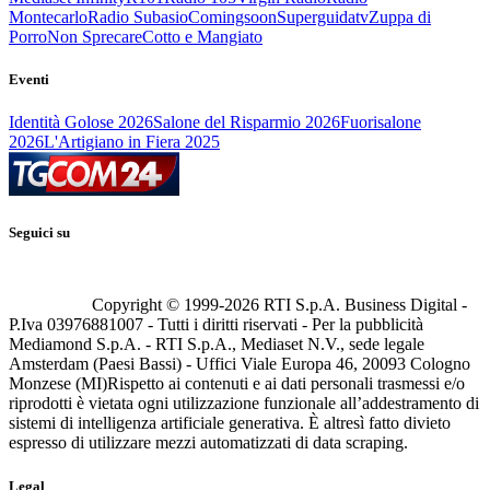
Montecarlo
Radio Subasio
Comingsoon
Superguidatv
Zuppa di
Porro
Non Sprecare
Cotto e Mangiato
Eventi
Identità Golose 2026
Salone del Risparmio 2026
Fuorisalone
2026
L'Artigiano in Fiera 2025
Seguici su
Copyright © 1999-
2026
RTI S.p.A. Business Digital -
P.Iva 03976881007 - Tutti i diritti riservati - Per la pubblicità
Mediamond S.p.A. - RTI S.p.A., Mediaset N.V., sede legale
Amsterdam (Paesi Bassi) - Uffici Viale Europa 46, 20093 Cologno
Monzese (MI)
Rispetto ai contenuti e ai dati personali trasmessi e/o
riprodotti è vietata ogni utilizzazione funzionale all’addestramento di
sistemi di intelligenza artificiale generativa. È altresì fatto divieto
espresso di utilizzare mezzi automatizzati di data scraping.
Legal