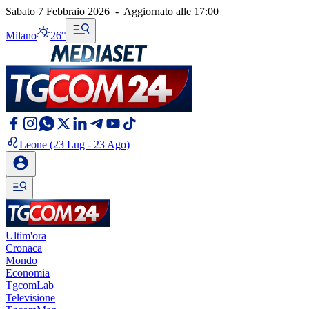
Sabato 7 Febbraio 2026
-
Aggiornato alle
17:00
Milano
26°
Leone
(23 Lug - 23 Ago)
Ultim'ora
Cronaca
Mondo
Economia
TgcomLab
Televisione