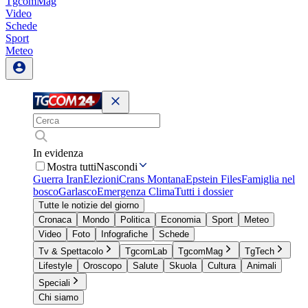
TgcomMag
Video
Schede
Sport
Meteo
In evidenza
Mostra tutti
Nascondi
Guerra Iran
Elezioni
Crans Montana
Epstein Files
Famiglia nel
bosco
Garlasco
Emergenza Clima
Tutti i dossier
Tutte le notizie del giorno
Cronaca
Mondo
Politica
Economia
Sport
Meteo
Video
Foto
Infografiche
Schede
Tv & Spettacolo
TgcomLab
TgcomMag
TgTech
Lifestyle
Oroscopo
Salute
Skuola
Cultura
Animali
Speciali
Chi siamo