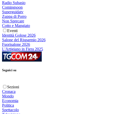
Radio Subasio
Comingsoon
Superguidatv
Zuppa di Porro
Non Sprecare
Cotto e Mangiato
Eventi
Identità Golose 2026
Salone del Risparmio 2026
Fuorisalone 2026
L'Artigiano in Fiera 2025
Seguici su
Sezioni
Cronaca
Mondo
Economia
Politica
Spettacolo