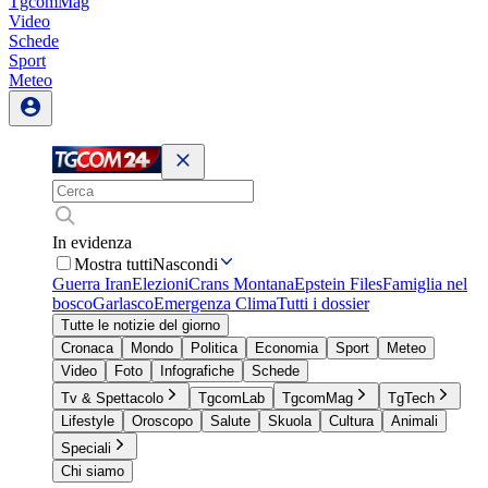
TgcomMag
Video
Schede
Sport
Meteo
In evidenza
Mostra tutti
Nascondi
Guerra Iran
Elezioni
Crans Montana
Epstein Files
Famiglia nel
bosco
Garlasco
Emergenza Clima
Tutti i dossier
Tutte le notizie del giorno
Cronaca
Mondo
Politica
Economia
Sport
Meteo
Video
Foto
Infografiche
Schede
Tv & Spettacolo
TgcomLab
TgcomMag
TgTech
Lifestyle
Oroscopo
Salute
Skuola
Cultura
Animali
Speciali
Chi siamo