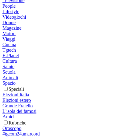
Televisione
People
Lifestyle
Videogiochi
Donne
Magazine
Motori
Viaggi
Cucina
Tgtech
E-Planet
Cultura
Salute
Scuola
Animali
Spazio
Speciali
Elezioni Italia
Elezioni estero
Grande Fratello
L'isola dei famosi
Amici
Rubriche
Oroscopo
#tgcom24amarcord