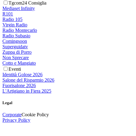
Tgcom24 Consiglia
Mediaset Infinity
R101
Radio 105
Virgin Radio
Radio Montecarlo
Radio Subasio
Comingsoon
Superguidatv
Zuppa di Porro
Non Sprecare
Cotto e Mangiato
Eventi
Identità Golose 2026
Salone del Risparmio 2026
Fuorisalone 2026
L'Artigiano in Fiera 2025
Legal
Corporate
Cookie Policy
Privacy Policy