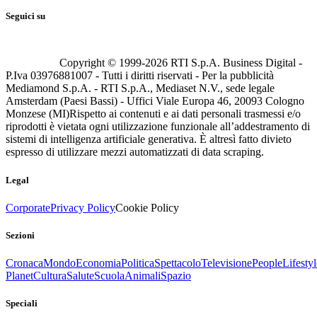
Seguici su
Copyright © 1999-
2026
RTI S.p.A. Business Digital -
P.Iva 03976881007 - Tutti i diritti riservati - Per la pubblicità
Mediamond S.p.A. - RTI S.p.A., Mediaset N.V., sede legale
Amsterdam (Paesi Bassi) - Uffici Viale Europa 46, 20093 Cologno
Monzese (MI)
Rispetto ai contenuti e ai dati personali trasmessi e/o
riprodotti è vietata ogni utilizzazione funzionale all’addestramento di
sistemi di intelligenza artificiale generativa. È altresì fatto divieto
espresso di utilizzare mezzi automatizzati di data scraping.
Legal
Corporate
Privacy Policy
Cookie Policy
Sezioni
Cronaca
Mondo
Economia
Politica
Spettacolo
Televisione
People
Lifestyl
Planet
Cultura
Salute
Scuola
Animali
Spazio
Speciali