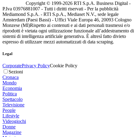
Copyright © 1999-
2026
RTI S.p.A. Business Digital -
P.Iva 03976881007 - Tutti i diritti riservati - Per la pubblicità
Mediamond S.p.A. - RTI S.p.A., Mediaset N.V., sede legale
Amsterdam (Paesi Bassi) - Uffici Viale Europa 46, 20093 Cologno
Monzese (MI)
Rispetto ai contenuti e ai dati personali trasmessi e/o
riprodotti è vietata ogni utilizzazione funzionale all’addestramento di
sistemi di intelligenza artificiale generativa. È altresì fatto divieto
espresso di utilizzare mezzi automatizzati di data scraping.
Legal
Corporate
Privacy Policy
Cookie Policy
Sezioni
Cronaca
Mondo
Economia
Politica
Spettacolo
Televisione
People
Lifestyle
Videogiochi
Donne
Magazine