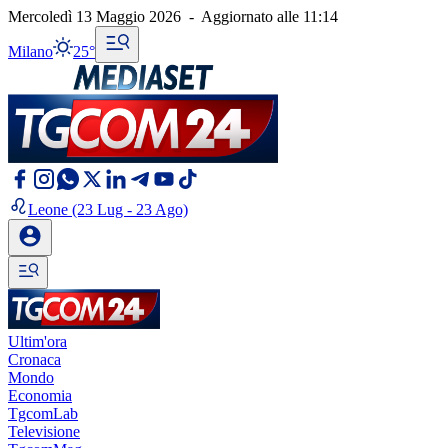
Mercoledì 13 Maggio 2026
-
Aggiornato alle
11:14
Milano
25°
Leone
(23 Lug - 23 Ago)
Ultim'ora
Cronaca
Mondo
Economia
TgcomLab
Televisione