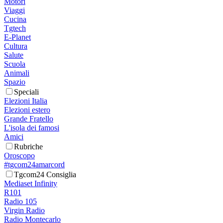
Motori
Viaggi
Cucina
Tgtech
E-Planet
Cultura
Salute
Scuola
Animali
Spazio
Speciali
Elezioni Italia
Elezioni estero
Grande Fratello
L'isola dei famosi
Amici
Rubriche
Oroscopo
#tgcom24amarcord
Tgcom24 Consiglia
Mediaset Infinity
R101
Radio 105
Virgin Radio
Radio Montecarlo