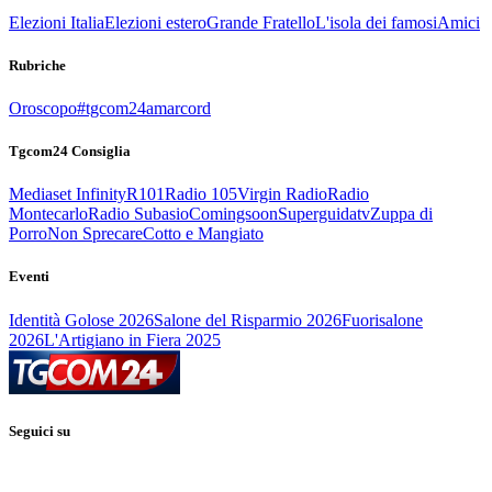
Elezioni Italia
Elezioni estero
Grande Fratello
L'isola dei famosi
Amici
Rubriche
Oroscopo
#tgcom24amarcord
Tgcom24 Consiglia
Mediaset Infinity
R101
Radio 105
Virgin Radio
Radio
Montecarlo
Radio Subasio
Comingsoon
Superguidatv
Zuppa di
Porro
Non Sprecare
Cotto e Mangiato
Eventi
Identità Golose 2026
Salone del Risparmio 2026
Fuorisalone
2026
L'Artigiano in Fiera 2025
Seguici su