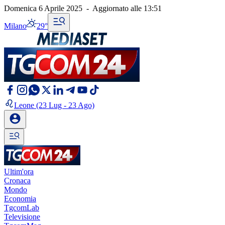
Domenica 6 Aprile 2025
-
Aggiornato alle
13:51
Milano
29°
Leone
(23 Lug - 23 Ago)
Ultim'ora
Cronaca
Mondo
Economia
TgcomLab
Televisione