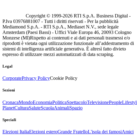
Copyright © 1999-
2026
RTI S.p.A. Business Digital -
P.Iva 03976881007 - Tutti i diritti riservati - Per la pubblicità
Mediamond S.p.A. - RTI S.p.A., Mediaset N.V., sede legale
Amsterdam (Paesi Bassi) - Uffici Viale Europa 46, 20093 Cologno
Monzese (MI)
Rispetto ai contenuti e ai dati personali trasmessi e/o
riprodotti è vietata ogni utilizzazione funzionale all’addestramento di
sistemi di intelligenza artificiale generativa. È altresì fatto divieto
espresso di utilizzare mezzi automatizzati di data scraping.
Legal
Corporate
Privacy Policy
Cookie Policy
Sezioni
Cronaca
Mondo
Economia
Politica
Spettacolo
Televisione
People
Lifestyl
Planet
Cultura
Salute
Scuola
Animali
Spazio
Speciali
Elezioni Italia
Elezioni estero
Grande Fratello
L'isola dei famosi
Amici