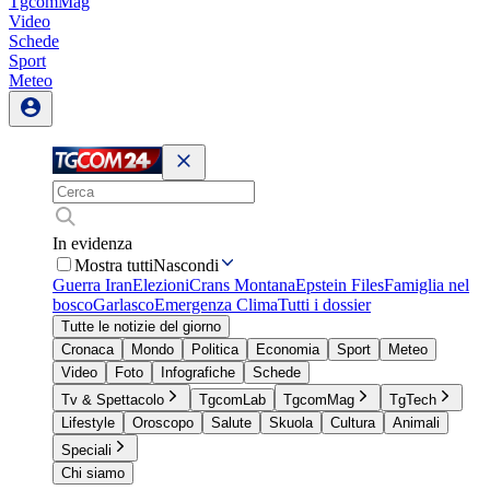
TgcomMag
Video
Schede
Sport
Meteo
In evidenza
Mostra tutti
Nascondi
Guerra Iran
Elezioni
Crans Montana
Epstein Files
Famiglia nel
bosco
Garlasco
Emergenza Clima
Tutti i dossier
Tutte le notizie del giorno
Cronaca
Mondo
Politica
Economia
Sport
Meteo
Video
Foto
Infografiche
Schede
Tv & Spettacolo
TgcomLab
TgcomMag
TgTech
Lifestyle
Oroscopo
Salute
Skuola
Cultura
Animali
Speciali
Chi siamo