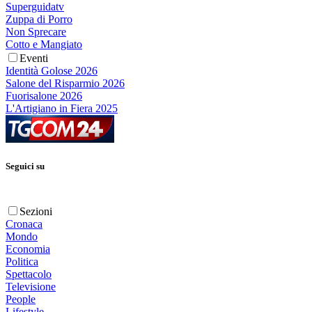
Superguidatv
Zuppa di Porro
Non Sprecare
Cotto e Mangiato
Eventi
Identità Golose 2026
Salone del Risparmio 2026
Fuorisalone 2026
L'Artigiano in Fiera 2025
Seguici su
Sezioni
Cronaca
Mondo
Economia
Politica
Spettacolo
Televisione
People
Lifestyle