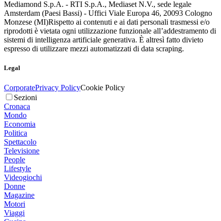
Mediamond S.p.A. - RTI S.p.A., Mediaset N.V., sede legale
Amsterdam (Paesi Bassi) - Uffici Viale Europa 46, 20093 Cologno
Monzese (MI)
Rispetto ai contenuti e ai dati personali trasmessi e/o
riprodotti è vietata ogni utilizzazione funzionale all’addestramento di
sistemi di intelligenza artificiale generativa. È altresì fatto divieto
espresso di utilizzare mezzi automatizzati di data scraping.
Legal
Corporate
Privacy Policy
Cookie Policy
Sezioni
Cronaca
Mondo
Economia
Politica
Spettacolo
Televisione
People
Lifestyle
Videogiochi
Donne
Magazine
Motori
Viaggi