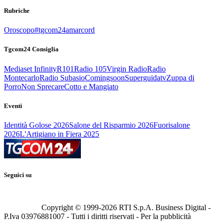
Rubriche
Oroscopo
#tgcom24amarcord
Tgcom24 Consiglia
Mediaset Infinity
R101
Radio 105
Virgin Radio
Radio
Montecarlo
Radio Subasio
Comingsoon
Superguidatv
Zuppa di
Porro
Non Sprecare
Cotto e Mangiato
Eventi
Identità Golose 2026
Salone del Risparmio 2026
Fuorisalone
2026
L'Artigiano in Fiera 2025
Seguici su
Copyright © 1999-
2026
RTI S.p.A. Business Digital -
P.Iva 03976881007 - Tutti i diritti riservati - Per la pubblicità