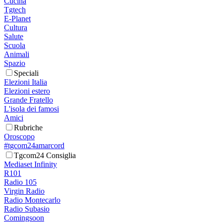
Cucina
Tgtech
E-Planet
Cultura
Salute
Scuola
Animali
Spazio
Speciali
Elezioni Italia
Elezioni estero
Grande Fratello
L'isola dei famosi
Amici
Rubriche
Oroscopo
#tgcom24amarcord
Tgcom24 Consiglia
Mediaset Infinity
R101
Radio 105
Virgin Radio
Radio Montecarlo
Radio Subasio
Comingsoon