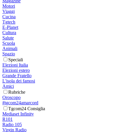
Magazine
Motori
Viaggi
Cucina
Tgtech
E-Planet
Cultura
Salute
Scuola
Animali
Spazio
Speciali
Elezioni Italia
Elezioni estero
Grande Fratello
L'isola dei famosi
Amici
Rubriche
Oroscopo
#tgcom24amarcord
Tgcom24 Consiglia
Mediaset Infinity
R101
Radio 105
Virgin Radio