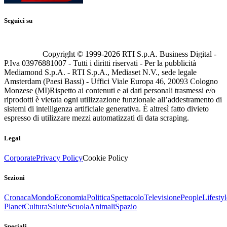
Seguici su
Copyright © 1999-
2026
RTI S.p.A. Business Digital -
P.Iva 03976881007 - Tutti i diritti riservati - Per la pubblicità
Mediamond S.p.A. - RTI S.p.A., Mediaset N.V., sede legale
Amsterdam (Paesi Bassi) - Uffici Viale Europa 46, 20093 Cologno
Monzese (MI)
Rispetto ai contenuti e ai dati personali trasmessi e/o
riprodotti è vietata ogni utilizzazione funzionale all’addestramento di
sistemi di intelligenza artificiale generativa. È altresì fatto divieto
espresso di utilizzare mezzi automatizzati di data scraping.
Legal
Corporate
Privacy Policy
Cookie Policy
Sezioni
Cronaca
Mondo
Economia
Politica
Spettacolo
Televisione
People
Lifestyl
Planet
Cultura
Salute
Scuola
Animali
Spazio
Speciali