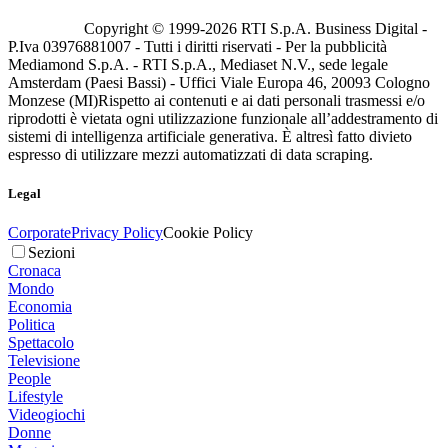
Copyright © 1999-
2026
RTI S.p.A. Business Digital -
P.Iva 03976881007 - Tutti i diritti riservati - Per la pubblicità
Mediamond S.p.A. - RTI S.p.A., Mediaset N.V., sede legale
Amsterdam (Paesi Bassi) - Uffici Viale Europa 46, 20093 Cologno
Monzese (MI)
Rispetto ai contenuti e ai dati personali trasmessi e/o
riprodotti è vietata ogni utilizzazione funzionale all’addestramento di
sistemi di intelligenza artificiale generativa. È altresì fatto divieto
espresso di utilizzare mezzi automatizzati di data scraping.
Legal
Corporate
Privacy Policy
Cookie Policy
Sezioni
Cronaca
Mondo
Economia
Politica
Spettacolo
Televisione
People
Lifestyle
Videogiochi
Donne