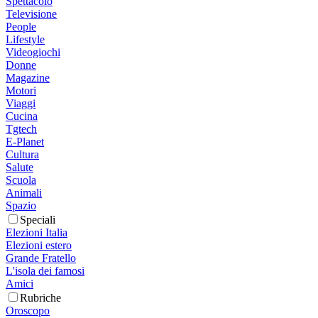
Spettacolo
Televisione
People
Lifestyle
Videogiochi
Donne
Magazine
Motori
Viaggi
Cucina
Tgtech
E-Planet
Cultura
Salute
Scuola
Animali
Spazio
Speciali
Elezioni Italia
Elezioni estero
Grande Fratello
L'isola dei famosi
Amici
Rubriche
Oroscopo