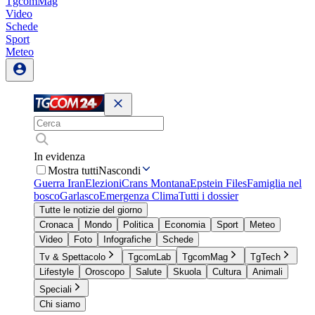
TgcomMag
Video
Schede
Sport
Meteo
In evidenza
Mostra tutti
Nascondi
Guerra Iran
Elezioni
Crans Montana
Epstein Files
Famiglia nel
bosco
Garlasco
Emergenza Clima
Tutti i dossier
Tutte le notizie del giorno
Cronaca
Mondo
Politica
Economia
Sport
Meteo
Video
Foto
Infografiche
Schede
Tv & Spettacolo
TgcomLab
TgcomMag
TgTech
Lifestyle
Oroscopo
Salute
Skuola
Cultura
Animali
Speciali
Chi siamo