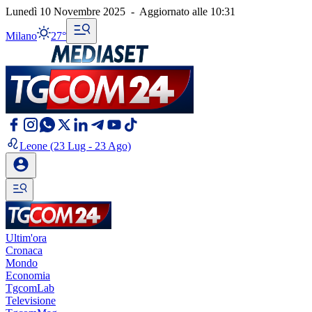
Lunedì 10 Novembre 2025
-
Aggiornato alle
10:31
Milano
27°
Leone
(23 Lug - 23 Ago)
Ultim'ora
Cronaca
Mondo
Economia
TgcomLab
Televisione