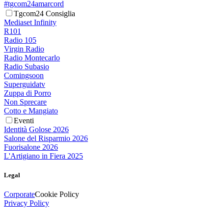
#tgcom24amarcord
Tgcom24 Consiglia
Mediaset Infinity
R101
Radio 105
Virgin Radio
Radio Montecarlo
Radio Subasio
Comingsoon
Superguidatv
Zuppa di Porro
Non Sprecare
Cotto e Mangiato
Eventi
Identità Golose 2026
Salone del Risparmio 2026
Fuorisalone 2026
L'Artigiano in Fiera 2025
Legal
Corporate
Cookie Policy
Privacy Policy