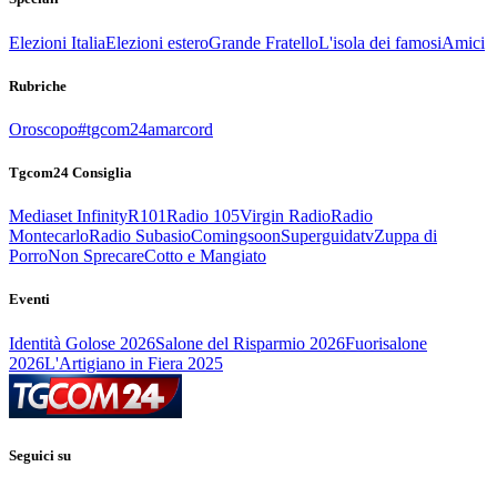
Elezioni Italia
Elezioni estero
Grande Fratello
L'isola dei famosi
Amici
Rubriche
Oroscopo
#tgcom24amarcord
Tgcom24 Consiglia
Mediaset Infinity
R101
Radio 105
Virgin Radio
Radio
Montecarlo
Radio Subasio
Comingsoon
Superguidatv
Zuppa di
Porro
Non Sprecare
Cotto e Mangiato
Eventi
Identità Golose 2026
Salone del Risparmio 2026
Fuorisalone
2026
L'Artigiano in Fiera 2025
Seguici su