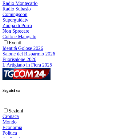
Radio Montecarlo
Radio Subasio
Comingsoon
Superguidatv
Zuppa di Porro
Non Sprecare
Cotto e Mangiato
Eventi
Identità Golose 2026
Salone del Risparmio 2026
Fuorisalone 2026
L'Artigiano in Fiera 2025
Seguici su
Sezioni
Cronaca
Mondo
Economia
Politica