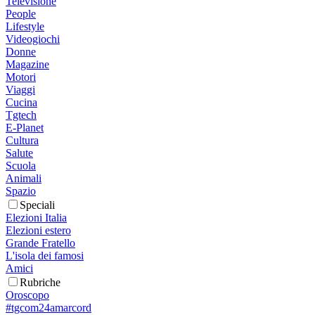
Televisione
People
Lifestyle
Videogiochi
Donne
Magazine
Motori
Viaggi
Cucina
Tgtech
E-Planet
Cultura
Salute
Scuola
Animali
Spazio
Speciali
Elezioni Italia
Elezioni estero
Grande Fratello
L'isola dei famosi
Amici
Rubriche
Oroscopo
#tgcom24amarcord