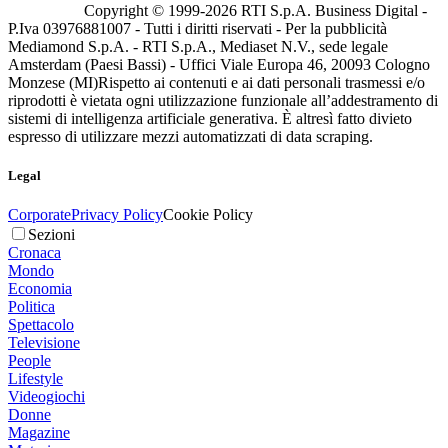
Copyright © 1999-
2026
RTI S.p.A. Business Digital -
P.Iva 03976881007 - Tutti i diritti riservati - Per la pubblicità
Mediamond S.p.A. - RTI S.p.A., Mediaset N.V., sede legale
Amsterdam (Paesi Bassi) - Uffici Viale Europa 46, 20093 Cologno
Monzese (MI)
Rispetto ai contenuti e ai dati personali trasmessi e/o
riprodotti è vietata ogni utilizzazione funzionale all’addestramento di
sistemi di intelligenza artificiale generativa. È altresì fatto divieto
espresso di utilizzare mezzi automatizzati di data scraping.
Legal
Corporate
Privacy Policy
Cookie Policy
Sezioni
Cronaca
Mondo
Economia
Politica
Spettacolo
Televisione
People
Lifestyle
Videogiochi
Donne
Magazine