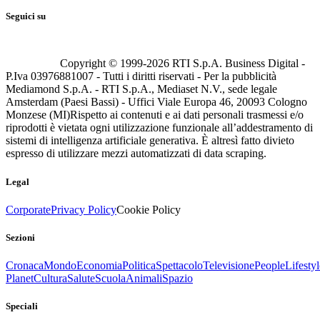
Seguici su
Copyright © 1999-
2026
RTI S.p.A. Business Digital -
P.Iva 03976881007 - Tutti i diritti riservati - Per la pubblicità
Mediamond S.p.A. - RTI S.p.A., Mediaset N.V., sede legale
Amsterdam (Paesi Bassi) - Uffici Viale Europa 46, 20093 Cologno
Monzese (MI)
Rispetto ai contenuti e ai dati personali trasmessi e/o
riprodotti è vietata ogni utilizzazione funzionale all’addestramento di
sistemi di intelligenza artificiale generativa. È altresì fatto divieto
espresso di utilizzare mezzi automatizzati di data scraping.
Legal
Corporate
Privacy Policy
Cookie Policy
Sezioni
Cronaca
Mondo
Economia
Politica
Spettacolo
Televisione
People
Lifestyl
Planet
Cultura
Salute
Scuola
Animali
Spazio
Speciali