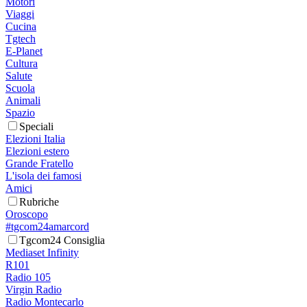
Motori
Viaggi
Cucina
Tgtech
E-Planet
Cultura
Salute
Scuola
Animali
Spazio
Speciali
Elezioni Italia
Elezioni estero
Grande Fratello
L'isola dei famosi
Amici
Rubriche
Oroscopo
#tgcom24amarcord
Tgcom24 Consiglia
Mediaset Infinity
R101
Radio 105
Virgin Radio
Radio Montecarlo