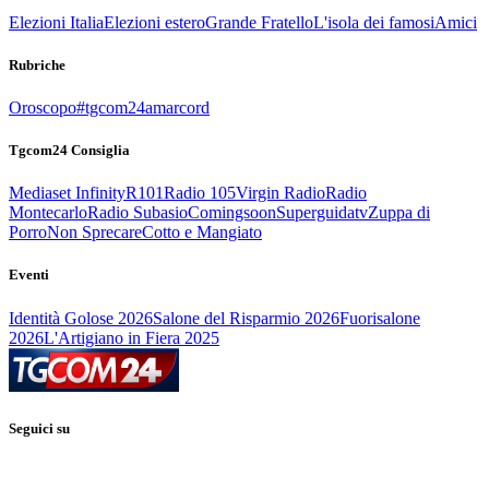
Elezioni Italia
Elezioni estero
Grande Fratello
L'isola dei famosi
Amici
Rubriche
Oroscopo
#tgcom24amarcord
Tgcom24 Consiglia
Mediaset Infinity
R101
Radio 105
Virgin Radio
Radio
Montecarlo
Radio Subasio
Comingsoon
Superguidatv
Zuppa di
Porro
Non Sprecare
Cotto e Mangiato
Eventi
Identità Golose 2026
Salone del Risparmio 2026
Fuorisalone
2026
L'Artigiano in Fiera 2025
Seguici su