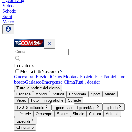
TgcomMag
Video
Schede
Sport
Meteo
In evidenza
Mostra tutti
Nascondi
Guerra Iran
Elezioni
Crans Montana
Epstein Files
Famiglia nel
bosco
Garlasco
Emergenza Clima
Tutti i dossier
Tutte le notizie del giorno
Cronaca
Mondo
Politica
Economia
Sport
Meteo
Video
Foto
Infografiche
Schede
Tv & Spettacolo
TgcomLab
TgcomMag
TgTech
Lifestyle
Oroscopo
Salute
Skuola
Cultura
Animali
Speciali
Chi siamo