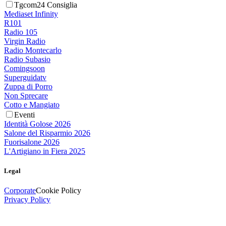
Tgcom24 Consiglia
Mediaset Infinity
R101
Radio 105
Virgin Radio
Radio Montecarlo
Radio Subasio
Comingsoon
Superguidatv
Zuppa di Porro
Non Sprecare
Cotto e Mangiato
Eventi
Identità Golose 2026
Salone del Risparmio 2026
Fuorisalone 2026
L'Artigiano in Fiera 2025
Legal
Corporate
Cookie Policy
Privacy Policy