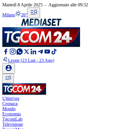
Martedì 8 Aprile 2025
-
Aggiornato alle
09:32
Milano
26°
Leone
(23 Lug - 23 Ago)
Ultim'ora
Cronaca
Mondo
Economia
TgcomLab
Televisione