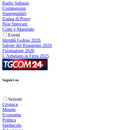
Radio Subasio
Comingsoon
Superguidatv
Zuppa di Porro
Non Sprecare
Cotto e Mangiato
Eventi
Identità Golose 2026
Salone del Risparmio 2026
Fuorisalone 2026
L'Artigiano in Fiera 2025
Seguici su
Sezioni
Cronaca
Mondo
Economia
Politica
Spettacolo