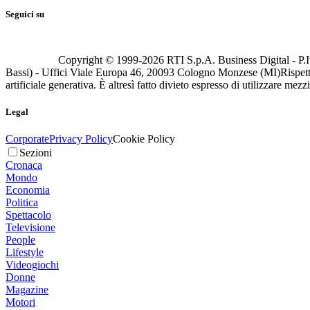
Seguici su
Copyright © 1999-
2026
RTI S.p.A. Business Digital - P.I
Bassi) - Uffici Viale Europa 46, 20093 Cologno Monzese (MI)
Rispett
artificiale generativa. È altresì fatto divieto espresso di utilizzare mez
Legal
Corporate
Privacy Policy
Cookie Policy
Sezioni
Cronaca
Mondo
Economia
Politica
Spettacolo
Televisione
People
Lifestyle
Videogiochi
Donne
Magazine
Motori