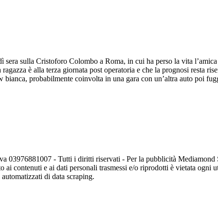
rdì sera sulla Cristoforo Colombo a Roma, in cui ha perso la vita l’amic
gazza è alla terza giornata post operatoria e che la prognosi resta riser
 bianca, probabilmente coinvolta in una gara con un’altra auto poi fugg
va 03976881007 - Tutti i diritti riservati - Per la pubblicità Mediamon
o ai contenuti e ai dati personali trasmessi e/o riprodotti è vietata ogni 
zi automatizzati di data scraping.