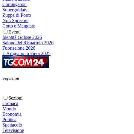
Comingsoon
Superguidatv
Zuppa di Porro
Non Sprecare
Cotto e Mangiato
Eventi
Identità Golose 2026
Salone del Risparmio 2026
Fuorisalone 2026
L'Artigiano in Fiera 2025
Seguici su
Sezioni
Cronaca
Mondo
Economia
Politica
Spettacolo
Televisione