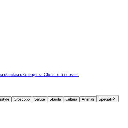
osco
Garlasco
Emergenza Clima
Tutti i dossier
estyle
Oroscopo
Salute
Skuola
Cultura
Animali
Speciali