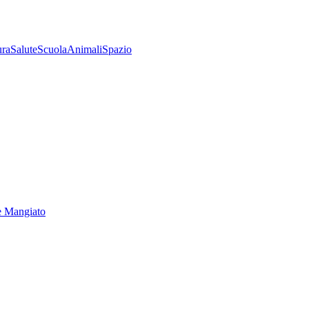
ura
Salute
Scuola
Animali
Spazio
e Mangiato