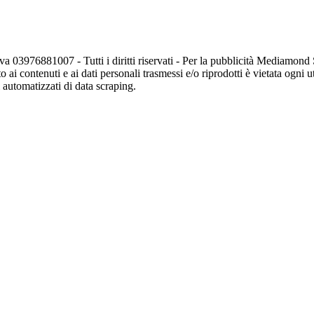
va 03976881007 - Tutti i diritti riservati - Per la pubblicità Mediamon
o ai contenuti e ai dati personali trasmessi e/o riprodotti è vietata ogni 
zi automatizzati di data scraping.