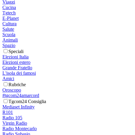
Viaggi
Cucina
Tgtech
E-Planet
Cultura
Salute
Scuola
Animali
Spazio
Speciali
Elezioni Italia
Elezioni estero
Grande Fratello
L'isola dei famosi
Amici
Rubriche
Oroscopo
#tgcom24amarcord
Tgcom24 Consiglia
Mediaset Infinity
R101
Radio 105
Virgin Radio
Radio Montecarlo
Radio Subasio