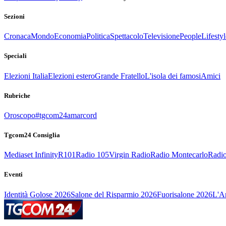
Sezioni
Cronaca
Mondo
Economia
Politica
Spettacolo
Televisione
People
Lifestyl
Speciali
Elezioni Italia
Elezioni estero
Grande Fratello
L'isola dei famosi
Amici
Rubriche
Oroscopo
#tgcom24amarcord
Tgcom24 Consiglia
Mediaset Infinity
R101
Radio 105
Virgin Radio
Radio Montecarlo
Radio
Eventi
Identità Golose 2026
Salone del Risparmio 2026
Fuorisalone 2026
L'Ar