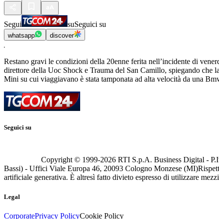
Segui
su
Seguici su
whatsapp
discover
Restano gravi le condizioni della 20enne ferita nell’incidente di vene
direttore della Uoc Shock e Trauma del San Camillo, spiegando che la ra
Mini su cui viaggiavano è stata tamponata ad alta velocità da una Bmw
Seguici su
Copyright © 1999-
2026
RTI S.p.A. Business Digital - P.I
Bassi) - Uffici Viale Europa 46, 20093 Cologno Monzese (MI)
Rispett
artificiale generativa. È altresì fatto divieto espresso di utilizzare mez
Legal
Corporate
Privacy Policy
Cookie Policy