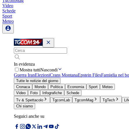
TgcomMag
Video
Schede
Sport
Meteo
In evidenza
Mostra tutti
Nascondi
Guerra Iran
Elezioni
Crans Montana
Epstein Files
Famiglia nel b
Tutte le notizie del giorno
Cronaca
Mondo
Politica
Economia
Sport
Meteo
Video
Foto
Infografiche
Schede
Tv & Spettacolo
TgcomLab
TgcomMag
TgTech
Lif
Chi siamo
Seguici anche su