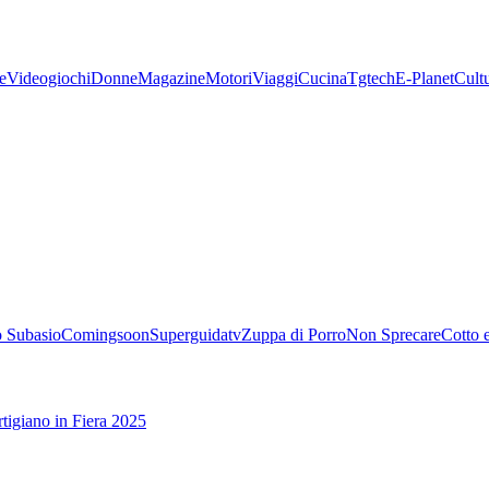
e
Videogiochi
Donne
Magazine
Motori
Viaggi
Cucina
Tgtech
E-Planet
Cult
 Subasio
Comingsoon
Superguidatv
Zuppa di Porro
Non Sprecare
Cotto 
tigiano in Fiera 2025