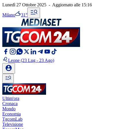
Lunedì 27 Ottobre 2025
-
Aggiornato alle
15:16
Milano
31°
Leone
(23 Lug - 23 Ago)
Ultim'ora
Cronaca
Mondo
Economia
TgcomLab
Televisione