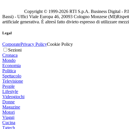
Copyright © 1999-
2026
RTI S.p.A. Business Digital - P.I
Bassi) - Uffici Viale Europa 46, 20093 Cologno Monzese (MI)
Rispett
artificiale generativa. È altresì fatto divieto espresso di utilizzare mez
Legal
Corporate
Privacy Policy
Cookie Policy
Sezioni
Cronaca
Mondo
Economia
Politica
Spettacolo
Televisione
People
Lifestyle
Videogiochi
Donne
Magazine
Motori
Viaggi
Cucina
Tgtech