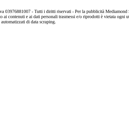
va 03976881007 - Tutti i diritti riservati - Per la pubblicità Mediamon
o ai contenuti e ai dati personali trasmessi e/o riprodotti è vietata ogni 
zi automatizzati di data scraping.