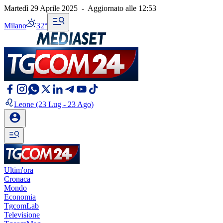
Martedì 29 Aprile 2025
-
Aggiornato alle
12:53
Milano
32°
Leone
(23 Lug - 23 Ago)
Ultim'ora
Cronaca
Mondo
Economia
TgcomLab
Televisione