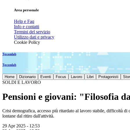
Area personale
Help e Faq
Info e contatti
Termini del servizio
Utilizzo dati e privacy
Cookie Policy
Tgcomlab
Tgcomlab
Home
Dizionario
Eventi
Focus
Lavoro
Libri
Protagonisti
Stor
SOLDI E LAVORO
Pensioni e giovani: "Filosofia d
Crisi demografica, accesso più ritardato al lavoro stabile, difficoltà 
lontane dal ritiro dall'attività.
29 Apr 2025 - 12:53