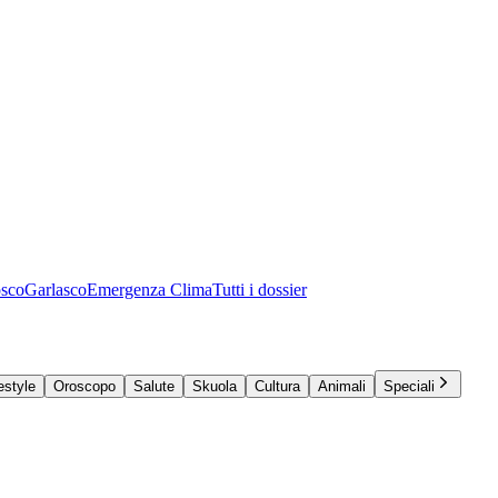
osco
Garlasco
Emergenza Clima
Tutti i dossier
estyle
Oroscopo
Salute
Skuola
Cultura
Animali
Speciali