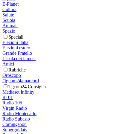
E-Planet
Cultura
Salute
Scuola
Animali
Spazio
Speciali
Elezioni Italia
Elezioni estero
Grande Fratello
L'isola dei famosi
Amici
Rubriche
Oroscopo
#tgcom24amarcord
Tgcom24 Consiglia
Mediaset Infinity
R101
Radio 105
Virgin Radio
Radio Montecarlo
Radio Subasio
Comingsoon
Superguidatv