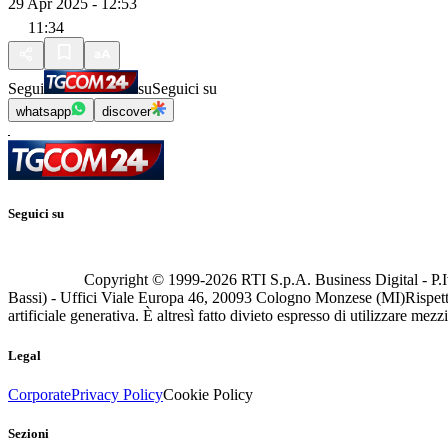
29 Apr 2025 - 12:53
11:34
Segui
su
Seguici su
whatsapp
discover
Seguici su
Copyright © 1999-
2026
RTI S.p.A. Business Digital - P.I
Bassi) - Uffici Viale Europa 46, 20093 Cologno Monzese (MI)
Rispett
artificiale generativa. È altresì fatto divieto espresso di utilizzare mez
Legal
Corporate
Privacy Policy
Cookie Policy
Sezioni