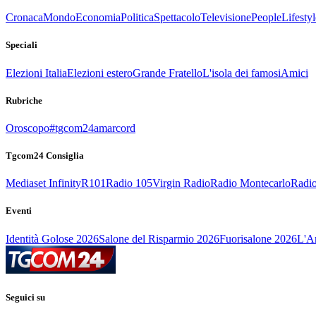
Cronaca
Mondo
Economia
Politica
Spettacolo
Televisione
People
Lifestyl
Speciali
Elezioni Italia
Elezioni estero
Grande Fratello
L'isola dei famosi
Amici
Rubriche
Oroscopo
#tgcom24amarcord
Tgcom24 Consiglia
Mediaset Infinity
R101
Radio 105
Virgin Radio
Radio Montecarlo
Radio
Eventi
Identità Golose 2026
Salone del Risparmio 2026
Fuorisalone 2026
L'Ar
Seguici su