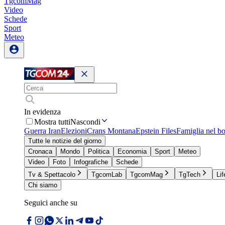
TgcomMag
Video
Schede
Sport
Meteo
In evidenza
Mostra tutti
Nascondi
Guerra Iran
Elezioni
Crans Montana
Epstein Files
Famiglia nel b
Tutte le notizie del giorno
Cronaca
Mondo
Politica
Economia
Sport
Meteo
Video
Foto
Infografiche
Schede
Tv & Spettacolo
TgcomLab
TgcomMag
TgTech
Lif
Chi siamo
Seguici anche su