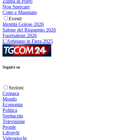
Zuppa di Porro
Non Sprecare
Cotto e Mangiato
Eventi
Identità Golose 2026
Salone del Risparmio 2026
Fuorisalone 2026
L'Artigiano in Fiera 2025
Seguici su
Sezioni
Cronaca
Mondo
Economia
Politica
Spettacolo
Televisione
People
Lifestyle
Videogiochi