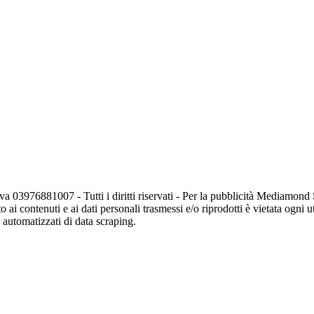
va 03976881007 - Tutti i diritti riservati - Per la pubblicità Mediamon
o ai contenuti e ai dati personali trasmessi e/o riprodotti è vietata ogni 
zi automatizzati di data scraping.