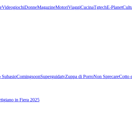
e
Videogiochi
Donne
Magazine
Motori
Viaggi
Cucina
Tgtech
E-Planet
Cult
 Subasio
Comingsoon
Superguidatv
Zuppa di Porro
Non Sprecare
Cotto 
tigiano in Fiera 2025