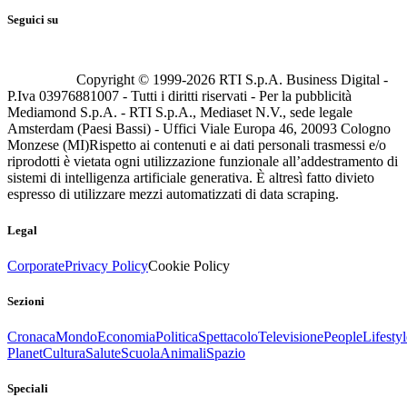
Seguici su
Copyright © 1999-
2026
RTI S.p.A. Business Digital -
P.Iva 03976881007 - Tutti i diritti riservati - Per la pubblicità
Mediamond S.p.A. - RTI S.p.A., Mediaset N.V., sede legale
Amsterdam (Paesi Bassi) - Uffici Viale Europa 46, 20093 Cologno
Monzese (MI)
Rispetto ai contenuti e ai dati personali trasmessi e/o
riprodotti è vietata ogni utilizzazione funzionale all’addestramento di
sistemi di intelligenza artificiale generativa. È altresì fatto divieto
espresso di utilizzare mezzi automatizzati di data scraping.
Legal
Corporate
Privacy Policy
Cookie Policy
Sezioni
Cronaca
Mondo
Economia
Politica
Spettacolo
Televisione
People
Lifestyl
Planet
Cultura
Salute
Scuola
Animali
Spazio
Speciali