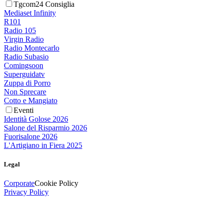
Tgcom24 Consiglia
Mediaset Infinity
R101
Radio 105
Virgin Radio
Radio Montecarlo
Radio Subasio
Comingsoon
Superguidatv
Zuppa di Porro
Non Sprecare
Cotto e Mangiato
Eventi
Identità Golose 2026
Salone del Risparmio 2026
Fuorisalone 2026
L'Artigiano in Fiera 2025
Legal
Corporate
Cookie Policy
Privacy Policy