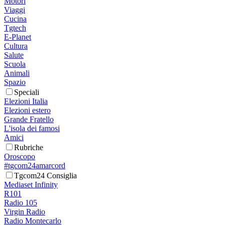
Motori
Viaggi
Cucina
Tgtech
E-Planet
Cultura
Salute
Scuola
Animali
Spazio
Speciali
Elezioni Italia
Elezioni estero
Grande Fratello
L'isola dei famosi
Amici
Rubriche
Oroscopo
#tgcom24amarcord
Tgcom24 Consiglia
Mediaset Infinity
R101
Radio 105
Virgin Radio
Radio Montecarlo