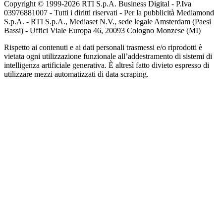
Copyright © 1999-
2026
RTI S.p.A. Business Digital - P.Iva
03976881007 - Tutti i diritti riservati - Per la pubblicità Mediamond
S.p.A. - RTI S.p.A., Mediaset N.V., sede legale Amsterdam (Paesi
Bassi) - Uffici Viale Europa 46, 20093 Cologno Monzese (MI)
Rispetto ai contenuti e ai dati personali trasmessi e/o riprodotti è
vietata ogni utilizzazione funzionale all’addestramento di sistemi di
intelligenza artificiale generativa. È altresì fatto divieto espresso di
utilizzare mezzi automatizzati di data scraping.