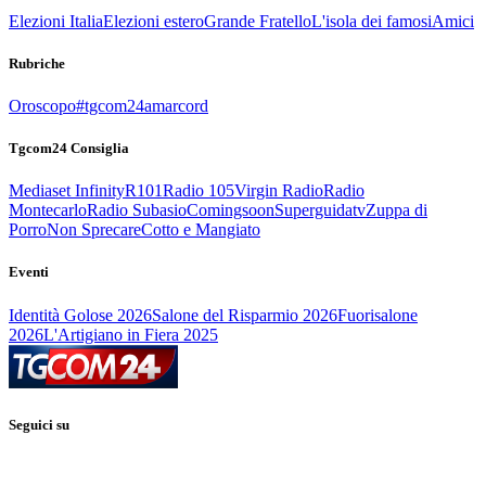
Elezioni Italia
Elezioni estero
Grande Fratello
L'isola dei famosi
Amici
Rubriche
Oroscopo
#tgcom24amarcord
Tgcom24 Consiglia
Mediaset Infinity
R101
Radio 105
Virgin Radio
Radio
Montecarlo
Radio Subasio
Comingsoon
Superguidatv
Zuppa di
Porro
Non Sprecare
Cotto e Mangiato
Eventi
Identità Golose 2026
Salone del Risparmio 2026
Fuorisalone
2026
L'Artigiano in Fiera 2025
Seguici su