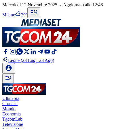
Mercoledì 12 Novembre 2025
-
Aggiornato alle
12:46
Milano
29°
Leone
(23 Lug - 23 Ago)
Ultim'ora
Cronaca
Mondo
Economia
TgcomLab
Televisione