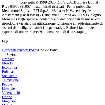
Copyright © 1999-
2026
RTI S.p.A. Business Digital -
P.Iva 03976881007 - Tutti i diritti riservati - Per la pubblicità
Mediamond S.p.A. - RTI S.p.A., Mediaset N.V., sede legale
Amsterdam (Paesi Bassi) - Uffici Viale Europa 46, 20093 Cologno
Monzese (MI)
Rispetto ai contenuti e ai dati personali trasmessi e/o
riprodotti è vietata ogni utilizzazione funzionale all’addestramento di
sistemi di intelligenza artificiale generativa. È altresì fatto divieto
espresso di utilizzare mezzi automatizzati di data scraping.
Legal
Corporate
Privacy Policy
Cookie Policy
Sezioni
Cronaca
Mondo
Economia
Politica
Spettacolo
Televisione
People
Lifestyle
Videogiochi
Donne
Magazine