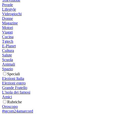
Televisione
People
Lifestyle
Videogiochi
Donne
Magazine
Motori
Viaggi
Cucina
Tgtech
E-Planet
Cultura
Salute
Scuola
Animali
Spazio
Speciali
Elezioni Italia
Elezioni estero
Grande Fratello
L'isola dei famosi
Amici
Rubriche
Oroscopo
#tgcom24amarcord