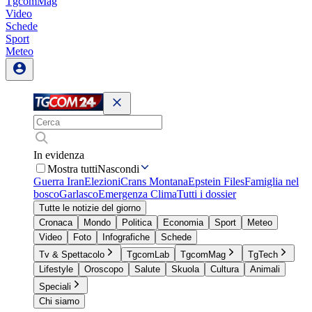
TgcomMag
Video
Schede
Sport
Meteo
In evidenza
Mostra tutti
Nascondi
Guerra Iran
Elezioni
Crans Montana
Epstein Files
Famiglia nel
bosco
Garlasco
Emergenza Clima
Tutti i dossier
Tutte le notizie del giorno
Cronaca
Mondo
Politica
Economia
Sport
Meteo
Video
Foto
Infografiche
Schede
Tv & Spettacolo
TgcomLab
TgcomMag
TgTech
Lifestyle
Oroscopo
Salute
Skuola
Cultura
Animali
Speciali
Chi siamo