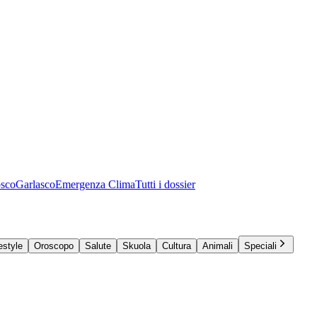
osco
Garlasco
Emergenza Clima
Tutti i dossier
estyle
Oroscopo
Salute
Skuola
Cultura
Animali
Speciali