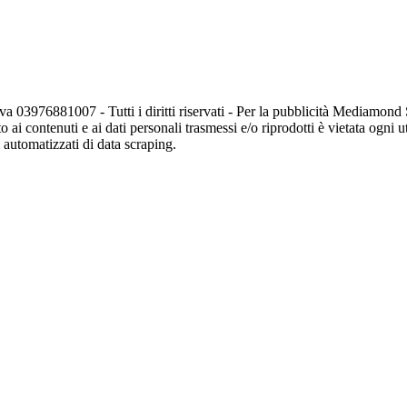
va 03976881007 - Tutti i diritti riservati - Per la pubblicità Mediamon
o ai contenuti e ai dati personali trasmessi e/o riprodotti è vietata ogni 
zi automatizzati di data scraping.