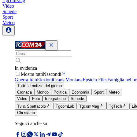
TgcomMag
Video
Schede
Sport
Meteo
In evidenza
Mostra tutti
Nascondi
Guerra Iran
Elezioni
Crans Montana
Epstein Files
Famiglia nel b
Tutte le notizie del giorno
Cronaca
Mondo
Politica
Economia
Sport
Meteo
Video
Foto
Infografiche
Schede
Tv & Spettacolo
TgcomLab
TgcomMag
TgTech
Lif
Chi siamo
Seguici anche su