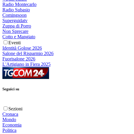
Radio Montecarlo
Radio Subasio
Comingsoon
Superguidatv
Zuppa di Porro
Non Sprecare
Cotto e Mangiato
Eventi
Identità Golose 2026
Salone del Risparmio 2026
Fuorisalone 2026
L'Artigiano in Fiera 2025
Seguici su
Sezioni
Cronaca
Mondo
Economia
Politica