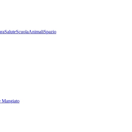
ura
Salute
Scuola
Animali
Spazio
e Mangiato