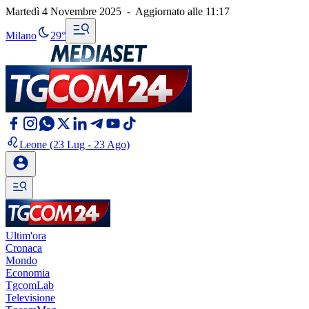
Martedì 4 Novembre 2025
-
Aggiornato alle
11:17
Milano
29°
Leone
(23 Lug - 23 Ago)
Ultim'ora
Cronaca
Mondo
Economia
TgcomLab
Televisione