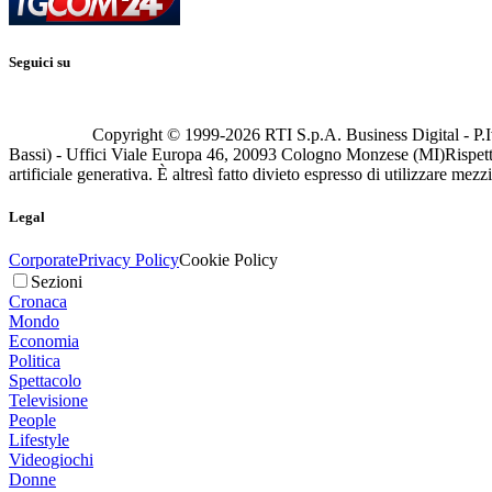
Seguici su
Copyright © 1999-
2026
RTI S.p.A. Business Digital - P.I
Bassi) - Uffici Viale Europa 46, 20093 Cologno Monzese (MI)
Rispett
artificiale generativa. È altresì fatto divieto espresso di utilizzare mez
Legal
Corporate
Privacy Policy
Cookie Policy
Sezioni
Cronaca
Mondo
Economia
Politica
Spettacolo
Televisione
People
Lifestyle
Videogiochi
Donne