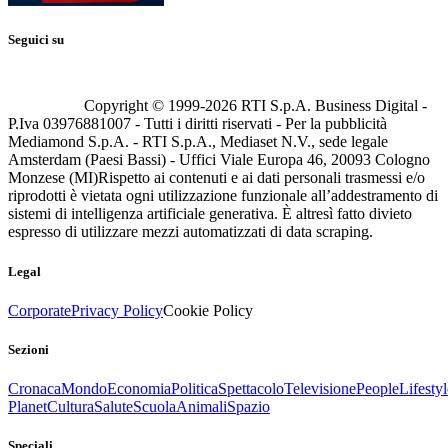
Seguici su
Copyright © 1999-
2026
RTI S.p.A. Business Digital -
P.Iva 03976881007 - Tutti i diritti riservati - Per la pubblicità
Mediamond S.p.A. - RTI S.p.A., Mediaset N.V., sede legale
Amsterdam (Paesi Bassi) - Uffici Viale Europa 46, 20093 Cologno
Monzese (MI)
Rispetto ai contenuti e ai dati personali trasmessi e/o
riprodotti è vietata ogni utilizzazione funzionale all’addestramento di
sistemi di intelligenza artificiale generativa. È altresì fatto divieto
espresso di utilizzare mezzi automatizzati di data scraping.
Legal
Corporate
Privacy Policy
Cookie Policy
Sezioni
Cronaca
Mondo
Economia
Politica
Spettacolo
Televisione
People
Lifestyl
Planet
Cultura
Salute
Scuola
Animali
Spazio
Speciali