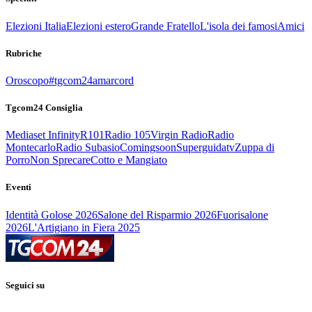
Elezioni Italia
Elezioni estero
Grande Fratello
L'isola dei famosi
Amici
Rubriche
Oroscopo
#tgcom24amarcord
Tgcom24 Consiglia
Mediaset Infinity
R101
Radio 105
Virgin Radio
Radio
Montecarlo
Radio Subasio
Comingsoon
Superguidatv
Zuppa di
Porro
Non Sprecare
Cotto e Mangiato
Eventi
Identità Golose 2026
Salone del Risparmio 2026
Fuorisalone
2026
L'Artigiano in Fiera 2025
Seguici su