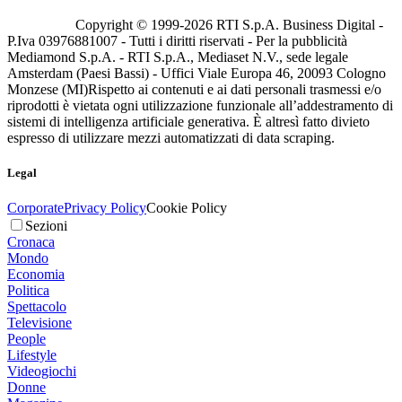
Copyright © 1999-
2026
RTI S.p.A. Business Digital -
P.Iva 03976881007 - Tutti i diritti riservati - Per la pubblicità
Mediamond S.p.A. - RTI S.p.A., Mediaset N.V., sede legale
Amsterdam (Paesi Bassi) - Uffici Viale Europa 46, 20093 Cologno
Monzese (MI)
Rispetto ai contenuti e ai dati personali trasmessi e/o
riprodotti è vietata ogni utilizzazione funzionale all’addestramento di
sistemi di intelligenza artificiale generativa. È altresì fatto divieto
espresso di utilizzare mezzi automatizzati di data scraping.
Legal
Corporate
Privacy Policy
Cookie Policy
Sezioni
Cronaca
Mondo
Economia
Politica
Spettacolo
Televisione
People
Lifestyle
Videogiochi
Donne