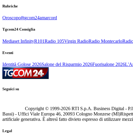
Rubriche
Oroscopo
#tgcom24amarcord
Tgcom24 Consiglia
Mediaset Infinity
R101
Radio 105
Virgin Radio
Radio Montecarlo
Radio
Eventi
Identità Golose 2026
Salone del Risparmio 2026
Fuorisalone 2026
L'Ar
Seguici su
Copyright © 1999-
2026
RTI S.p.A. Business Digital - P.I
Bassi) - Uffici Viale Europa 46, 20093 Cologno Monzese (MI)
Rispett
artificiale generativa. È altresì fatto divieto espresso di utilizzare mez
Legal