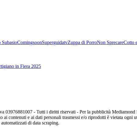
 Subasio
Comingsoon
Superguidatv
Zuppa di Porro
Non Sprecare
Cotto 
tigiano in Fiera 2025
va 03976881007 - Tutti i diritti riservati - Per la pubblicità Mediamon
o ai contenuti e ai dati personali trasmessi e/o riprodotti è vietata ogni 
zi automatizzati di data scraping.