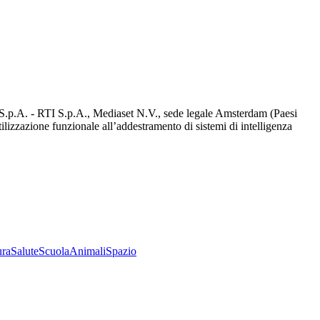
d S.p.A. - RTI S.p.A., Mediaset N.V., sede legale Amsterdam (Paesi
utilizzazione funzionale all’addestramento di sistemi di intelligenza
ura
Salute
Scuola
Animali
Spazio