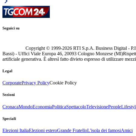
Seguici su
Copyright © 1999-
2026
RTI S.p.A. Business Digital - P.I
Bassi) - Uffici Viale Europa 46, 20093 Cologno Monzese (MI)
Rispett
artificiale generativa. È altresì fatto divieto espresso di utilizzare mez
Legal
Corporate
Privacy Policy
Cookie Policy
Sezioni
Cronaca
Mondo
Economia
Politica
Spettacolo
Televisione
People
Lifestyl
Speciali
Elezioni Italia
Elezioni estero
Grande Fratello
L'isola dei famosi
Amici