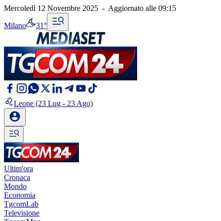
Mercoledì 12 Novembre 2025
-
Aggiornato alle
09:15
Milano
31°
Leone
(23 Lug - 23 Ago)
Ultim'ora
Cronaca
Mondo
Economia
TgcomLab
Televisione