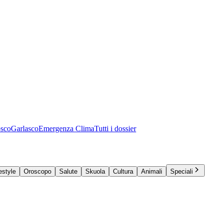
osco
Garlasco
Emergenza Clima
Tutti i dossier
estyle
Oroscopo
Salute
Skuola
Cultura
Animali
Speciali