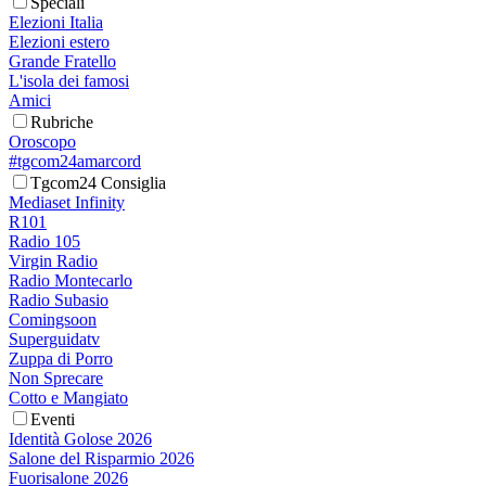
Speciali
Elezioni Italia
Elezioni estero
Grande Fratello
L'isola dei famosi
Amici
Rubriche
Oroscopo
#tgcom24amarcord
Tgcom24 Consiglia
Mediaset Infinity
R101
Radio 105
Virgin Radio
Radio Montecarlo
Radio Subasio
Comingsoon
Superguidatv
Zuppa di Porro
Non Sprecare
Cotto e Mangiato
Eventi
Identità Golose 2026
Salone del Risparmio 2026
Fuorisalone 2026