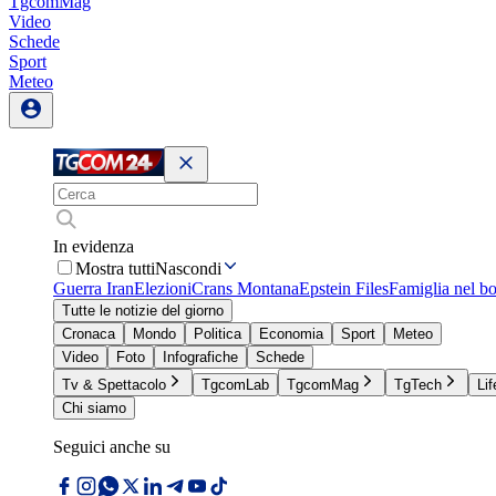
TgcomMag
Video
Schede
Sport
Meteo
In evidenza
Mostra tutti
Nascondi
Guerra Iran
Elezioni
Crans Montana
Epstein Files
Famiglia nel b
Tutte le notizie del giorno
Cronaca
Mondo
Politica
Economia
Sport
Meteo
Video
Foto
Infografiche
Schede
Tv & Spettacolo
TgcomLab
TgcomMag
TgTech
Lif
Chi siamo
Seguici anche su