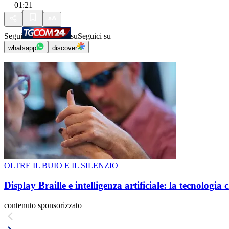
01:21
Segui
su
Seguici su
whatsapp
discover
OLTRE IL BUIO E IL SILENZIO
Display Braille e intelligenza artificiale: la tecnologi
contenuto sponsorizzato