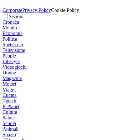
Corporate
Privacy Policy
Cookie Policy
Sezioni
Cronaca
Mondo
Economia
Politica
Spettacolo
Televisione
People
Lifestyle
Videogiochi
Donne
Magazine
Motori
Viaggi
Cucina
Tgtech
E-Planet
Cultura
Salute
Scuola
Animali
Spazio