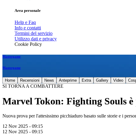
Area personale
Help e Faq
Info e contatti
Termini del servizio
Utilizzo dati e privacy
Cookie Policy
Mastergame
Mastergame
Home
Recensioni
News
Anteprime
Extra
Gallery
Video
Cos
SI TORNA A COMBATTERE
Marvel Tokon: Fighting Souls è 
Nuova prova per l'attesissimo picchiaduro basato sulle storie e i pers
12 Nov 2025 - 09:15
12 Nov 2025 - 09:15