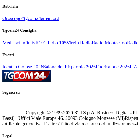
Rubriche
Oroscopo
#tgcom24amarcord
Tgcom24 Consiglia
Mediaset Infinity
R101
Radio 105
Virgin Radio
Radio Montecarlo
Radio
Eventi
Identità Golose 2026
Salone del Risparmio 2026
Fuorisalone 2026
L'Ar
Seguici su
Copyright © 1999-
2026
RTI S.p.A. Business Digital - P.I
Bassi) - Uffici Viale Europa 46, 20093 Cologno Monzese (MI)
Rispett
artificiale generativa. È altresì fatto divieto espresso di utilizzare mez
Legal