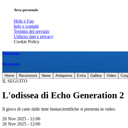
Area personale
Help e Faq
Info e contatti
Termini del servizio
Utilizzo dati e privacy
Cookie Policy
Mastergame
Mastergame
Home
Recensioni
News
Anteprime
Extra
Gallery
Video
Cos
IL SEGUITO
L'odissea di Echo Generation 2
Il gioco di carte dalle tinte fantascientifiche si presenta in video.
26 Nov 2025 - 12:00
26 Nov 2025 - 12:00