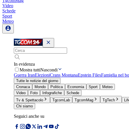
TgcomMag
Video
Schede
Sport
Meteo
In evidenza
Mostra tutti
Nascondi
Guerra Iran
Elezioni
Crans Montana
Epstein Files
Famiglia nel b
Tutte le notizie del giorno
Cronaca
Mondo
Politica
Economia
Sport
Meteo
Video
Foto
Infografiche
Schede
Tv & Spettacolo
TgcomLab
TgcomMag
TgTech
Lif
Chi siamo
Seguici anche su