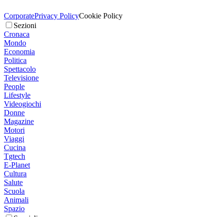
Corporate
Privacy Policy
Cookie Policy
Sezioni
Cronaca
Mondo
Economia
Politica
Spettacolo
Televisione
People
Lifestyle
Videogiochi
Donne
Magazine
Motori
Viaggi
Cucina
Tgtech
E-Planet
Cultura
Salute
Scuola
Animali
Spazio