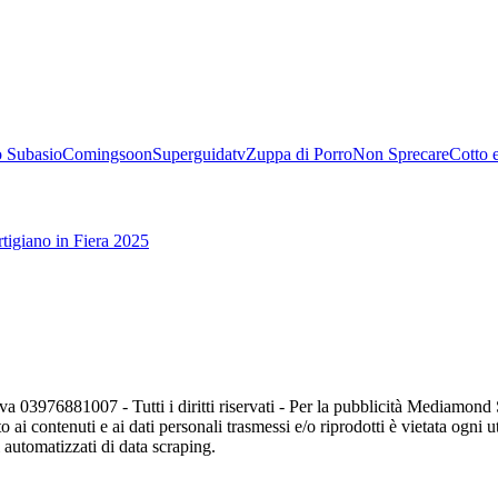
 Subasio
Comingsoon
Superguidatv
Zuppa di Porro
Non Sprecare
Cotto 
tigiano in Fiera 2025
va 03976881007 - Tutti i diritti riservati - Per la pubblicità Mediamon
o ai contenuti e ai dati personali trasmessi e/o riprodotti è vietata ogni 
zi automatizzati di data scraping.