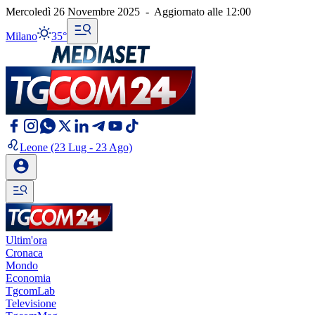
Mercoledì 26 Novembre 2025
-
Aggiornato alle
12:00
Milano
35°
Leone
(23 Lug - 23 Ago)
Ultim'ora
Cronaca
Mondo
Economia
TgcomLab
Televisione