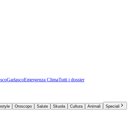
osco
Garlasco
Emergenza Clima
Tutti i dossier
estyle
Oroscopo
Salute
Skuola
Cultura
Animali
Speciali