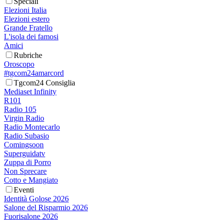
Speciali
Elezioni Italia
Elezioni estero
Grande Fratello
L'isola dei famosi
Amici
Rubriche
Oroscopo
#tgcom24amarcord
Tgcom24 Consiglia
Mediaset Infinity
R101
Radio 105
Virgin Radio
Radio Montecarlo
Radio Subasio
Comingsoon
Superguidatv
Zuppa di Porro
Non Sprecare
Cotto e Mangiato
Eventi
Identità Golose 2026
Salone del Risparmio 2026
Fuorisalone 2026