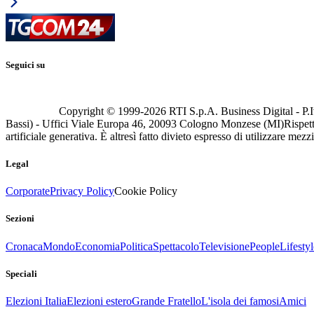
Seguici su
Copyright © 1999-
2026
RTI S.p.A. Business Digital - P.I
Bassi) - Uffici Viale Europa 46, 20093 Cologno Monzese (MI)
Rispett
artificiale generativa. È altresì fatto divieto espresso di utilizzare mez
Legal
Corporate
Privacy Policy
Cookie Policy
Sezioni
Cronaca
Mondo
Economia
Politica
Spettacolo
Televisione
People
Lifestyl
Speciali
Elezioni Italia
Elezioni estero
Grande Fratello
L'isola dei famosi
Amici