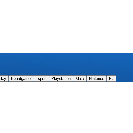
play
Boardgame
Esport
Playstation
Xbox
Nintendo
Pc