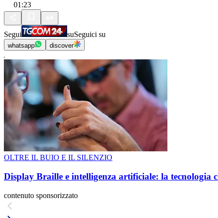
01:23
Segui
su
Seguici su
whatsapp
discover
OLTRE IL BUIO E IL SILENZIO
Display Braille e intelligenza artificiale: la tecnologi
contenuto sponsorizzato