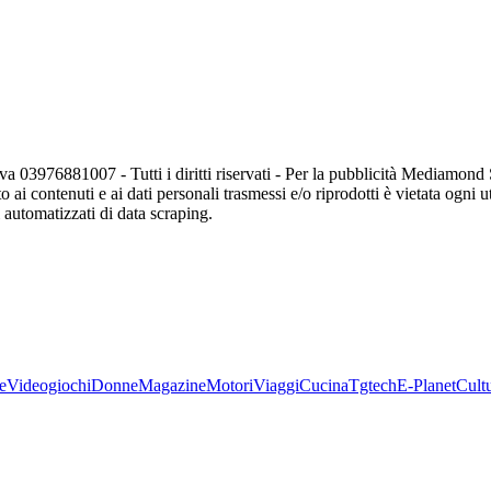
va 03976881007 - Tutti i diritti riservati - Per la pubblicità Mediamon
o ai contenuti e ai dati personali trasmessi e/o riprodotti è vietata ogni 
zi automatizzati di data scraping.
e
Videogiochi
Donne
Magazine
Motori
Viaggi
Cucina
Tgtech
E-Planet
Cult