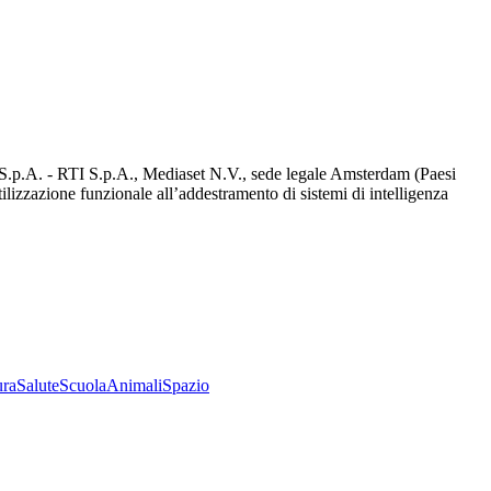
d S.p.A. - RTI S.p.A., Mediaset N.V., sede legale Amsterdam (Paesi
utilizzazione funzionale all’addestramento di sistemi di intelligenza
ura
Salute
Scuola
Animali
Spazio