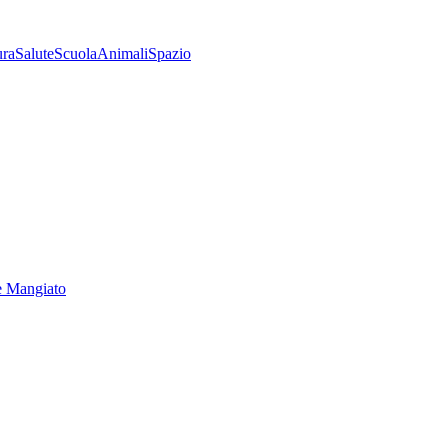
ura
Salute
Scuola
Animali
Spazio
e Mangiato