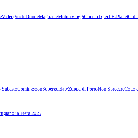
e
Videogiochi
Donne
Magazine
Motori
Viaggi
Cucina
Tgtech
E-Planet
Cult
 Subasio
Comingsoon
Superguidatv
Zuppa di Porro
Non Sprecare
Cotto 
tigiano in Fiera 2025