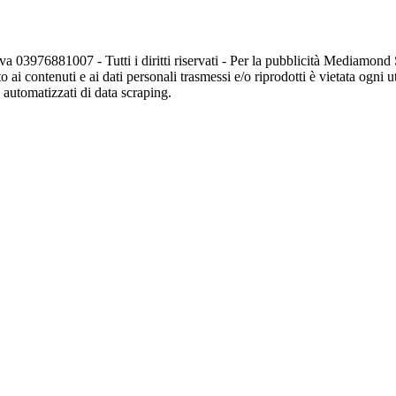
va 03976881007 - Tutti i diritti riservati - Per la pubblicità Mediamon
o ai contenuti e ai dati personali trasmessi e/o riprodotti è vietata ogni 
zi automatizzati di data scraping.