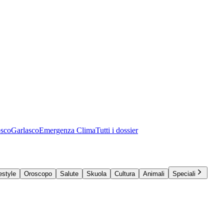
osco
Garlasco
Emergenza Clima
Tutti i dossier
estyle
Oroscopo
Salute
Skuola
Cultura
Animali
Speciali