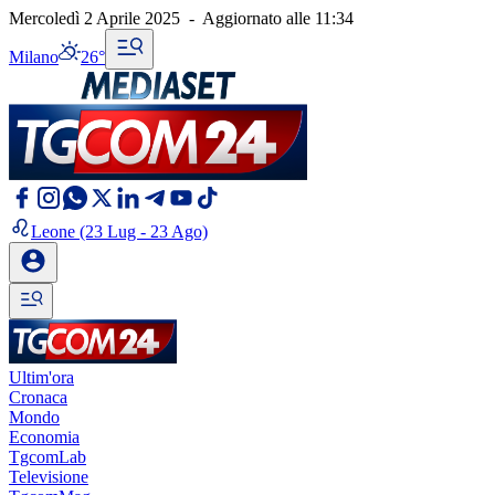
Mercoledì 2 Aprile 2025
-
Aggiornato alle
11:34
Milano
26°
Leone
(23 Lug - 23 Ago)
Ultim'ora
Cronaca
Mondo
Economia
TgcomLab
Televisione