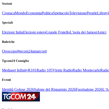
Sezioni
Cronaca
Mondo
Economia
Politica
Spettacolo
Televisione
People
Lifestyl
Speciali
Elezioni Italia
Elezioni estero
Grande Fratello
L'isola dei famosi
Amici
Rubriche
Oroscopo
#tgcom24amarcord
Tgcom24 Consiglia
Mediaset Infinity
R101
Radio 105
Virgin Radio
Radio Montecarlo
Radio
Eventi
Identità Golose 2026
Salone del Risparmio 2026
Fuorisalone 2026
L'Ar