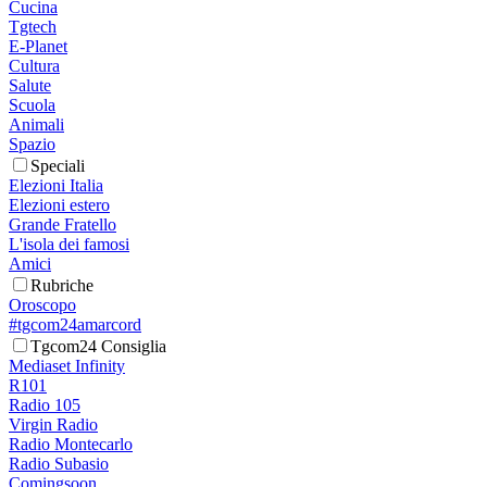
Cucina
Tgtech
E-Planet
Cultura
Salute
Scuola
Animali
Spazio
Speciali
Elezioni Italia
Elezioni estero
Grande Fratello
L'isola dei famosi
Amici
Rubriche
Oroscopo
#tgcom24amarcord
Tgcom24 Consiglia
Mediaset Infinity
R101
Radio 105
Virgin Radio
Radio Montecarlo
Radio Subasio
Comingsoon