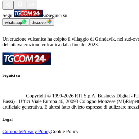
Segui
su
Seguici su
whatsapp
discover
Un'eruzione vulcanica ha colpito il villaggio di Grindavik, nel sud-ovest
dell'ottava eruzione vulcanica dalla fine del 2023.
Seguici su
Copyright © 1999-
2026
RTI S.p.A. Business Digital - P.I
Bassi) - Uffici Viale Europa 46, 20093 Cologno Monzese (MI)
Rispett
artificiale generativa. È altresì fatto divieto espresso di utilizzare mez
Legal
Corporate
Privacy Policy
Cookie Policy