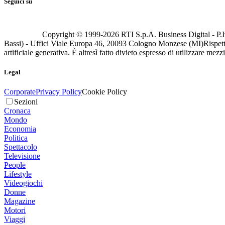
Seguici su
Copyright © 1999-
2026
RTI S.p.A. Business Digital - P.I
Bassi) - Uffici Viale Europa 46, 20093 Cologno Monzese (MI)
Rispett
artificiale generativa. È altresì fatto divieto espresso di utilizzare mez
Legal
Corporate
Privacy Policy
Cookie Policy
Sezioni
Cronaca
Mondo
Economia
Politica
Spettacolo
Televisione
People
Lifestyle
Videogiochi
Donne
Magazine
Motori
Viaggi