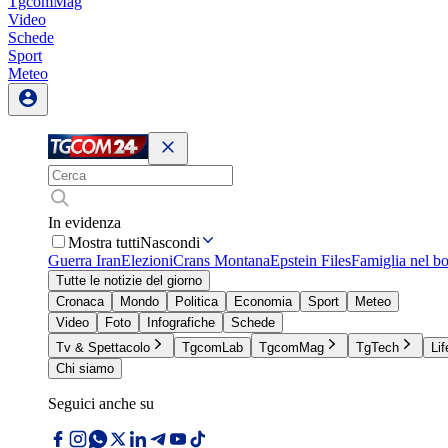
TgcomMag
Video
Schede
Sport
Meteo
In evidenza
Mostra tutti
Nascondi
Guerra Iran
Elezioni
Crans Montana
Epstein Files
Famiglia nel b
Tutte le notizie del giorno
Cronaca
Mondo
Politica
Economia
Sport
Meteo
Video
Foto
Infografiche
Schede
Tv & Spettacolo
TgcomLab
TgcomMag
TgTech
Lif
Chi siamo
Seguici anche su