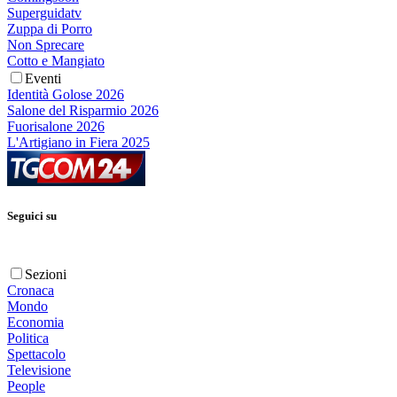
Superguidatv
Zuppa di Porro
Non Sprecare
Cotto e Mangiato
Eventi
Identità Golose 2026
Salone del Risparmio 2026
Fuorisalone 2026
L'Artigiano in Fiera 2025
Seguici su
Sezioni
Cronaca
Mondo
Economia
Politica
Spettacolo
Televisione
People