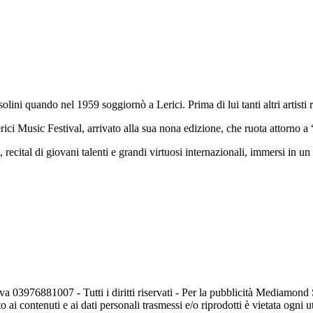
ini quando nel 1959 soggiornò a Lerici. Prima di lui tanti altri artisti ri
Lerici Music Festival, arrivato alla sua nona edizione, che ruota attorn
 recital di giovani talenti e grandi virtuosi internazionali, immersi in u
va 03976881007 - Tutti i diritti riservati - Per la pubblicità Mediamon
o ai contenuti e ai dati personali trasmessi e/o riprodotti è vietata ogni 