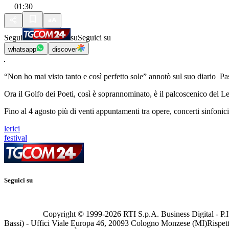
01:30
Segui
su
Seguici su
whatsapp
discover
“Non ho mai visto tanto e così perfetto sole” annotò sul suo diario Pasol
Ora il Golfo dei Poeti, così è soprannominato, è il palcoscenico del 
Fino al 4 agosto più di venti appuntamenti tra opere, concerti sinfonici,
lerici
festival
Seguici su
Copyright © 1999-
2026
RTI S.p.A. Business Digital - P.I
Bassi) - Uffici Viale Europa 46, 20093 Cologno Monzese (MI)
Rispett