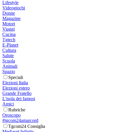
Lifestyle
Videogiochi
Donne
Magazine
Motori
Viaggi
Cucina
Tgtech
E-Planet
Cultura
Salute
Scuola
Animali
Spazio
Speciali
Elezioni Italia
Elezioni estero
Grande Fratello
L'isola dei famosi
Amici
Rubriche
Oroscopo
#tgcom24amarcord
Tgcom24 Consiglia
Mediaset Infinity