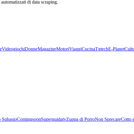
zi automatizzati di data scraping.
e
Videogiochi
Donne
Magazine
Motori
Viaggi
Cucina
Tgtech
E-Planet
Cult
 Subasio
Comingsoon
Superguidatv
Zuppa di Porro
Non Sprecare
Cotto 