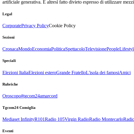
artificiale generativa. È altresì fatto divieto espresso di utilizzare mez
Legal
Corporate
Privacy Policy
Cookie Policy
Sezioni
Cronaca
Mondo
Economia
Politica
Spettacolo
Televisione
People
Lifestyl
Speciali
Elezioni Italia
Elezioni estero
Grande Fratello
L'isola dei famosi
Amici
Rubriche
Oroscopo
#tgcom24amarcord
Tgcom24 Consiglia
Mediaset Infinity
R101
Radio 105
Virgin Radio
Radio Montecarlo
Radio
Eventi