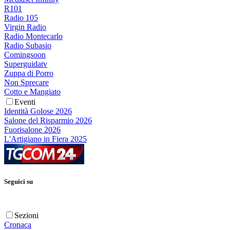
R101
Radio 105
Virgin Radio
Radio Montecarlo
Radio Subasio
Comingsoon
Superguidatv
Zuppa di Porro
Non Sprecare
Cotto e Mangiato
Eventi
Identità Golose 2026
Salone del Risparmio 2026
Fuorisalone 2026
L'Artigiano in Fiera 2025
Seguici su
Sezioni
Cronaca