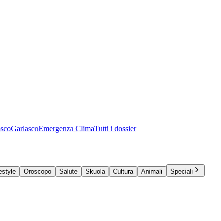
osco
Garlasco
Emergenza Clima
Tutti i dossier
estyle
Oroscopo
Salute
Skuola
Cultura
Animali
Speciali