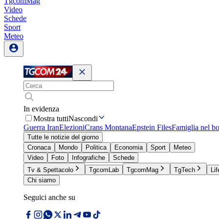
TgcomMag
Video
Schede
Sport
Meteo
In evidenza
Mostra tutti
Nascondi
Guerra Iran
Elezioni
Crans Montana
Epstein Files
Famiglia nel b
Tutte le notizie del giorno
Cronaca
Mondo
Politica
Economia
Sport
Meteo
Video
Foto
Infografiche
Schede
Tv & Spettacolo
TgcomLab
TgcomMag
TgTech
Lif
Chi siamo
Seguici anche su