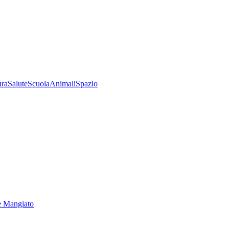
ura
Salute
Scuola
Animali
Spazio
e Mangiato