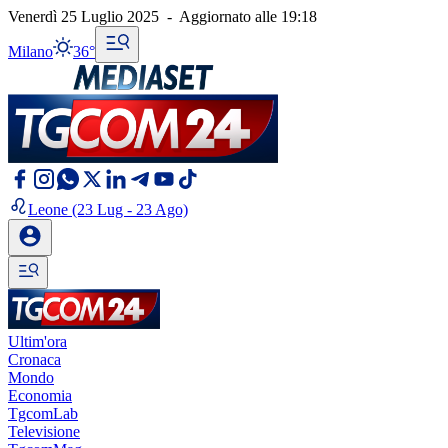
Venerdì 25 Luglio 2025
-
Aggiornato alle
19:18
Milano
36°
Leone
(23 Lug - 23 Ago)
Ultim'ora
Cronaca
Mondo
Economia
TgcomLab
Televisione