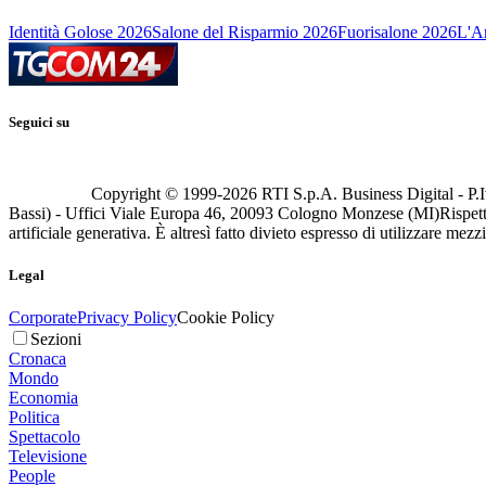
Identità Golose 2026
Salone del Risparmio 2026
Fuorisalone 2026
L'Ar
Seguici su
Copyright © 1999-
2026
RTI S.p.A. Business Digital - P.I
Bassi) - Uffici Viale Europa 46, 20093 Cologno Monzese (MI)
Rispett
artificiale generativa. È altresì fatto divieto espresso di utilizzare mez
Legal
Corporate
Privacy Policy
Cookie Policy
Sezioni
Cronaca
Mondo
Economia
Politica
Spettacolo
Televisione
People