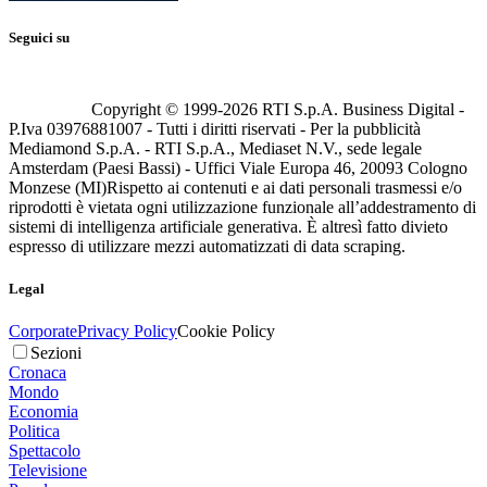
Seguici su
Copyright © 1999-
2026
RTI S.p.A. Business Digital -
P.Iva 03976881007 - Tutti i diritti riservati - Per la pubblicità
Mediamond S.p.A. - RTI S.p.A., Mediaset N.V., sede legale
Amsterdam (Paesi Bassi) - Uffici Viale Europa 46, 20093 Cologno
Monzese (MI)
Rispetto ai contenuti e ai dati personali trasmessi e/o
riprodotti è vietata ogni utilizzazione funzionale all’addestramento di
sistemi di intelligenza artificiale generativa. È altresì fatto divieto
espresso di utilizzare mezzi automatizzati di data scraping.
Legal
Corporate
Privacy Policy
Cookie Policy
Sezioni
Cronaca
Mondo
Economia
Politica
Spettacolo
Televisione