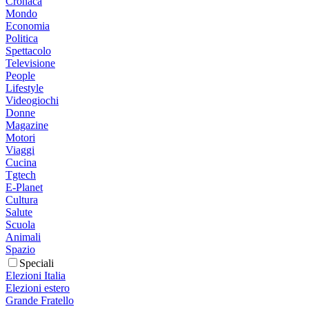
Cronaca
Mondo
Economia
Politica
Spettacolo
Televisione
People
Lifestyle
Videogiochi
Donne
Magazine
Motori
Viaggi
Cucina
Tgtech
E-Planet
Cultura
Salute
Scuola
Animali
Spazio
Speciali
Elezioni Italia
Elezioni estero
Grande Fratello