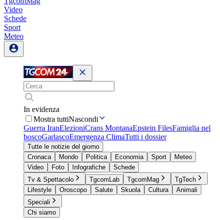
TgcomMag
Video
Schede
Sport
Meteo
In evidenza
Mostra tutti
Nascondi
Guerra Iran
Elezioni
Crans Montana
Epstein Files
Famiglia nel
bosco
Garlasco
Emergenza Clima
Tutti i dossier
Tutte le notizie del giorno
Cronaca
Mondo
Politica
Economia
Sport
Meteo
Video
Foto
Infografiche
Schede
Tv & Spettacolo
TgcomLab
TgcomMag
TgTech
Lifestyle
Oroscopo
Salute
Skuola
Cultura
Animali
Speciali
Chi siamo