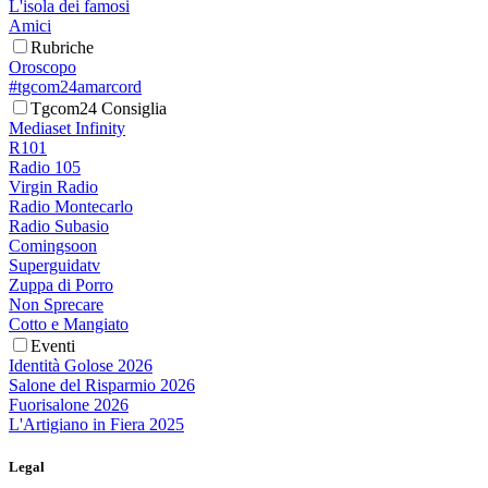
L'isola dei famosi
Amici
Rubriche
Oroscopo
#tgcom24amarcord
Tgcom24 Consiglia
Mediaset Infinity
R101
Radio 105
Virgin Radio
Radio Montecarlo
Radio Subasio
Comingsoon
Superguidatv
Zuppa di Porro
Non Sprecare
Cotto e Mangiato
Eventi
Identità Golose 2026
Salone del Risparmio 2026
Fuorisalone 2026
L'Artigiano in Fiera 2025
Legal