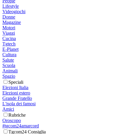
People
Lifestyle
Videogiochi
Donne
Magazine
Motori
Viaggi
Cucina
Tgtech
E-Planet
Cultura
Salute
Scuola
Animali
Spazio
Speciali
Elezioni Italia
Elezioni estero
Grande Fratello
L'isola dei famosi
Amici
Rubriche
Oroscopo
#tgcom24amarcord
Tgcom24 Consiglia