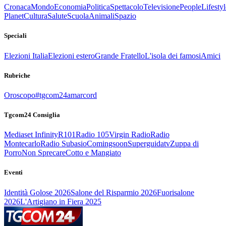
Cronaca
Mondo
Economia
Politica
Spettacolo
Televisione
People
Lifestyl
Planet
Cultura
Salute
Scuola
Animali
Spazio
Speciali
Elezioni Italia
Elezioni estero
Grande Fratello
L'isola dei famosi
Amici
Rubriche
Oroscopo
#tgcom24amarcord
Tgcom24 Consiglia
Mediaset Infinity
R101
Radio 105
Virgin Radio
Radio
Montecarlo
Radio Subasio
Comingsoon
Superguidatv
Zuppa di
Porro
Non Sprecare
Cotto e Mangiato
Eventi
Identità Golose 2026
Salone del Risparmio 2026
Fuorisalone
2026
L'Artigiano in Fiera 2025