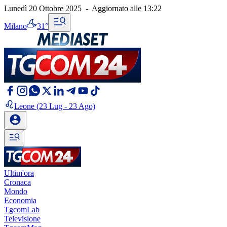
Lunedì 20 Ottobre 2025
-
Aggiornato alle
13:22
Milano
31°
Leone
(23 Lug - 23 Ago)
Ultim'ora
Cronaca
Mondo
Economia
TgcomLab
Televisione