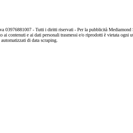
va 03976881007 - Tutti i diritti riservati - Per la pubblicità Mediamon
o ai contenuti e ai dati personali trasmessi e/o riprodotti è vietata ogni 
zi automatizzati di data scraping.