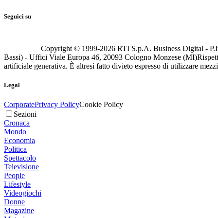
Seguici su
Copyright © 1999-
2026
RTI S.p.A. Business Digital - P.I
Bassi) - Uffici Viale Europa 46, 20093 Cologno Monzese (MI)
Rispett
artificiale generativa. È altresì fatto divieto espresso di utilizzare mez
Legal
Corporate
Privacy Policy
Cookie Policy
Sezioni
Cronaca
Mondo
Economia
Politica
Spettacolo
Televisione
People
Lifestyle
Videogiochi
Donne
Magazine