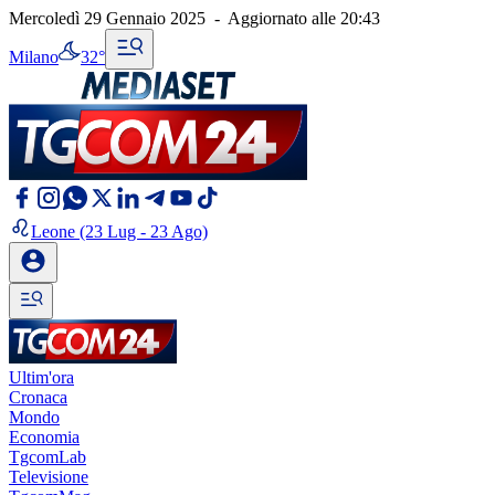
Mercoledì 29 Gennaio 2025
-
Aggiornato alle
20:43
Milano
32°
Leone
(23 Lug - 23 Ago)
Ultim'ora
Cronaca
Mondo
Economia
TgcomLab
Televisione