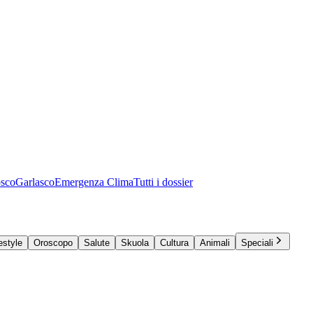
osco
Garlasco
Emergenza Clima
Tutti i dossier
estyle
Oroscopo
Salute
Skuola
Cultura
Animali
Speciali