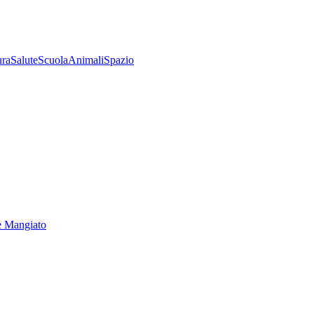
ura
Salute
Scuola
Animali
Spazio
e Mangiato