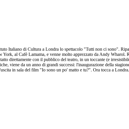
ituto Italiano di Cultura a Londra lo spettacolo "Tutti non ci sono". Ripar
w York, al Cafè Lamama, e venne molto apprezzato da Andy Wharol. Racc
tto direttamente con il pubblico del teatro, in un toccante (e irresistib
hiche, viene da un anno di grandi successi: l'inaugurazione della stagio
scita in sala del film "Io sono un po' matto e tu?". Ora tocca a Londra