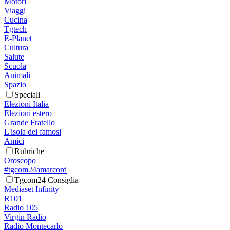
Motori
Viaggi
Cucina
Tgtech
E-Planet
Cultura
Salute
Scuola
Animali
Spazio
Speciali
Elezioni Italia
Elezioni estero
Grande Fratello
L'isola dei famosi
Amici
Rubriche
Oroscopo
#tgcom24amarcord
Tgcom24 Consiglia
Mediaset Infinity
R101
Radio 105
Virgin Radio
Radio Montecarlo