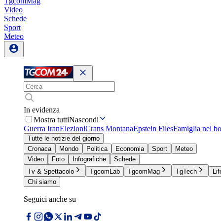
TgcomMag
Video
Schede
Sport
Meteo
In evidenza
Mostra tutti
Nascondi
Guerra Iran
Elezioni
Crans Montana
Epstein Files
Famiglia nel b
Tutte le notizie del giorno
Cronaca
Mondo
Politica
Economia
Sport
Meteo
Video
Foto
Infografiche
Schede
Tv & Spettacolo
TgcomLab
TgcomMag
TgTech
Lif
Chi siamo
Seguici anche su