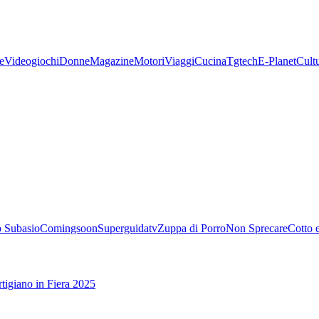
e
Videogiochi
Donne
Magazine
Motori
Viaggi
Cucina
Tgtech
E-Planet
Cult
 Subasio
Comingsoon
Superguidatv
Zuppa di Porro
Non Sprecare
Cotto 
tigiano in Fiera 2025