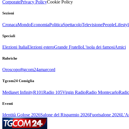
Corporate
Privacy Policy
Cookie Policy
Sezioni
Cronaca
Mondo
Economia
Politica
Spettacolo
Televisione
People
Lifestyl
Speciali
Elezioni Italia
Elezioni estero
Grande Fratello
L'isola dei famosi
Amici
Rubriche
Oroscopo
#tgcom24amarcord
Tgcom24 Consiglia
Mediaset Infinity
R101
Radio 105
Virgin Radio
Radio Montecarlo
Radio
Eventi
Identità Golose 2026
Salone del Risparmio 2026
Fuorisalone 2026
L'Ar