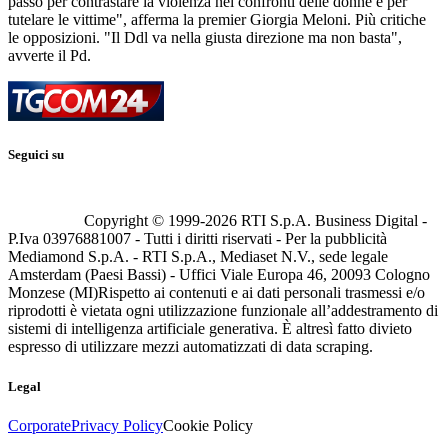
passo per contrastare la violenza nei confronti delle donne e per
tutelare le vittime", afferma la premier Giorgia Meloni. Più critiche
le opposizioni. "Il Ddl va nella giusta direzione ma non basta",
avverte il Pd.
Seguici su
Copyright © 1999-
2026
RTI S.p.A. Business Digital -
P.Iva 03976881007 - Tutti i diritti riservati - Per la pubblicità
Mediamond S.p.A. - RTI S.p.A., Mediaset N.V., sede legale
Amsterdam (Paesi Bassi) - Uffici Viale Europa 46, 20093 Cologno
Monzese (MI)
Rispetto ai contenuti e ai dati personali trasmessi e/o
riprodotti è vietata ogni utilizzazione funzionale all’addestramento di
sistemi di intelligenza artificiale generativa. È altresì fatto divieto
espresso di utilizzare mezzi automatizzati di data scraping.
Legal
Corporate
Privacy Policy
Cookie Policy