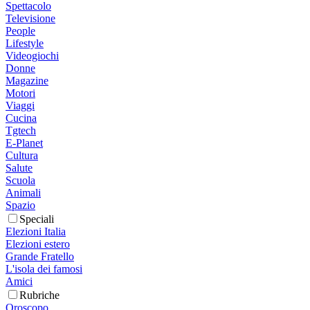
Spettacolo
Televisione
People
Lifestyle
Videogiochi
Donne
Magazine
Motori
Viaggi
Cucina
Tgtech
E-Planet
Cultura
Salute
Scuola
Animali
Spazio
Speciali
Elezioni Italia
Elezioni estero
Grande Fratello
L'isola dei famosi
Amici
Rubriche
Oroscopo