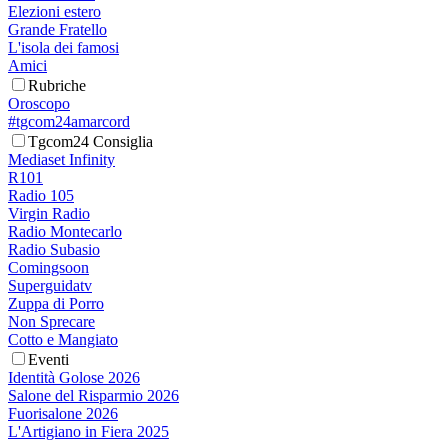
Elezioni estero
Grande Fratello
L'isola dei famosi
Amici
Rubriche
Oroscopo
#tgcom24amarcord
Tgcom24 Consiglia
Mediaset Infinity
R101
Radio 105
Virgin Radio
Radio Montecarlo
Radio Subasio
Comingsoon
Superguidatv
Zuppa di Porro
Non Sprecare
Cotto e Mangiato
Eventi
Identità Golose 2026
Salone del Risparmio 2026
Fuorisalone 2026
L'Artigiano in Fiera 2025