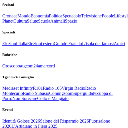
Sezioni
Cronaca
Mondo
Economia
Politica
Spettacolo
Televisione
People
Lifestyl
Planet
Cultura
Salute
Scuola
Animali
Spazio
Speciali
Elezioni Italia
Elezioni estero
Grande Fratello
L'isola dei famosi
Amici
Rubriche
Oroscopo
#tgcom24amarcord
Tgcom24 Consiglia
Mediaset Infinity
R101
Radio 105
Virgin Radio
Radio
Montecarlo
Radio Subasio
Comingsoon
Superguidatv
Zuppa di
Porro
Non Sprecare
Cotto e Mangiato
Eventi
Identità Golose 2026
Salone del Risparmio 2026
Fuorisalone
2026
L'Artigiano in Fiera 2025