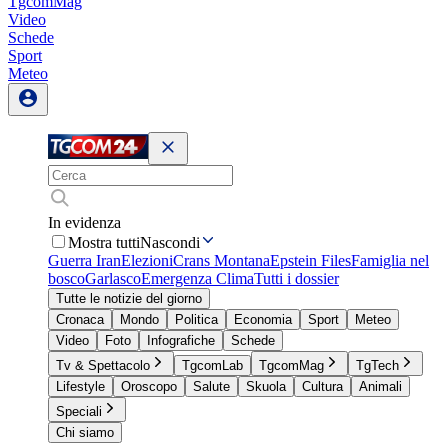
TgcomMag
Video
Schede
Sport
Meteo
In evidenza
Mostra tutti
Nascondi
Guerra Iran
Elezioni
Crans Montana
Epstein Files
Famiglia nel
bosco
Garlasco
Emergenza Clima
Tutti i dossier
Tutte le notizie del giorno
Cronaca
Mondo
Politica
Economia
Sport
Meteo
Video
Foto
Infografiche
Schede
Tv & Spettacolo
TgcomLab
TgcomMag
TgTech
Lifestyle
Oroscopo
Salute
Skuola
Cultura
Animali
Speciali
Chi siamo