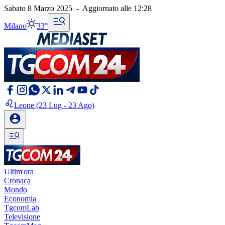
Sabato 8 Marzo 2025
-
Aggiornato alle
12:28
Milano
33°
Leone
(23 Lug - 23 Ago)
Ultim'ora
Cronaca
Mondo
Economia
TgcomLab
Televisione