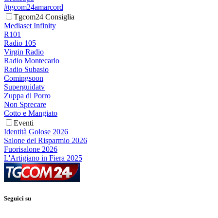
#tgcom24amarcord
Tgcom24 Consiglia
Mediaset Infinity
R101
Radio 105
Virgin Radio
Radio Montecarlo
Radio Subasio
Comingsoon
Superguidatv
Zuppa di Porro
Non Sprecare
Cotto e Mangiato
Eventi
Identità Golose 2026
Salone del Risparmio 2026
Fuorisalone 2026
L'Artigiano in Fiera 2025
Seguici su