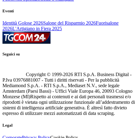
Eventi
Identità Golose 2026
Salone del Risparmio 2026
Fuorisalone
2026
L'Artigiano in Fiera 2025
Seguici su
Copyright © 1999-
2026
RTI S.p.A. Business Digital -
P.Iva 03976881007 - Tutti i diritti riservati - Per la pubblicità
Mediamond S.p.A. - RTI S.p.A., Mediaset N.V., sede legale
Amsterdam (Paesi Bassi) - Uffici Viale Europa 46, 20093 Cologno
Monzese (MI)
Rispetto ai contenuti e ai dati personali trasmessi e/o
riprodotti è vietata ogni utilizzazione funzionale all’addestramento di
sistemi di intelligenza artificiale generativa. È altresì fatto divieto
espresso di utilizzare mezzi automatizzati di data scraping.
Legal
Corporate
Privacy Policy
Cookie Policy