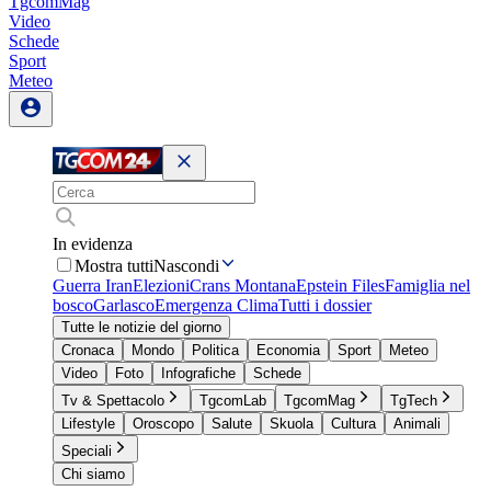
TgcomMag
Video
Schede
Sport
Meteo
In evidenza
Mostra tutti
Nascondi
Guerra Iran
Elezioni
Crans Montana
Epstein Files
Famiglia nel
bosco
Garlasco
Emergenza Clima
Tutti i dossier
Tutte le notizie del giorno
Cronaca
Mondo
Politica
Economia
Sport
Meteo
Video
Foto
Infografiche
Schede
Tv & Spettacolo
TgcomLab
TgcomMag
TgTech
Lifestyle
Oroscopo
Salute
Skuola
Cultura
Animali
Speciali
Chi siamo