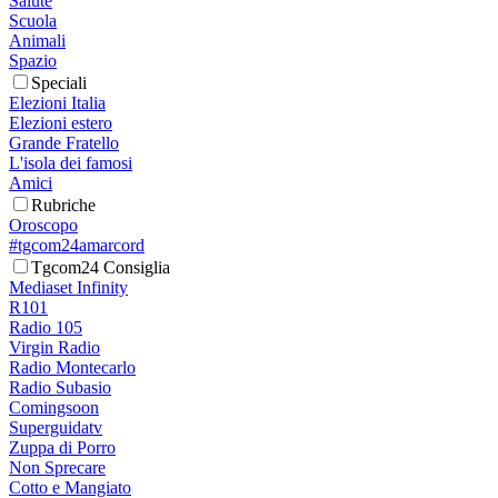
Salute
Scuola
Animali
Spazio
Speciali
Elezioni Italia
Elezioni estero
Grande Fratello
L'isola dei famosi
Amici
Rubriche
Oroscopo
#tgcom24amarcord
Tgcom24 Consiglia
Mediaset Infinity
R101
Radio 105
Virgin Radio
Radio Montecarlo
Radio Subasio
Comingsoon
Superguidatv
Zuppa di Porro
Non Sprecare
Cotto e Mangiato