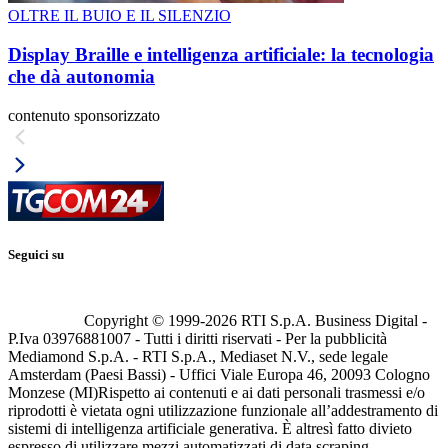
OLTRE IL BUIO E IL SILENZIO
Display Braille e intelligenza artificiale: la tecnologia
che dà autonomia
contenuto sponsorizzato
Seguici su
Copyright © 1999-
2026
RTI S.p.A. Business Digital -
P.Iva 03976881007 - Tutti i diritti riservati - Per la pubblicità
Mediamond S.p.A. - RTI S.p.A., Mediaset N.V., sede legale
Amsterdam (Paesi Bassi) - Uffici Viale Europa 46, 20093 Cologno
Monzese (MI)
Rispetto ai contenuti e ai dati personali trasmessi e/o
riprodotti è vietata ogni utilizzazione funzionale all’addestramento di
sistemi di intelligenza artificiale generativa. È altresì fatto divieto
espresso di utilizzare mezzi automatizzati di data scraping.