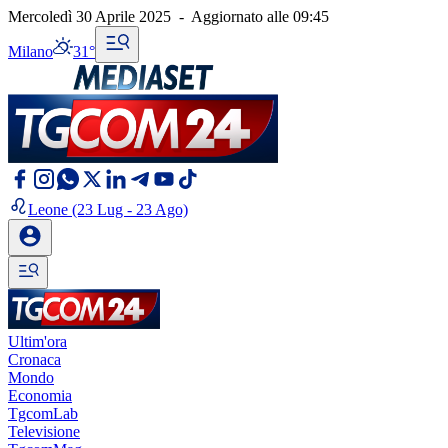
Mercoledì 30 Aprile 2025
-
Aggiornato alle
09:45
Milano
31°
Leone
(23 Lug - 23 Ago)
Ultim'ora
Cronaca
Mondo
Economia
TgcomLab
Televisione