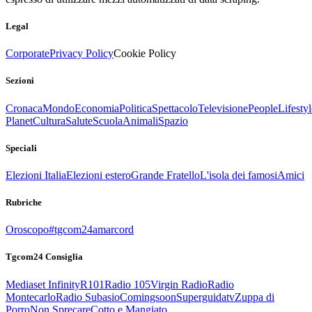
Legal
Corporate
Privacy Policy
Cookie Policy
Sezioni
Cronaca
Mondo
Economia
Politica
Spettacolo
Televisione
People
Lifestyl
Planet
Cultura
Salute
Scuola
Animali
Spazio
Speciali
Elezioni Italia
Elezioni estero
Grande Fratello
L'isola dei famosi
Amici
Rubriche
Oroscopo
#tgcom24amarcord
Tgcom24 Consiglia
Mediaset Infinity
R101
Radio 105
Virgin Radio
Radio
Montecarlo
Radio Subasio
Comingsoon
Superguidatv
Zuppa di
Porro
Non Sprecare
Cotto e Mangiato