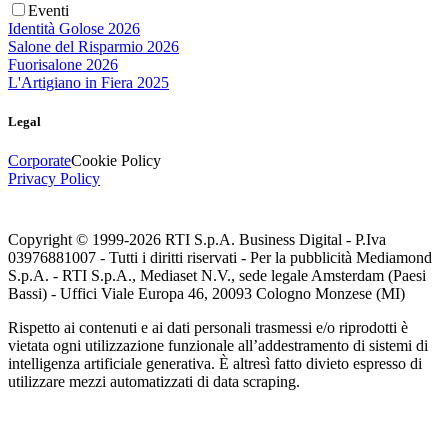
Eventi
Identità Golose 2026
Salone del Risparmio 2026
Fuorisalone 2026
L'Artigiano in Fiera 2025
Legal
Corporate
Cookie Policy
Privacy Policy
Copyright © 1999-
2026
RTI S.p.A. Business Digital - P.Iva
03976881007 - Tutti i diritti riservati - Per la pubblicità Mediamond
S.p.A. - RTI S.p.A., Mediaset N.V., sede legale Amsterdam (Paesi
Bassi) - Uffici Viale Europa 46, 20093 Cologno Monzese (MI)
Rispetto ai contenuti e ai dati personali trasmessi e/o riprodotti è
vietata ogni utilizzazione funzionale all’addestramento di sistemi di
intelligenza artificiale generativa. È altresì fatto divieto espresso di
utilizzare mezzi automatizzati di data scraping.