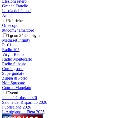
Elezioni estero
Grande Fratello
L'isola dei famosi
Amici
Rubriche
Oroscopo
#tgcom24amarcord
Tgcom24 Consiglia
Mediaset Infinity
R101
Radio 105
Virgin Radio
Radio Montecarlo
Radio Subasio
Comingsoon
Superguidatv
Zuppa di Porro
Non Sprecare
Cotto e Mangiato
Eventi
Identità Golose 2026
Salone del Risparmio 2026
Fuorisalone 2026
L'Artigiano in Fiera 2025