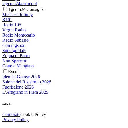
#tgcom24amarcord
Tgcom24 Consiglia
Mediaset Infinity
R101
Radio 105
Virgin Radio
Radio Montecarlo
Radio Subasio
Comingsoon
Superguidatv
Zuppa di Porro
Non Sprecare
Cotto e Mangiato
Eventi
Identità Golose 2026
Salone del Risparmio 2026
Fuorisalone 2026
L'Artigiano in Fiera 2025
Legal
Corporate
Cookie Policy
Privacy Policy