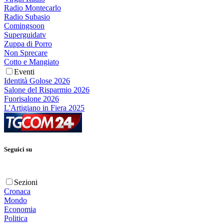
Radio Montecarlo
Radio Subasio
Comingsoon
Superguidatv
Zuppa di Porro
Non Sprecare
Cotto e Mangiato
Eventi
Identità Golose 2026
Salone del Risparmio 2026
Fuorisalone 2026
L'Artigiano in Fiera 2025
Seguici su
Sezioni
Cronaca
Mondo
Economia
Politica