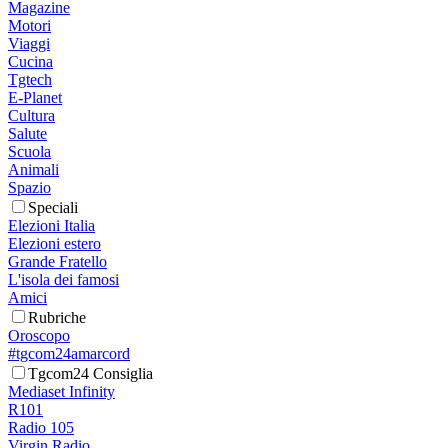
Magazine
Motori
Viaggi
Cucina
Tgtech
E-Planet
Cultura
Salute
Scuola
Animali
Spazio
Speciali
Elezioni Italia
Elezioni estero
Grande Fratello
L'isola dei famosi
Amici
Rubriche
Oroscopo
#tgcom24amarcord
Tgcom24 Consiglia
Mediaset Infinity
R101
Radio 105
Virgin Radio