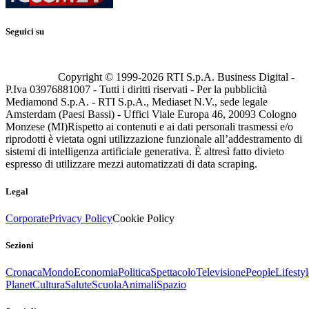
Seguici su
Copyright © 1999-
2026
RTI S.p.A. Business Digital -
P.Iva 03976881007 - Tutti i diritti riservati - Per la pubblicità
Mediamond S.p.A. - RTI S.p.A., Mediaset N.V., sede legale
Amsterdam (Paesi Bassi) - Uffici Viale Europa 46, 20093 Cologno
Monzese (MI)
Rispetto ai contenuti e ai dati personali trasmessi e/o
riprodotti è vietata ogni utilizzazione funzionale all’addestramento di
sistemi di intelligenza artificiale generativa. È altresì fatto divieto
espresso di utilizzare mezzi automatizzati di data scraping.
Legal
Corporate
Privacy Policy
Cookie Policy
Sezioni
Cronaca
Mondo
Economia
Politica
Spettacolo
Televisione
People
Lifestyl
Planet
Cultura
Salute
Scuola
Animali
Spazio