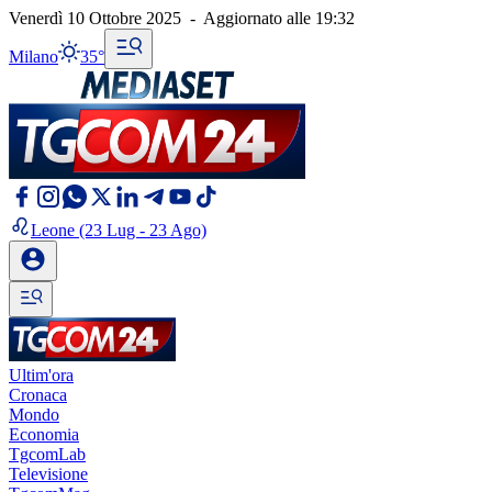
Venerdì 10 Ottobre 2025
-
Aggiornato alle
19:32
Milano
35°
Leone
(23 Lug - 23 Ago)
Ultim'ora
Cronaca
Mondo
Economia
TgcomLab
Televisione