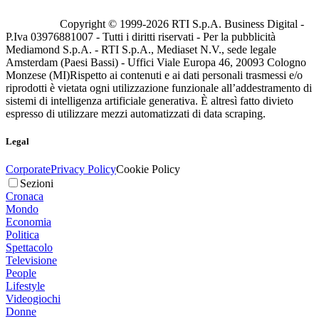
Copyright © 1999-
2026
RTI S.p.A. Business Digital -
P.Iva 03976881007 - Tutti i diritti riservati - Per la pubblicità
Mediamond S.p.A. - RTI S.p.A., Mediaset N.V., sede legale
Amsterdam (Paesi Bassi) - Uffici Viale Europa 46, 20093 Cologno
Monzese (MI)
Rispetto ai contenuti e ai dati personali trasmessi e/o
riprodotti è vietata ogni utilizzazione funzionale all’addestramento di
sistemi di intelligenza artificiale generativa. È altresì fatto divieto
espresso di utilizzare mezzi automatizzati di data scraping.
Legal
Corporate
Privacy Policy
Cookie Policy
Sezioni
Cronaca
Mondo
Economia
Politica
Spettacolo
Televisione
People
Lifestyle
Videogiochi
Donne