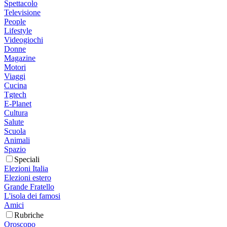
Spettacolo
Televisione
People
Lifestyle
Videogiochi
Donne
Magazine
Motori
Viaggi
Cucina
Tgtech
E-Planet
Cultura
Salute
Scuola
Animali
Spazio
Speciali
Elezioni Italia
Elezioni estero
Grande Fratello
L'isola dei famosi
Amici
Rubriche
Oroscopo