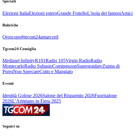
Speciali
Elezioni Italia
Elezioni estero
Grande Fratello
L'isola dei famosi
Amici
Rubriche
Oroscopo
#tgcom24amarcord
Tgcom24 Consiglia
Mediaset Infinity
R101
Radio 105
Virgin Radio
Radio
Montecarlo
Radio Subasio
Comingsoon
Superguidatv
Zuppa di
Porro
Non Sprecare
Cotto e Mangiato
Eventi
Identità Golose 2026
Salone del Risparmio 2026
Fuorisalone
2026
L'Artigiano in Fiera 2025
Seguici su