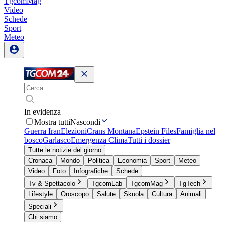
TgcomMag
Video
Schede
Sport
Meteo
In evidenza
Mostra tutti
Nascondi
Guerra Iran
Elezioni
Crans Montana
Epstein Files
Famiglia nel
bosco
Garlasco
Emergenza Clima
Tutti i dossier
Tutte le notizie del giorno
Cronaca
Mondo
Politica
Economia
Sport
Meteo
Video
Foto
Infografiche
Schede
Tv & Spettacolo
TgcomLab
TgcomMag
TgTech
Lifestyle
Oroscopo
Salute
Skuola
Cultura
Animali
Speciali
Chi siamo