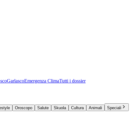
osco
Garlasco
Emergenza Clima
Tutti i dossier
estyle
Oroscopo
Salute
Skuola
Cultura
Animali
Speciali