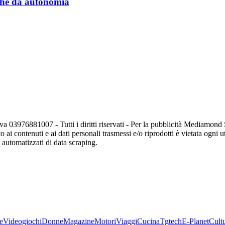
a che dà autonomia
va 03976881007 - Tutti i diritti riservati - Per la pubblicità Mediamon
o ai contenuti e ai dati personali trasmessi e/o riprodotti è vietata ogni 
zi automatizzati di data scraping.
e
Videogiochi
Donne
Magazine
Motori
Viaggi
Cucina
Tgtech
E-Planet
Cult