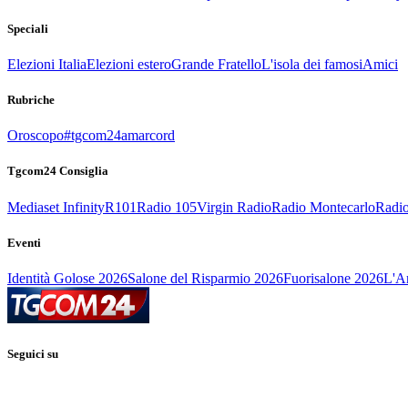
Speciali
Elezioni Italia
Elezioni estero
Grande Fratello
L'isola dei famosi
Amici
Rubriche
Oroscopo
#tgcom24amarcord
Tgcom24 Consiglia
Mediaset Infinity
R101
Radio 105
Virgin Radio
Radio Montecarlo
Radio
Eventi
Identità Golose 2026
Salone del Risparmio 2026
Fuorisalone 2026
L'Ar
Seguici su