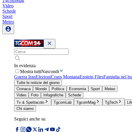
TgcomMag
Video
Schede
Sport
Meteo
In evidenza
Mostra tutti
Nascondi
Guerra Iran
Elezioni
Crans Montana
Epstein Files
Famiglia nel b
Tutte le notizie del giorno
Cronaca
Mondo
Politica
Economia
Sport
Meteo
Video
Foto
Infografiche
Schede
Tv & Spettacolo
TgcomLab
TgcomMag
TgTech
Lif
Chi siamo
Seguici anche su