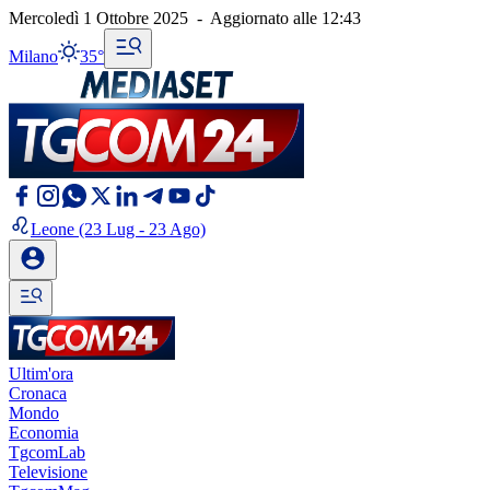
Mercoledì 1 Ottobre 2025
-
Aggiornato alle
12:43
Milano
35°
Leone
(23 Lug - 23 Ago)
Ultim'ora
Cronaca
Mondo
Economia
TgcomLab
Televisione