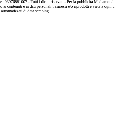
va 03976881007 - Tutti i diritti riservati - Per la pubblicità Mediamon
o ai contenuti e ai dati personali trasmessi e/o riprodotti è vietata ogni 
zi automatizzati di data scraping.