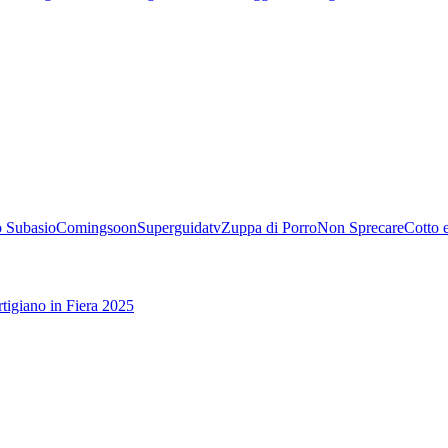
 Subasio
Comingsoon
Superguidatv
Zuppa di Porro
Non Sprecare
Cotto 
tigiano in Fiera 2025