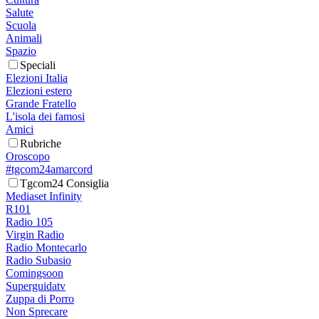
Salute
Scuola
Animali
Spazio
Speciali
Elezioni Italia
Elezioni estero
Grande Fratello
L'isola dei famosi
Amici
Rubriche
Oroscopo
#tgcom24amarcord
Tgcom24 Consiglia
Mediaset Infinity
R101
Radio 105
Virgin Radio
Radio Montecarlo
Radio Subasio
Comingsoon
Superguidatv
Zuppa di Porro
Non Sprecare