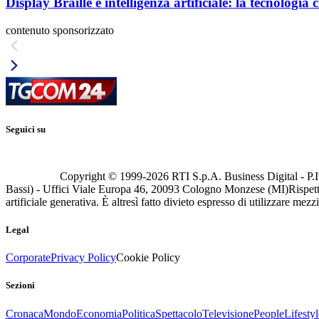
Display Braille e intelligenza artificiale: la tecnologi
contenuto sponsorizzato
Seguici su
Copyright © 1999-
2026
RTI S.p.A. Business Digital - P.I
Bassi) - Uffici Viale Europa 46, 20093 Cologno Monzese (MI)
Rispett
artificiale generativa. È altresì fatto divieto espresso di utilizzare mez
Legal
Corporate
Privacy Policy
Cookie Policy
Sezioni
Cronaca
Mondo
Economia
Politica
Spettacolo
Televisione
People
Lifestyl