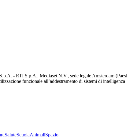
d S.p.A. - RTI S.p.A., Mediaset N.V., sede legale Amsterdam (Paesi
utilizzazione funzionale all’addestramento di sistemi di intelligenza
ura
Salute
Scuola
Animali
Spazio