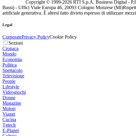
Copyright © 1999-
2026
RTI S.p.A. Business Digital - P.I
Bassi) - Uffici Viale Europa 46, 20093 Cologno Monzese (MI)
Rispett
artificiale generativa. È altresì fatto divieto espresso di utilizzare mez
Legal
Corporate
Privacy Policy
Cookie Policy
Sezioni
Cronaca
Mondo
Economia
Politica
Spettacolo
Televisione
People
Lifestyle
Videogiochi
Donne
Magazine
Motori
Viaggi
Cucina
Tgtech
E-Planet
Cultura