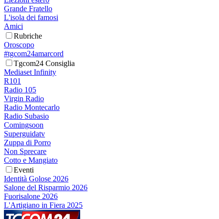
Grande Fratello
L'isola dei famosi
Amici
Rubriche
Oroscopo
#tgcom24amarcord
Tgcom24 Consiglia
Mediaset Infinity
R101
Radio 105
Virgin Radio
Radio Montecarlo
Radio Subasio
Comingsoon
Superguidatv
Zuppa di Porro
Non Sprecare
Cotto e Mangiato
Eventi
Identità Golose 2026
Salone del Risparmio 2026
Fuorisalone 2026
L'Artigiano in Fiera 2025