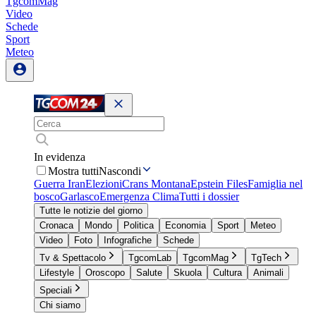
TgcomMag
Video
Schede
Sport
Meteo
In evidenza
Mostra tutti
Nascondi
Guerra Iran
Elezioni
Crans Montana
Epstein Files
Famiglia nel
bosco
Garlasco
Emergenza Clima
Tutti i dossier
Tutte le notizie del giorno
Cronaca
Mondo
Politica
Economia
Sport
Meteo
Video
Foto
Infografiche
Schede
Tv & Spettacolo
TgcomLab
TgcomMag
TgTech
Lifestyle
Oroscopo
Salute
Skuola
Cultura
Animali
Speciali
Chi siamo