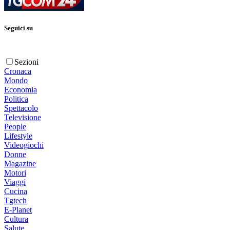
Seguici su
Sezioni
Cronaca
Mondo
Economia
Politica
Spettacolo
Televisione
People
Lifestyle
Videogiochi
Donne
Magazine
Motori
Viaggi
Cucina
Tgtech
E-Planet
Cultura
Salute