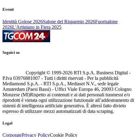
Eventi
Identità Golose 2026
Salone del Risparmio 2026
Fuorisalone
2026
L'Artigiano in Fiera 2025
Seguici su
Copyright © 1999-
2026
RTI S.p.A. Business Digital -
P.Iva 03976881007 - Tutti i diritti riservati - Per la pubblicità
Mediamond S.p.A. - RTI S.p.A., Mediaset N.V., sede legale
Amsterdam (Paesi Bassi) - Uffici Viale Europa 46, 20093 Cologno
Monzese (MI)
Rispetto ai contenuti e ai dati personali trasmessi e/o
riprodotti è vietata ogni utilizzazione funzionale all’addestramento di
sistemi di intelligenza artificiale generativa. È altresì fatto divieto
espresso di utilizzare mezzi automatizzati di data scraping.
Legal
Corporate
Privacy Policy
Cookie Policy