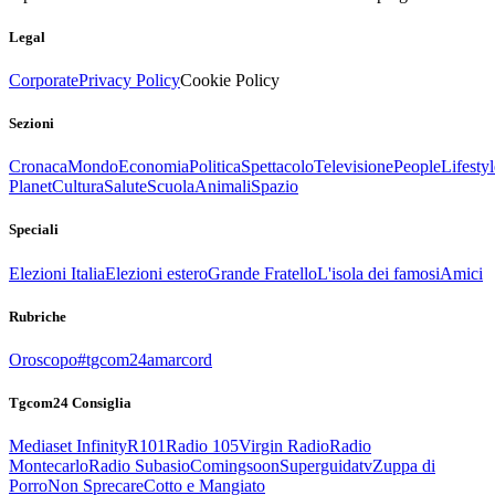
Legal
Corporate
Privacy Policy
Cookie Policy
Sezioni
Cronaca
Mondo
Economia
Politica
Spettacolo
Televisione
People
Lifestyl
Planet
Cultura
Salute
Scuola
Animali
Spazio
Speciali
Elezioni Italia
Elezioni estero
Grande Fratello
L'isola dei famosi
Amici
Rubriche
Oroscopo
#tgcom24amarcord
Tgcom24 Consiglia
Mediaset Infinity
R101
Radio 105
Virgin Radio
Radio
Montecarlo
Radio Subasio
Comingsoon
Superguidatv
Zuppa di
Porro
Non Sprecare
Cotto e Mangiato