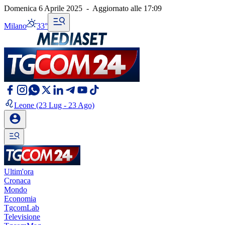
Domenica 6 Aprile 2025
-
Aggiornato alle
17:09
Milano
33°
Leone
(23 Lug - 23 Ago)
Ultim'ora
Cronaca
Mondo
Economia
TgcomLab
Televisione