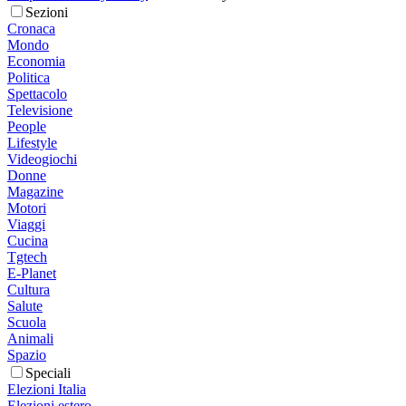
Sezioni
Cronaca
Mondo
Economia
Politica
Spettacolo
Televisione
People
Lifestyle
Videogiochi
Donne
Magazine
Motori
Viaggi
Cucina
Tgtech
E-Planet
Cultura
Salute
Scuola
Animali
Spazio
Speciali
Elezioni Italia
Elezioni estero