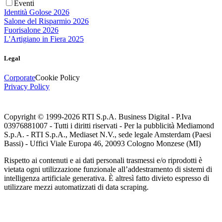
Eventi
Identità Golose 2026
Salone del Risparmio 2026
Fuorisalone 2026
L'Artigiano in Fiera 2025
Legal
Corporate
Cookie Policy
Privacy Policy
Copyright © 1999-
2026
RTI S.p.A. Business Digital - P.Iva
03976881007 - Tutti i diritti riservati - Per la pubblicità Mediamond
S.p.A. - RTI S.p.A., Mediaset N.V., sede legale Amsterdam (Paesi
Bassi) - Uffici Viale Europa 46, 20093 Cologno Monzese (MI)
Rispetto ai contenuti e ai dati personali trasmessi e/o riprodotti è
vietata ogni utilizzazione funzionale all’addestramento di sistemi di
intelligenza artificiale generativa. È altresì fatto divieto espresso di
utilizzare mezzi automatizzati di data scraping.