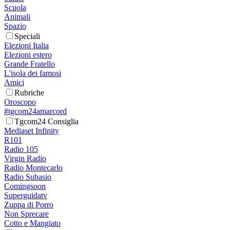
Scuola
Animali
Spazio
Speciali
Elezioni Italia
Elezioni estero
Grande Fratello
L'isola dei famosi
Amici
Rubriche
Oroscopo
#tgcom24amarcord
Tgcom24 Consiglia
Mediaset Infinity
R101
Radio 105
Virgin Radio
Radio Montecarlo
Radio Subasio
Comingsoon
Superguidatv
Zuppa di Porro
Non Sprecare
Cotto e Mangiato