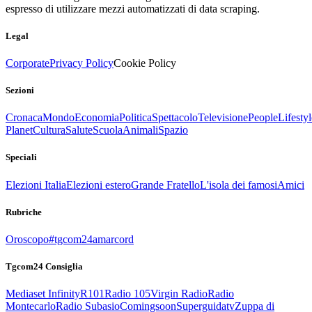
espresso di utilizzare mezzi automatizzati di data scraping.
Legal
Corporate
Privacy Policy
Cookie Policy
Sezioni
Cronaca
Mondo
Economia
Politica
Spettacolo
Televisione
People
Lifestyl
Planet
Cultura
Salute
Scuola
Animali
Spazio
Speciali
Elezioni Italia
Elezioni estero
Grande Fratello
L'isola dei famosi
Amici
Rubriche
Oroscopo
#tgcom24amarcord
Tgcom24 Consiglia
Mediaset Infinity
R101
Radio 105
Virgin Radio
Radio
Montecarlo
Radio Subasio
Comingsoon
Superguidatv
Zuppa di