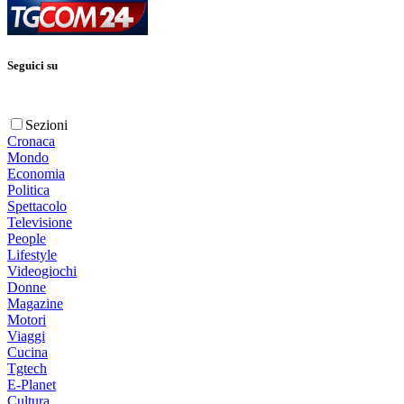
Seguici su
Sezioni
Cronaca
Mondo
Economia
Politica
Spettacolo
Televisione
People
Lifestyle
Videogiochi
Donne
Magazine
Motori
Viaggi
Cucina
Tgtech
E-Planet
Cultura