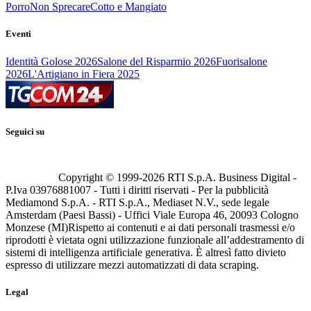
Porro
Non Sprecare
Cotto e Mangiato
Eventi
Identità Golose 2026
Salone del Risparmio 2026
Fuorisalone
2026
L'Artigiano in Fiera 2025
Seguici su
Copyright © 1999-
2026
RTI S.p.A. Business Digital -
P.Iva 03976881007 - Tutti i diritti riservati - Per la pubblicità
Mediamond S.p.A. - RTI S.p.A., Mediaset N.V., sede legale
Amsterdam (Paesi Bassi) - Uffici Viale Europa 46, 20093 Cologno
Monzese (MI)
Rispetto ai contenuti e ai dati personali trasmessi e/o
riprodotti è vietata ogni utilizzazione funzionale all’addestramento di
sistemi di intelligenza artificiale generativa. È altresì fatto divieto
espresso di utilizzare mezzi automatizzati di data scraping.
Legal