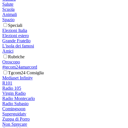
Salute
Scuola
Animali
Spazio
Speciali
Elezioni Italia
Elezioni estero
Grande Fratello
L'isola dei famosi
Amici
Rubriche
Oroscopo
#tgcom24amarcord
Tgcom24 Consiglia
Mediaset Infinity
R101
Radio 105
Virgin Radio
Radio Montecarlo
Radio Subasio
Comingsoon
Superguidatv
Zuppa di Porro
Non Sprecare