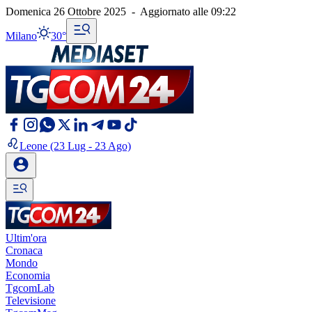
Domenica 26 Ottobre 2025
-
Aggiornato alle
09:22
Milano
30°
Leone
(23 Lug - 23 Ago)
Ultim'ora
Cronaca
Mondo
Economia
TgcomLab
Televisione