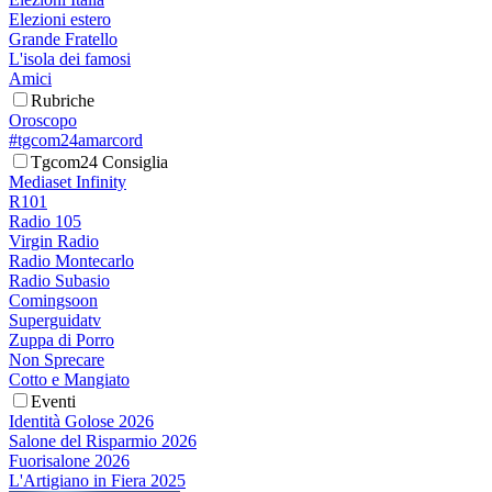
Elezioni estero
Grande Fratello
L'isola dei famosi
Amici
Rubriche
Oroscopo
#tgcom24amarcord
Tgcom24 Consiglia
Mediaset Infinity
R101
Radio 105
Virgin Radio
Radio Montecarlo
Radio Subasio
Comingsoon
Superguidatv
Zuppa di Porro
Non Sprecare
Cotto e Mangiato
Eventi
Identità Golose 2026
Salone del Risparmio 2026
Fuorisalone 2026
L'Artigiano in Fiera 2025