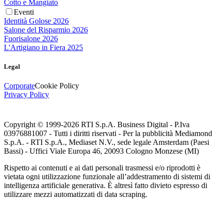
Cotto e Mangiato
Eventi
Identità Golose 2026
Salone del Risparmio 2026
Fuorisalone 2026
L'Artigiano in Fiera 2025
Legal
Corporate
Cookie Policy
Privacy Policy
Copyright © 1999-
2026
RTI S.p.A. Business Digital - P.Iva
03976881007 - Tutti i diritti riservati - Per la pubblicità Mediamond
S.p.A. - RTI S.p.A., Mediaset N.V., sede legale Amsterdam (Paesi
Bassi) - Uffici Viale Europa 46, 20093 Cologno Monzese (MI)
Rispetto ai contenuti e ai dati personali trasmessi e/o riprodotti è
vietata ogni utilizzazione funzionale all’addestramento di sistemi di
intelligenza artificiale generativa. È altresì fatto divieto espresso di
utilizzare mezzi automatizzati di data scraping.