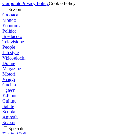
Corporate
Privacy Policy
Cookie Policy
Sezioni
Cronaca
Mondo
Economia
Politica
Spettacolo
Televisione
People
Lifestyle
Videogiochi
Donne
Magazine
Motori
Viaggi
Cucina
Tgtech
E-Planet
Cultura
Salute
Scuola
Animali
Spazio
Speciali
Elezioni Italia