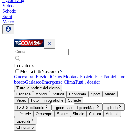
TgcomMag
Video
Schede
Sport
Meteo
In evidenza
Mostra tutti
Nascondi
Guerra Iran
Elezioni
Crans Montana
Epstein Files
Famiglia nel
bosco
Garlasco
Emergenza Clima
Tutti i dossier
Tutte le notizie del giorno
Cronaca
Mondo
Politica
Economia
Sport
Meteo
Video
Foto
Infografiche
Schede
Tv & Spettacolo
TgcomLab
TgcomMag
TgTech
Lifestyle
Oroscopo
Salute
Skuola
Cultura
Animali
Speciali
Chi siamo