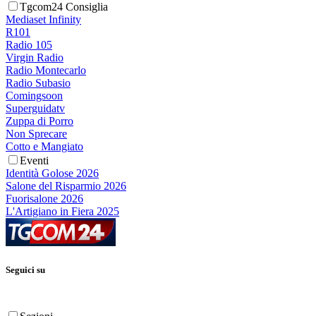
Tgcom24 Consiglia
Mediaset Infinity
R101
Radio 105
Virgin Radio
Radio Montecarlo
Radio Subasio
Comingsoon
Superguidatv
Zuppa di Porro
Non Sprecare
Cotto e Mangiato
Eventi
Identità Golose 2026
Salone del Risparmio 2026
Fuorisalone 2026
L'Artigiano in Fiera 2025
Seguici su