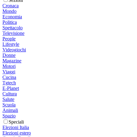
Sezioni
Cronaca
Mondo
Economia
Politica
Spettacolo
Televisione
People
Lifestyle
Videogiochi
Donne
Magazine
Motori
Viaggi
Cucina
Tgtech
E-Planet
Cultura
Salute
Scuola
Animali
Spazio
Speciali
Elezioni Italia
Elezioni estero