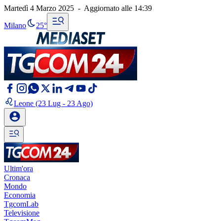
Martedì 4 Marzo 2025
-
Aggiornato alle
14:39
Milano
25°
Leone
(23 Lug - 23 Ago)
Ultim'ora
Cronaca
Mondo
Economia
TgcomLab
Televisione