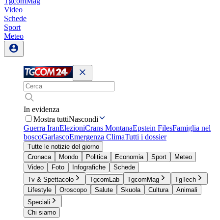
TgcomMag
Video
Schede
Sport
Meteo
In evidenza
Mostra tutti
Nascondi
Guerra Iran
Elezioni
Crans Montana
Epstein Files
Famiglia nel
bosco
Garlasco
Emergenza Clima
Tutti i dossier
Tutte le notizie del giorno
Cronaca
Mondo
Politica
Economia
Sport
Meteo
Video
Foto
Infografiche
Schede
Tv & Spettacolo
TgcomLab
TgcomMag
TgTech
Lifestyle
Oroscopo
Salute
Skuola
Cultura
Animali
Speciali
Chi siamo