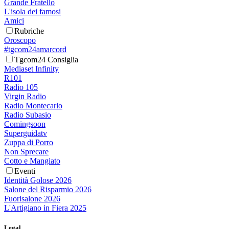
Grande Fratello
L'isola dei famosi
Amici
Rubriche
Oroscopo
#tgcom24amarcord
Tgcom24 Consiglia
Mediaset Infinity
R101
Radio 105
Virgin Radio
Radio Montecarlo
Radio Subasio
Comingsoon
Superguidatv
Zuppa di Porro
Non Sprecare
Cotto e Mangiato
Eventi
Identità Golose 2026
Salone del Risparmio 2026
Fuorisalone 2026
L'Artigiano in Fiera 2025
Legal