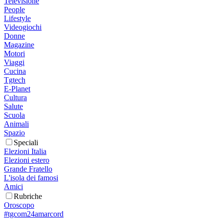
Televisione
People
Lifestyle
Videogiochi
Donne
Magazine
Motori
Viaggi
Cucina
Tgtech
E-Planet
Cultura
Salute
Scuola
Animali
Spazio
Speciali
Elezioni Italia
Elezioni estero
Grande Fratello
L'isola dei famosi
Amici
Rubriche
Oroscopo
#tgcom24amarcord