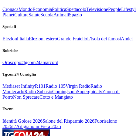
Cronaca
Mondo
Economia
Politica
Spettacolo
Televisione
People
Lifestyl
Planet
Cultura
Salute
Scuola
Animali
Spazio
Speciali
Elezioni Italia
Elezioni estero
Grande Fratello
L'isola dei famosi
Amici
Rubriche
Oroscopo
#tgcom24amarcord
Tgcom24 Consiglia
Mediaset Infinity
R101
Radio 105
Virgin Radio
Radio
Montecarlo
Radio Subasio
Comingsoon
Superguidatv
Zuppa di
Porro
Non Sprecare
Cotto e Mangiato
Eventi
Identità Golose 2026
Salone del Risparmio 2026
Fuorisalone
2026
L'Artigiano in Fiera 2025