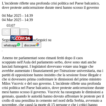
L'incidente riflette una profonda crisi politica nel Paese balcanico,
dove proteste anticorruzione durate mesi hanno scosso il governo
04 Mar 2025 - 14:39
04 Mar 2025 - 14:39
03:07
Segui
su
Seguici su
whatsapp
discover
Ameno tre parlamentari sono rimasti feriti dopo il caos
scoppiato nell'Aula del parlamento serbo, dove sono stati anche
lanciati fumogeni. I legislatori dovevano votare una legge che
avrebbe aumentato i finanziamenti per l'istruzione universitaria, ma i
partiti di opposizione hanno insistito che la sessione fosse illegale e
che si dovessero prima confermare le dimissioni del primo ministro
Milos Vucevic e del suo governo. L'incidente riflette una profonda
crisi politica nel Paese balcanico, dove proteste anticorruzione durate
mesi hanno scosso il governo. Vucevic ha rassegnato le dimissioni a
gennaio, quando le autorità hanno dovuto affrontare le proteste per il
crollo di una pensilina in cemento nel nord della Serbia, avvenuto a
novembre, che causò la morte di 15 persone e che i critici hanno