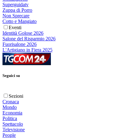
Superguidatv
Zuppa di Porro
Non Sprecare
Cotto e Mangiato
Eventi
Identità Golose 2026
Salone del Risparmio 2026
Fuorisalone 2026
L'Artigiano in Fiera 2025
Seguici su
Sezioni
Cronaca
Mondo
Economia
Politica
Spettacolo
Televisione
People