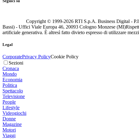
Seguici su
Copyright © 1999-
2026
RTI S.p.A. Business Digital - P.I
Bassi) - Uffici Viale Europa 46, 20093 Cologno Monzese (MI)
Rispett
artificiale generativa. È altresì fatto divieto espresso di utilizzare mez
Legal
Corporate
Privacy Policy
Cookie Policy
Sezioni
Cronaca
Mondo
Economia
Politica
Spettacolo
Televisione
People
Lifestyle
Videogiochi
Donne
Magazine
Motori
Viaggi