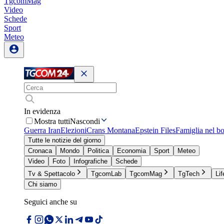
TgcomMag
Video
Schede
Sport
Meteo
In evidenza
Mostra tutti
Nascondi
Guerra Iran
Elezioni
Crans Montana
Epstein Files
Famiglia nel b
Tutte le notizie del giorno
Cronaca
Mondo
Politica
Economia
Sport
Meteo
Video
Foto
Infografiche
Schede
Tv & Spettacolo
TgcomLab
TgcomMag
TgTech
Lif
Chi siamo
Seguici anche su