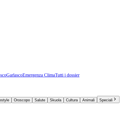
osco
Garlasco
Emergenza Clima
Tutti i dossier
estyle
Oroscopo
Salute
Skuola
Cultura
Animali
Speciali