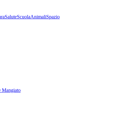
ura
Salute
Scuola
Animali
Spazio
e Mangiato