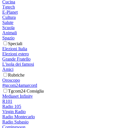
Cucina
Tgtech
E-Planet
Cultura
Salute
Scuola
Animali
Spazio
Speciali
Elezioni Italia
Elezioni estero
Grande Fratello
L'isola dei famosi
Amici
Rubriche
Oroscopo
#tgcom24amarcord
Tgcom24 Consiglia
Mediaset Infinity
R101
Radio 105
Virgin Radio
Radio Montecarlo
Radio Subasio
Comingsoon