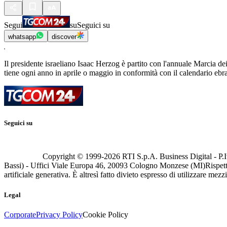
Segui
su
Seguici su
whatsapp
discover
Il presidente israeliano Isaac Herzog è partito con l'annuale Marcia d
tiene ogni anno in aprile o maggio in conformità con il calendario ebr
Seguici su
Copyright © 1999-
2026
RTI S.p.A. Business Digital - P.I
Bassi) - Uffici Viale Europa 46, 20093 Cologno Monzese (MI)
Rispett
artificiale generativa. È altresì fatto divieto espresso di utilizzare mez
Legal
Corporate
Privacy Policy
Cookie Policy