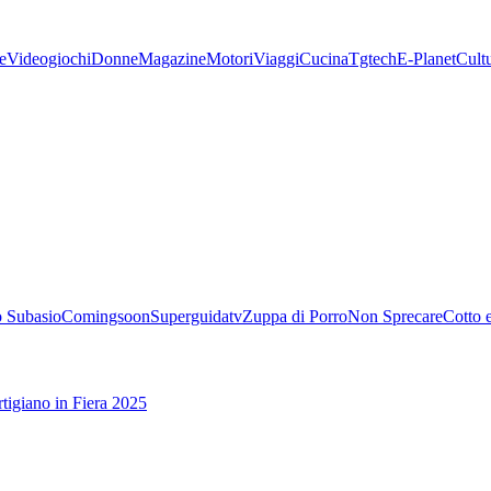
e
Videogiochi
Donne
Magazine
Motori
Viaggi
Cucina
Tgtech
E-Planet
Cult
 Subasio
Comingsoon
Superguidatv
Zuppa di Porro
Non Sprecare
Cotto 
tigiano in Fiera 2025