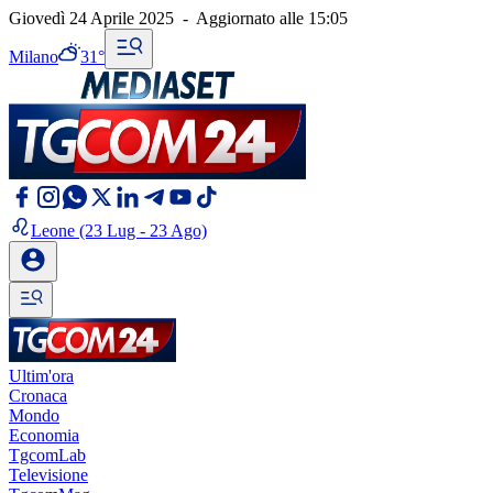
Giovedì 24 Aprile 2025
-
Aggiornato alle
15:05
Milano
31°
Leone
(23 Lug - 23 Ago)
Ultim'ora
Cronaca
Mondo
Economia
TgcomLab
Televisione