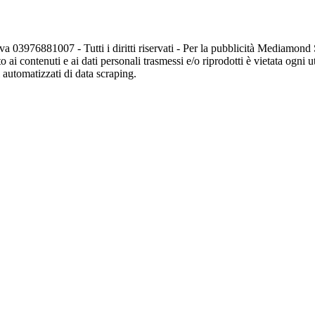
va 03976881007 - Tutti i diritti riservati - Per la pubblicità Mediamon
o ai contenuti e ai dati personali trasmessi e/o riprodotti è vietata ogni 
zi automatizzati di data scraping.