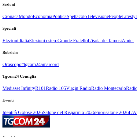
Sezioni
Cronaca
Mondo
Economia
Politica
Spettacolo
Televisione
People
Lifestyl
Speciali
Elezioni Italia
Elezioni estero
Grande Fratello
L'isola dei famosi
Amici
Rubriche
Oroscopo
#tgcom24amarcord
Tgcom24 Consiglia
Mediaset Infinity
R101
Radio 105
Virgin Radio
Radio Montecarlo
Radio
Eventi
Identità Golose 2026
Salone del Risparmio 2026
Fuorisalone 2026
L'Ar