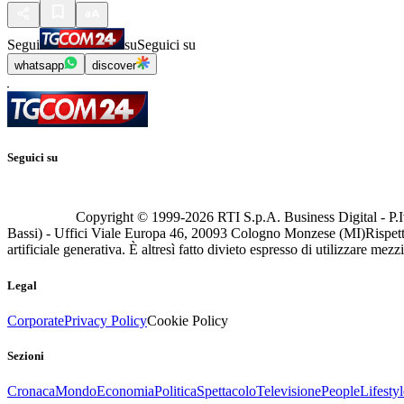
Segui
su
Seguici su
whatsapp
discover
Seguici su
Copyright © 1999-
2026
RTI S.p.A. Business Digital - P.I
Bassi) - Uffici Viale Europa 46, 20093 Cologno Monzese (MI)
Rispett
artificiale generativa. È altresì fatto divieto espresso di utilizzare mez
Legal
Corporate
Privacy Policy
Cookie Policy
Sezioni
Cronaca
Mondo
Economia
Politica
Spettacolo
Televisione
People
Lifestyl