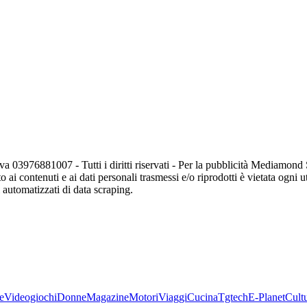
va 03976881007 - Tutti i diritti riservati - Per la pubblicità Mediamon
o ai contenuti e ai dati personali trasmessi e/o riprodotti è vietata ogni 
zi automatizzati di data scraping.
e
Videogiochi
Donne
Magazine
Motori
Viaggi
Cucina
Tgtech
E-Planet
Cult