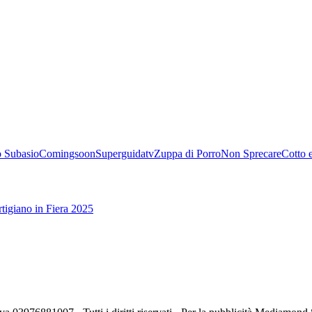
 Subasio
Comingsoon
Superguidatv
Zuppa di Porro
Non Sprecare
Cotto 
tigiano in Fiera 2025