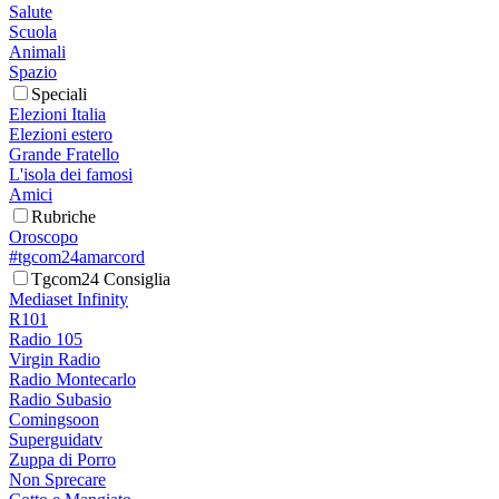
Salute
Scuola
Animali
Spazio
Speciali
Elezioni Italia
Elezioni estero
Grande Fratello
L'isola dei famosi
Amici
Rubriche
Oroscopo
#tgcom24amarcord
Tgcom24 Consiglia
Mediaset Infinity
R101
Radio 105
Virgin Radio
Radio Montecarlo
Radio Subasio
Comingsoon
Superguidatv
Zuppa di Porro
Non Sprecare