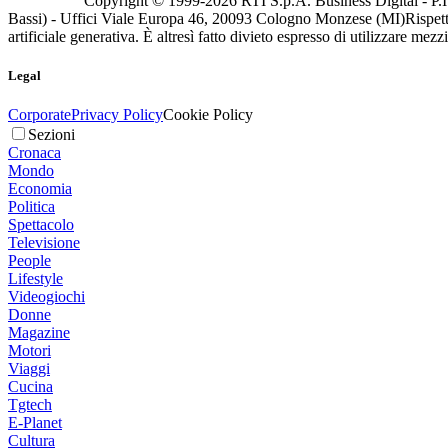
Copyright © 1999-
2026
RTI S.p.A. Business Digital - P.I
Bassi) - Uffici Viale Europa 46, 20093 Cologno Monzese (MI)
Rispett
artificiale generativa. È altresì fatto divieto espresso di utilizzare mez
Legal
Corporate
Privacy Policy
Cookie Policy
Sezioni
Cronaca
Mondo
Economia
Politica
Spettacolo
Televisione
People
Lifestyle
Videogiochi
Donne
Magazine
Motori
Viaggi
Cucina
Tgtech
E-Planet
Cultura