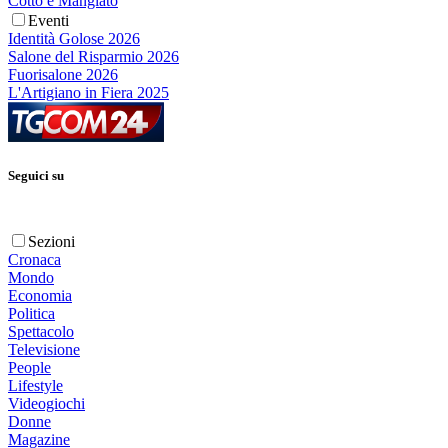
Cotto e Mangiato
Eventi
Identità Golose 2026
Salone del Risparmio 2026
Fuorisalone 2026
L'Artigiano in Fiera 2025
Seguici su
Sezioni
Cronaca
Mondo
Economia
Politica
Spettacolo
Televisione
People
Lifestyle
Videogiochi
Donne
Magazine