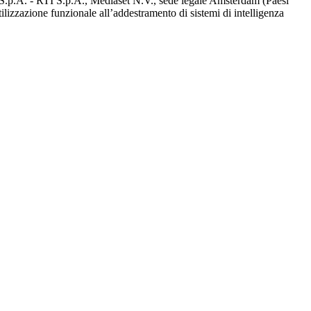
d S.p.A. - RTI S.p.A., Mediaset N.V., sede legale Amsterdam (Paesi
utilizzazione funzionale all’addestramento di sistemi di intelligenza