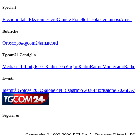
Speciali
Elezioni Italia
Elezioni estero
Grande Fratello
L'isola dei famosi
Amici
Rubriche
Oroscopo
#tgcom24amarcord
Tgcom24 Consiglia
Mediaset Infinity
R101
Radio 105
Virgin Radio
Radio Montecarlo
Radio
Eventi
Identità Golose 2026
Salone del Risparmio 2026
Fuorisalone 2026
L'Ar
Seguici su