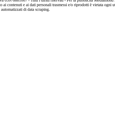
va 03976881007 - Tutti i diritti riservati - Per la pubblicità Mediamon
o ai contenuti e ai dati personali trasmessi e/o riprodotti è vietata ogni 
zi automatizzati di data scraping.