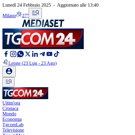
Lunedì 24 Febbraio 2025
-
Aggiornato alle
13:40
Milano
27°
Leone
(23 Lug - 23 Ago)
Ultim'ora
Cronaca
Mondo
Economia
TgcomLab
Televisione