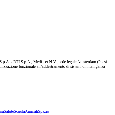
d S.p.A. - RTI S.p.A., Mediaset N.V., sede legale Amsterdam (Paesi
utilizzazione funzionale all’addestramento di sistemi di intelligenza
ura
Salute
Scuola
Animali
Spazio