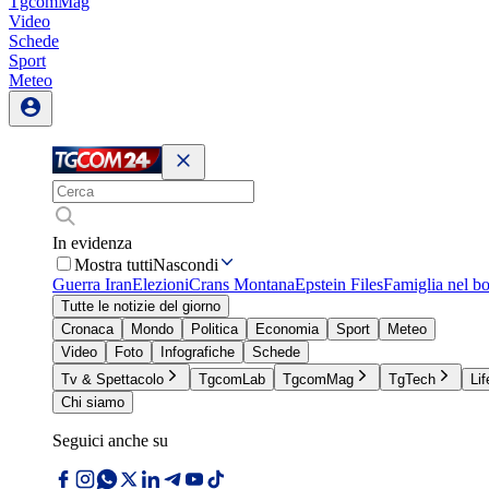
TgcomMag
Video
Schede
Sport
Meteo
In evidenza
Mostra tutti
Nascondi
Guerra Iran
Elezioni
Crans Montana
Epstein Files
Famiglia nel b
Tutte le notizie del giorno
Cronaca
Mondo
Politica
Economia
Sport
Meteo
Video
Foto
Infografiche
Schede
Tv & Spettacolo
TgcomLab
TgcomMag
TgTech
Lif
Chi siamo
Seguici anche su