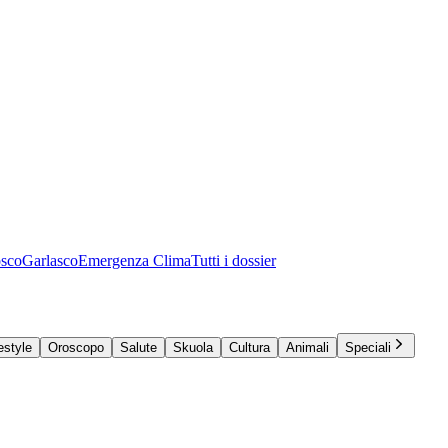
osco
Garlasco
Emergenza Clima
Tutti i dossier
estyle
Oroscopo
Salute
Skuola
Cultura
Animali
Speciali