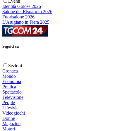
Eventi
Identità Golose 2026
Salone del Risparmio 2026
Fuorisalone 2026
L'Artigiano in Fiera 2025
Seguici su
Sezioni
Cronaca
Mondo
Economia
Politica
Spettacolo
Televisione
People
Lifestyle
Videogiochi
Donne
Magazine
Motori