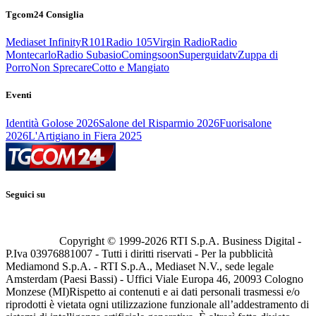
Tgcom24 Consiglia
Mediaset Infinity
R101
Radio 105
Virgin Radio
Radio
Montecarlo
Radio Subasio
Comingsoon
Superguidatv
Zuppa di
Porro
Non Sprecare
Cotto e Mangiato
Eventi
Identità Golose 2026
Salone del Risparmio 2026
Fuorisalone
2026
L'Artigiano in Fiera 2025
Seguici su
Copyright © 1999-
2026
RTI S.p.A. Business Digital -
P.Iva 03976881007 - Tutti i diritti riservati - Per la pubblicità
Mediamond S.p.A. - RTI S.p.A., Mediaset N.V., sede legale
Amsterdam (Paesi Bassi) - Uffici Viale Europa 46, 20093 Cologno
Monzese (MI)
Rispetto ai contenuti e ai dati personali trasmessi e/o
riprodotti è vietata ogni utilizzazione funzionale all’addestramento di