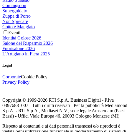
Radio Subasio
Comingsoon
Superguidatv
Zuppa di Porro
Non Sprecare
Cotto e Mangiato
Eventi
Identità Golose 2026
Salone del Risparmio 2026
Fuorisalone 2026
L'Artigiano in Fiera 2025
Legal
Corporate
Cookie Policy
Privacy Policy
Copyright © 1999-
2026
RTI S.p.A. Business Digital - P.Iva
03976881007 - Tutti i diritti riservati - Per la pubblicità Mediamond
S.p.A. - RTI S.p.A., Mediaset N.V., sede legale Amsterdam (Paesi
Bassi) - Uffici Viale Europa 46, 20093 Cologno Monzese (MI)
Rispetto ai contenuti e ai dati personali trasmessi e/o riprodotti è
vietata ogni utilizzazione funzionale all’addestramento di sistemi di