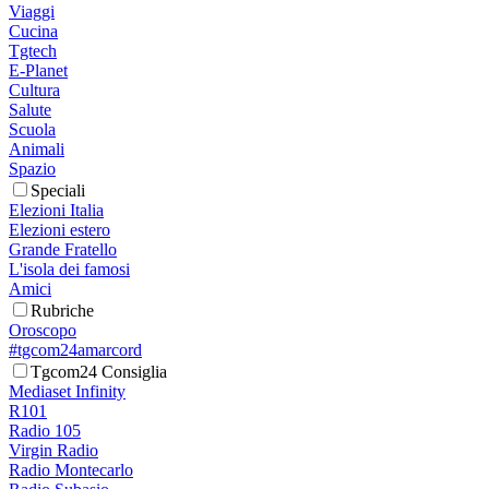
Viaggi
Cucina
Tgtech
E-Planet
Cultura
Salute
Scuola
Animali
Spazio
Speciali
Elezioni Italia
Elezioni estero
Grande Fratello
L'isola dei famosi
Amici
Rubriche
Oroscopo
#tgcom24amarcord
Tgcom24 Consiglia
Mediaset Infinity
R101
Radio 105
Virgin Radio
Radio Montecarlo