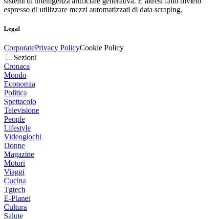
sistemi di intelligenza artificiale generativa. È altresì fatto divieto
espresso di utilizzare mezzi automatizzati di data scraping.
Legal
Corporate
Privacy Policy
Cookie Policy
Sezioni
Cronaca
Mondo
Economia
Politica
Spettacolo
Televisione
People
Lifestyle
Videogiochi
Donne
Magazine
Motori
Viaggi
Cucina
Tgtech
E-Planet
Cultura
Salute