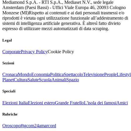
Mediamond S.p.A. - RTI S.p.A., Mediaset N.V., sede legale
Amsterdam (Paesi Bassi) - Uffici Viale Europa 46, 20093 Cologno
Monzese (MI)
Rispetto ai contenuti e ai dati personali trasmessi e/o
riprodotti è vietata ogni utilizzazione funzionale all’addestramento di
sistemi di intelligenza artificiale generativa. È altresì fatto divieto
espresso di utilizzare mezzi automatizzati di data scraping.
Legal
Corporate
Privacy Policy
Cookie Policy
Sezioni
Cronaca
Mondo
Economia
Politica
Spettacolo
Televisione
People
Lifestyl
Planet
Cultura
Salute
Scuola
Animali
Spazio
Speciali
Elezioni Italia
Elezioni estero
Grande Fratello
L'isola dei famosi
Amici
Rubriche
Oroscopo
#tgcom24amarcord