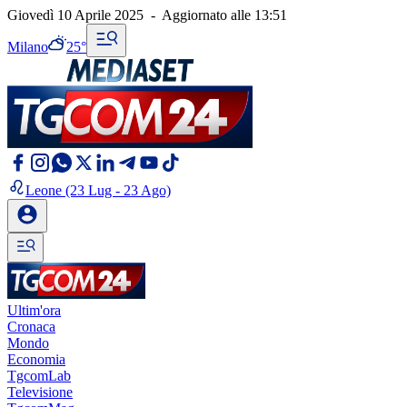
Giovedì 10 Aprile 2025
-
Aggiornato alle
13:51
Milano
25°
Leone
(23 Lug - 23 Ago)
Ultim'ora
Cronaca
Mondo
Economia
TgcomLab
Televisione