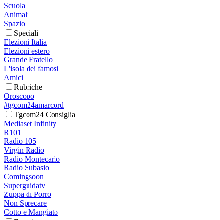
Scuola
Animali
Spazio
Speciali
Elezioni Italia
Elezioni estero
Grande Fratello
L'isola dei famosi
Amici
Rubriche
Oroscopo
#tgcom24amarcord
Tgcom24 Consiglia
Mediaset Infinity
R101
Radio 105
Virgin Radio
Radio Montecarlo
Radio Subasio
Comingsoon
Superguidatv
Zuppa di Porro
Non Sprecare
Cotto e Mangiato