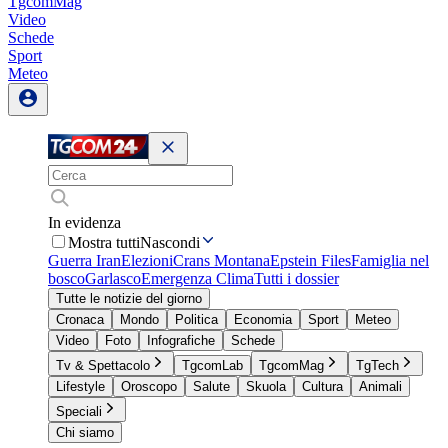
TgcomMag
Video
Schede
Sport
Meteo
In evidenza
Mostra tutti
Nascondi
Guerra Iran
Elezioni
Crans Montana
Epstein Files
Famiglia nel
bosco
Garlasco
Emergenza Clima
Tutti i dossier
Tutte le notizie del giorno
Cronaca
Mondo
Politica
Economia
Sport
Meteo
Video
Foto
Infografiche
Schede
Tv & Spettacolo
TgcomLab
TgcomMag
TgTech
Lifestyle
Oroscopo
Salute
Skuola
Cultura
Animali
Speciali
Chi siamo