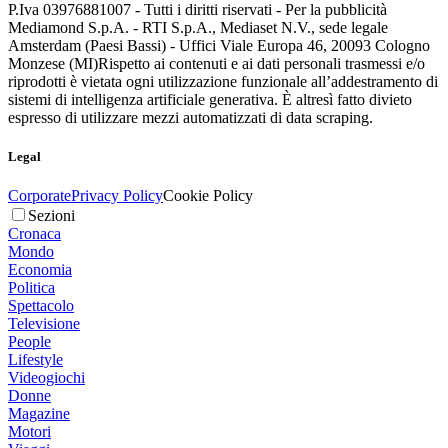
P.Iva 03976881007 - Tutti i diritti riservati - Per la pubblicità
Mediamond S.p.A. - RTI S.p.A., Mediaset N.V., sede legale
Amsterdam (Paesi Bassi) - Uffici Viale Europa 46, 20093 Cologno
Monzese (MI)
Rispetto ai contenuti e ai dati personali trasmessi e/o
riprodotti è vietata ogni utilizzazione funzionale all’addestramento di
sistemi di intelligenza artificiale generativa. È altresì fatto divieto
espresso di utilizzare mezzi automatizzati di data scraping.
Legal
Corporate
Privacy Policy
Cookie Policy
Sezioni
Cronaca
Mondo
Economia
Politica
Spettacolo
Televisione
People
Lifestyle
Videogiochi
Donne
Magazine
Motori