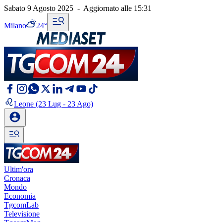
Sabato 9 Agosto 2025
-
Aggiornato alle
15:31
Milano
24°
Leone
(23 Lug - 23 Ago)
Ultim'ora
Cronaca
Mondo
Economia
TgcomLab
Televisione