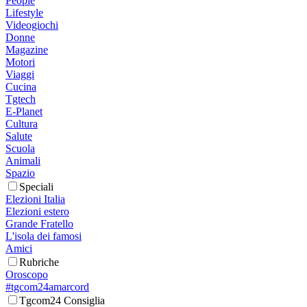
People
Lifestyle
Videogiochi
Donne
Magazine
Motori
Viaggi
Cucina
Tgtech
E-Planet
Cultura
Salute
Scuola
Animali
Spazio
Speciali
Elezioni Italia
Elezioni estero
Grande Fratello
L'isola dei famosi
Amici
Rubriche
Oroscopo
#tgcom24amarcord
Tgcom24 Consiglia