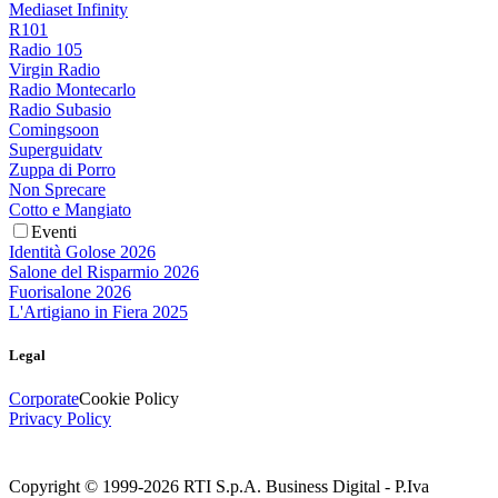
Mediaset Infinity
R101
Radio 105
Virgin Radio
Radio Montecarlo
Radio Subasio
Comingsoon
Superguidatv
Zuppa di Porro
Non Sprecare
Cotto e Mangiato
Eventi
Identità Golose 2026
Salone del Risparmio 2026
Fuorisalone 2026
L'Artigiano in Fiera 2025
Legal
Corporate
Cookie Policy
Privacy Policy
Copyright © 1999-
2026
RTI S.p.A. Business Digital - P.Iva