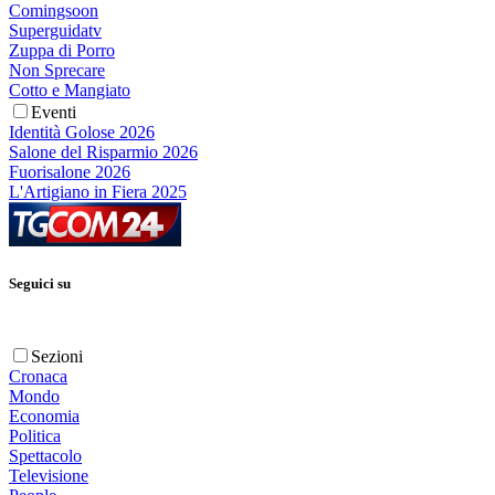
Comingsoon
Superguidatv
Zuppa di Porro
Non Sprecare
Cotto e Mangiato
Eventi
Identità Golose 2026
Salone del Risparmio 2026
Fuorisalone 2026
L'Artigiano in Fiera 2025
Seguici su
Sezioni
Cronaca
Mondo
Economia
Politica
Spettacolo
Televisione