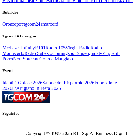
Elezioni Italia
Elezioni estero
Grande Fratello
L'isola dei famosi
Amici
Rubriche
Oroscopo
#tgcom24amarcord
Tgcom24 Consiglia
Mediaset Infinity
R101
Radio 105
Virgin Radio
Radio
Montecarlo
Radio Subasio
Comingsoon
Superguidatv
Zuppa di
Porro
Non Sprecare
Cotto e Mangiato
Eventi
Identità Golose 2026
Salone del Risparmio 2026
Fuorisalone
2026
L'Artigiano in Fiera 2025
Seguici su
Copyright © 1999-
2026
RTI S.p.A. Business Digital -