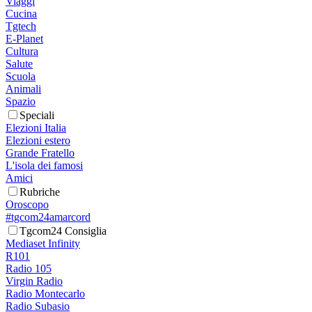
Viaggi
Cucina
Tgtech
E-Planet
Cultura
Salute
Scuola
Animali
Spazio
Speciali
Elezioni Italia
Elezioni estero
Grande Fratello
L'isola dei famosi
Amici
Rubriche
Oroscopo
#tgcom24amarcord
Tgcom24 Consiglia
Mediaset Infinity
R101
Radio 105
Virgin Radio
Radio Montecarlo
Radio Subasio