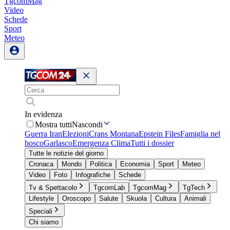
TgcomMag
Video
Schede
Sport
Meteo
In evidenza
Mostra tutti
Nascondi
Guerra Iran
Elezioni
Crans Montana
Epstein Files
Famiglia nel
bosco
Garlasco
Emergenza Clima
Tutti i dossier
Tutte le notizie del giorno
Cronaca
Mondo
Politica
Economia
Sport
Meteo
Video
Foto
Infografiche
Schede
Tv & Spettacolo
TgcomLab
TgcomMag
TgTech
Lifestyle
Oroscopo
Salute
Skuola
Cultura
Animali
Speciali
Chi siamo