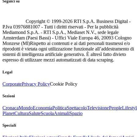
Seguici su
Copyright © 1999-
2026
RTI S.p.A. Business Digital -
P.Iva 03976881007 - Tutti i diritti riservati - Per la pubblicità
Mediamond S.p.A. - RTI S.p.A., Mediaset N.V., sede legale
Amsterdam (Paesi Bassi) - Uffici Viale Europa 46, 20093 Cologno
Monzese (MI)
Rispetto ai contenuti e ai dati personali trasmessi e/o
riprodotti è vietata ogni utilizzazione funzionale all’addestramento di
sistemi di intelligenza artificiale generativa. È altresì fatto divieto
espresso di utilizzare mezzi automatizzati di data scraping.
Legal
Corporate
Privacy Policy
Cookie Policy
Sezioni
Cronaca
Mondo
Economia
Politica
Spettacolo
Televisione
People
Lifestyl
Planet
Cultura
Salute
Scuola
Animali
Spazio
Speciali